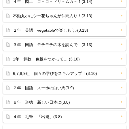
４年 図工 ゴ－ゴ－ドリ－ムカ－！(3.14)
不動丸小にシー花ちゃんが仲間入り！(3.13)
２年 英語 vegetableで楽しもう♪(3.13)
３年 国語 モチモチの木を読んで…(3.13)
1年 算数 色板をつかって… (3.10)
6,7,8,9組 個々の学びをスキルアップ！(3.10)
２年 国語 スーホの白い馬(3.9)
６年 道徳 新しい日本に(3.8)
４年 毛筆 「出発」(3.8)