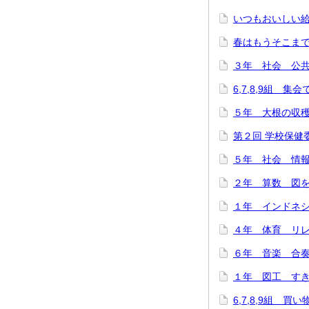
いつもおいしい給
春はもうそこまで…(
３年 社会 公共施
6,7,8,9組 集
５年 大根の収穫に
第２回 学校保健委
５年 社会 情報
２年 算数 図をつ
１年 インドネシ
４年 体育 リレー
６年 音楽 合奏
１年 図工 すき
6,7,8,9組 買