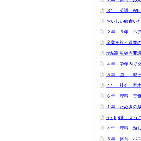
３年 英語 Who are
おいしい給食いただ
２年 ５年 ペア
卒業を祝う週間のス
地域防災拠点開設訓
４年 学年内でダン
５年 図工 彫って
４年 社会 寄木細
６年 理科 電気の
１年 たぬきの糸車
6,7,8,9組 よ
４年 理科 熱した
５年 体育 バスケ