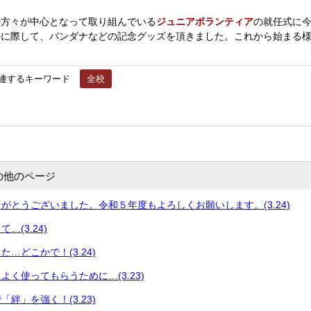
方々が中心となって取り組んでいる
ジュニアボランティア
の就任式に今
任に際して、バンダナなどの記念グッズを頂きました。これから始まる
連するキーワード
全校
の他のページ
がとうございました。令和５年度もよろしくお願いします。(3.24)
…(3.24)
…どこかで！(3.24)
よく使ってもらうために…(3.23)
絆」を強く！(3.23)