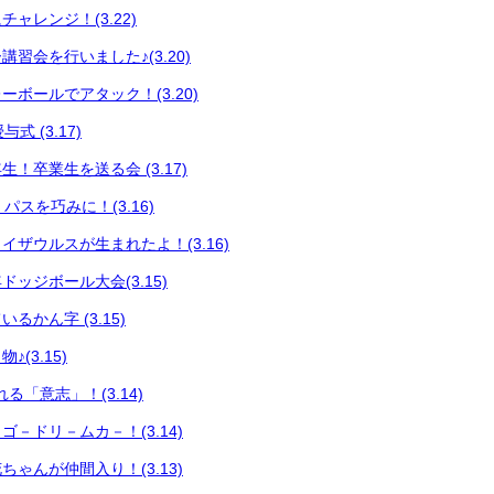
ャレンジ！(3.22)
習会を行いました♪(3.20)
ボールでアタック！(3.20)
式 (3.17)
！卒業生を送る会 (3.17)
 パスを巧みに！(3.16)
イザウルスが生まれたよ！(3.16)
ッジボール大会(3.15)
るかん字 (3.15)
(3.15)
る「意志」！(3.14)
－ドリ－ムカ－！(3.14)
ゃんが仲間入り！(3.13)