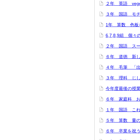
２年 英語 veget
３年 国語 モチモ
1年 算数 色板を
6,7,8,9組 個
２年 国語 スーホ
６年 道徳 新しい
４年 毛筆 「出発
３年 理科 じし
今年度最後の授業
６年 家庭科 お
１年 国語 これは
５年 算数 量の関
６年 卒業を祝う会