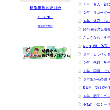
４年 百人一首にチ
横浜市教育委員会
２年 リコーダー講
Y・Y NET
４年 体育 バレー
横浜市立学校
第49回卒業証書授与
さようなら！６年生
6,7,8,9組 体育
３年 ヒラベッタ
２年 熱戦！学年ド
１年 国語 にてい
６年生からの贈り物♪
5,6年 受け継がれ
４年 図工 ゴ－ゴ
不動丸小にシー花ち