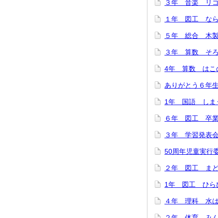
３年 音楽 リコー
１年 図工 ならん
５年 総合 木製
３年 算数 そろば
4年 算数 はこの
ありがとう６年生！
1年 国語 しまう
６年 図工 卒業
３年 学習発表会を
50周年児童実行委
２年 図工 まどか
1年 図工 ひらひ
４年 理科 水は冷
２年 体育 みんな