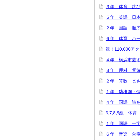
３年 体育 跳び箱
５年 英語 日本
２年 国語 順序と
６年 体育 ハード
祝！110,000アク
４年 横浜市芸術
３年 理科 電気を
２年 算数 長さは
１年 幼稚園・保
４年 国語 詩をつ
6,7,8,9組 体
１年 国語 一字
６年 音楽 合奏で