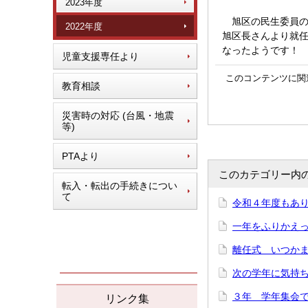
2023年度
旭区の民生委員の
2022年度
旭区長さんより就
なったようです！
児童支援専任より
このコンテンツに関
教育相談
災害時の対応 (台風・地震
等)
PTAより
このカテゴリー内
転入・転出の手続きについ
て
令和４年度もあり
一年をふりかえって
離任式 いつかまた
次の学年に気持ち
３年 学年集会で「
リンク集