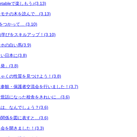
ableで楽しもう♪(3.13)
チの木を読んで…(3.13)
つかって… (3.10)
々の学びをスキルアップ！(3.10)
の白い馬(3.9)
日本に(3.8)
」(3.8)
ゃくの性質を見つけよう！(3.8)
参観・保護者交流会を行いました！(3.7)
世話になった校舎をきれいに…(3.6)
、なんでしょう？(3.6)
係を図に表すと…(3.6)
を開きました！(3.3)