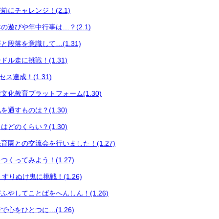
にチャレンジ！(2.1)
の遊びや年中行事は…？(2.1)
段落を意識して…(1.31)
ル走に挑戦！(1.31)
セス達成！(1.31)
文化教育プラットフォーム(1.30)
通すものは？(1.30)
どのくらい？(1.30)
育園との交流会を行いました！(1.27)
くってみよう！(1.27)
育 すりぬけ鬼に挑戦！(1.26)
ふやしてことばをへんしん！(1.26)
心をひとつに…(1.26)