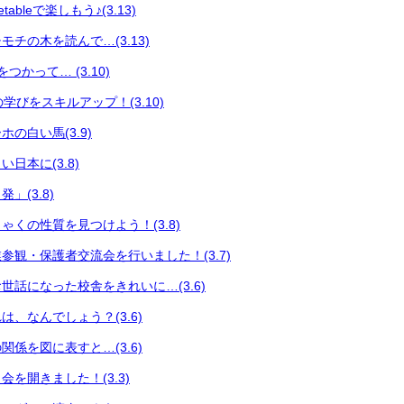
ableで楽しもう♪(3.13)
チの木を読んで…(3.13)
つかって… (3.10)
々の学びをスキルアップ！(3.10)
の白い馬(3.9)
日本に(3.8)
」(3.8)
ゃくの性質を見つけよう！(3.8)
参観・保護者交流会を行いました！(3.7)
世話になった校舎をきれいに…(3.6)
、なんでしょう？(3.6)
係を図に表すと…(3.6)
を開きました！(3.3)