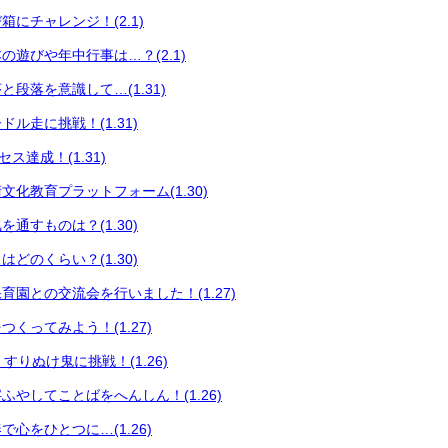
にチャレンジ！(2.1)
の遊びや年中行事は…？(2.1)
段落を意識して…(1.31)
ル走に挑戦！(1.31)
セス達成！(1.31)
文化教育プラットフォーム(1.30)
通すものは？(1.30)
どのくらい？(1.30)
育園との交流会を行いました！(1.27)
くってみよう！(1.27)
育 すりぬけ鬼に挑戦！(1.26)
ふやしてことばをへんしん！(1.26)
心をひとつに…(1.26)