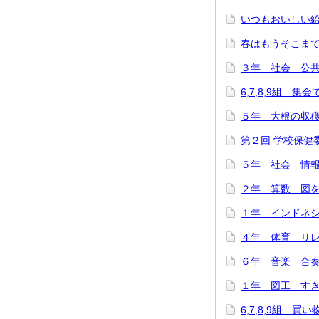
いつもおいしい給
春はもうそこまで…(
３年 社会 公共施
6,7,8,9組 集
５年 大根の収穫に
第２回 学校保健委
５年 社会 情報
２年 算数 図をつ
１年 インドネシ
４年 体育 リレー
６年 音楽 合奏
１年 図工 すき
6,7,8,9組 買