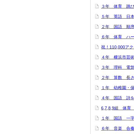
３年 体育 跳び箱
５年 英語 日本
２年 国語 順序と
６年 体育 ハード
祝！110,000アク
４年 横浜市芸術
３年 理科 電気を
２年 算数 長さは
１年 幼稚園・保
４年 国語 詩をつ
6,7,8,9組 体
１年 国語 一字
６年 音楽 合奏で