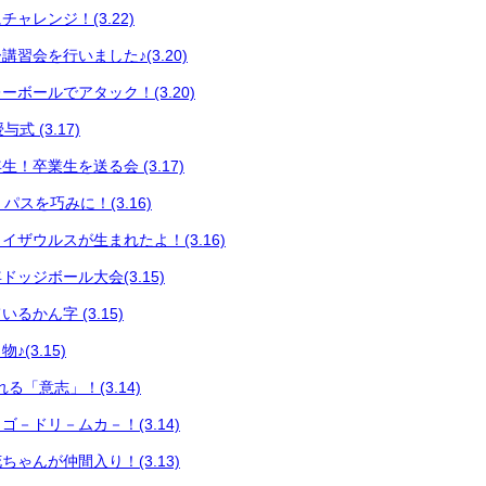
ャレンジ！(3.22)
習会を行いました♪(3.20)
ボールでアタック！(3.20)
式 (3.17)
！卒業生を送る会 (3.17)
 パスを巧みに！(3.16)
イザウルスが生まれたよ！(3.16)
ッジボール大会(3.15)
るかん字 (3.15)
(3.15)
る「意志」！(3.14)
－ドリ－ムカ－！(3.14)
ゃんが仲間入り！(3.13)