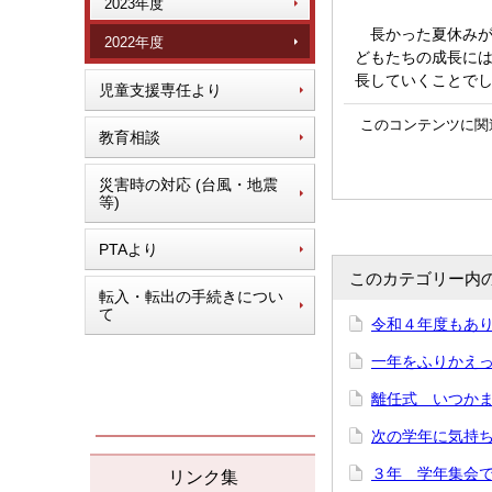
2023年度
長かった夏休みが
2022年度
どもたちの成長に
長していくことで
児童支援専任より
このコンテンツに関
教育相談
災害時の対応 (台風・地震
等)
PTAより
このカテゴリー内
転入・転出の手続きについ
て
令和４年度もあり
一年をふりかえって
離任式 いつかまた
次の学年に気持ち
３年 学年集会で「
リンク集