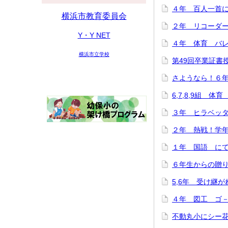
４年 百人一首にチ
横浜市教育委員会
２年 リコーダー講
Y・Y NET
４年 体育 バレー
横浜市立学校
第49回卒業証書授与
さようなら！６年生
6,7,8,9組 体育
３年 ヒラベッタ
２年 熱戦！学年ド
１年 国語 にてい
６年生からの贈り物♪
5,6年 受け継がれ
４年 図工 ゴ－ゴ
不動丸小にシー花ち