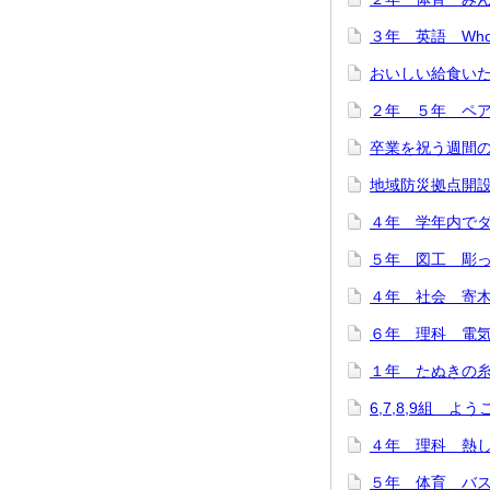
３年 英語 Who are
おいしい給食いただ
２年 ５年 ペア
卒業を祝う週間のス
地域防災拠点開設訓
４年 学年内でダン
５年 図工 彫って
４年 社会 寄木細
６年 理科 電気の
１年 たぬきの糸車
6,7,8,9組 よ
４年 理科 熱した
５年 体育 バスケ