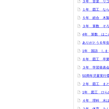
３年 音楽 リコー
１年 図工 ならん
５年 総合 木製
３年 算数 そろば
4年 算数 はこの
ありがとう６年生！
1年 国語 しまう
６年 図工 卒業
３年 学習発表会を
50周年児童実行委
２年 図工 まどか
1年 図工 ひらひ
４年 理科 水は冷
２年 体育 みんな