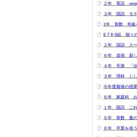
２年 英語 veget
３年 国語 モチモ
1年 算数 色板を
6,7,8,9組 個
２年 国語 スーホ
６年 道徳 新しい
４年 毛筆 「出発
３年 理科 じし
今年度最後の授業
６年 家庭科 お
１年 国語 これは
５年 算数 量の関
６年 卒業を祝う会