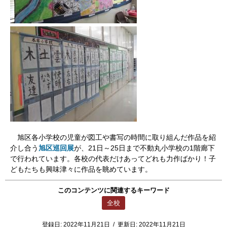
旭区各小学校の児童が図工や書写の時間に取り組んだ作品を紹
介し合う
旭区巡回展
が、21日～25日まで不動丸小学校の1階廊下
で行われています。各校の代表だけあってどれも力作ばかり！子
どもたちも興味津々に作品を眺めています。
このコンテンツに関連するキーワード
全校
登録日:
2022年11月21日
/
更新日:
2022年11月21日