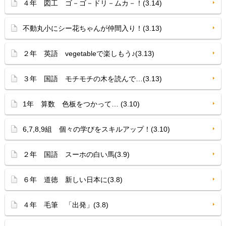
４年 図工 ゴ－ゴ－ドリ－ムカ－！(3.14)
不動丸小にシー花ちゃんが仲間入り！(3.13)
２年 英語 vegetableで楽しもう♪(3.13)
３年 国語 モチモチの木を読んで…(3.13)
1年 算数 色板をつかって… (3.10)
6,7,8,9組 個々の学びをスキルアップ！(3.10)
２年 国語 スーホの白い馬(3.9)
６年 道徳 新しい日本に(3.8)
４年 毛筆 「出発」(3.8)