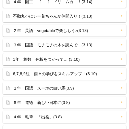
４年 図工 ゴ－ゴ－ドリ－ムカ－！(3.14)
不動丸小にシー花ちゃんが仲間入り！(3.13)
２年 英語 vegetableで楽しもう♪(3.13)
３年 国語 モチモチの木を読んで…(3.13)
1年 算数 色板をつかって… (3.10)
6,7,8,9組 個々の学びをスキルアップ！(3.10)
２年 国語 スーホの白い馬(3.9)
６年 道徳 新しい日本に(3.8)
４年 毛筆 「出発」(3.8)