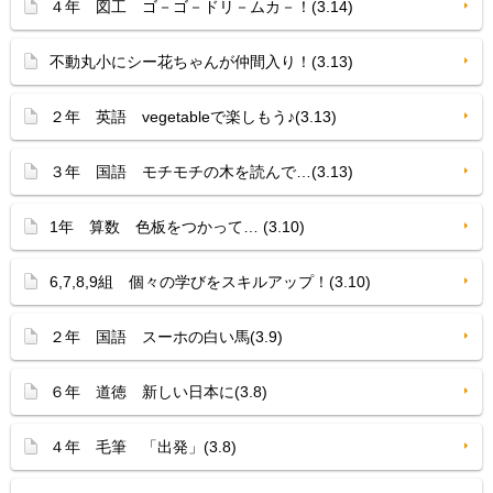
４年 図工 ゴ－ゴ－ドリ－ムカ－！(3.14)
不動丸小にシー花ちゃんが仲間入り！(3.13)
２年 英語 vegetableで楽しもう♪(3.13)
３年 国語 モチモチの木を読んで…(3.13)
1年 算数 色板をつかって… (3.10)
6,7,8,9組 個々の学びをスキルアップ！(3.10)
２年 国語 スーホの白い馬(3.9)
６年 道徳 新しい日本に(3.8)
４年 毛筆 「出発」(3.8)