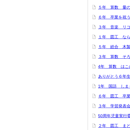
５年 算数 量の関
６年 卒業を祝う会
３年 音楽 リコー
１年 図工 ならん
５年 総合 木製
３年 算数 そろば
4年 算数 はこの
ありがとう６年生！
1年 国語 しまう
６年 図工 卒業
３年 学習発表会を
50周年児童実行委
２年 図工 まどか