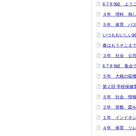
6,7,8,9組 よ
４年 理科 熱した
５年 体育 バスケ
いつもおいしい給
春はもうそこまで…(
３年 社会 公共施
6,7,8,9組 集
５年 大根の収穫に
第２回 学校保健委
５年 社会 情報
２年 算数 図をつ
１年 インドネシ
４年 体育 リレー