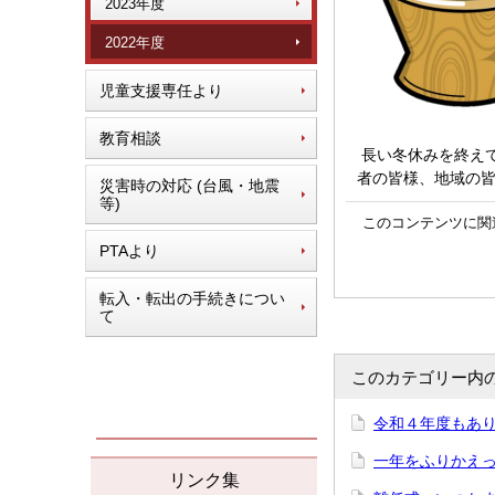
2023年度
2022年度
児童支援専任より
教育相談
長い冬休みを終え
者の皆様、地域の
災害時の対応 (台風・地震
等)
このコンテンツに関
PTAより
転入・転出の手続きについ
て
このカテゴリー内
令和４年度もあり
一年をふりかえって
リンク集