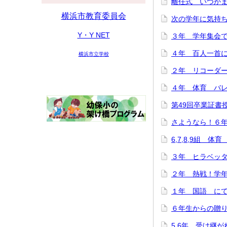
離任式 いつかまた
横浜市教育委員会
次の学年に気持ち
Y・Y NET
３年 学年集会で「
４年 百人一首にチ
横浜市立学校
２年 リコーダー講
４年 体育 バレー
第49回卒業証書授与
さようなら！６年生
6,7,8,9組 体育
３年 ヒラベッタ
２年 熱戦！学年ド
１年 国語 にてい
６年生からの贈り物♪
5,6年 受け継がれ