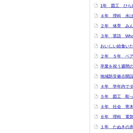
1年 図工 ひらひ
４年 理科 水は冷
２年 体育 みんな
３年 英語 Who are
おいしい給食いただ
２年 ５年 ペア
卒業を祝う週間のス
地域防災拠点開設訓
４年 学年内でダン
５年 図工 彫って
４年 社会 寄木細
６年 理科 電気の
１年 たぬきの糸車