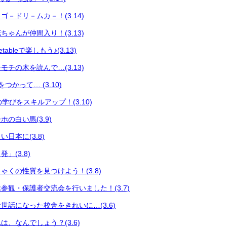
－ドリ－ムカ－！(3.14)
ゃんが仲間入り！(3.13)
ableで楽しもう♪(3.13)
チの木を読んで…(3.13)
つかって… (3.10)
々の学びをスキルアップ！(3.10)
の白い馬(3.9)
日本に(3.8)
」(3.8)
ゃくの性質を見つけよう！(3.8)
参観・保護者交流会を行いました！(3.7)
世話になった校舎をきれいに…(3.6)
、なんでしょう？(3.6)