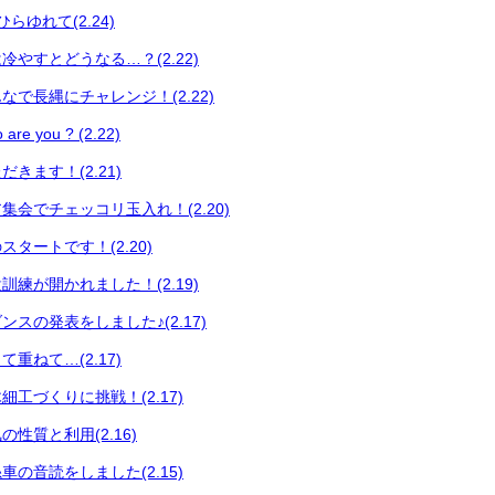
らゆれて(2.24)
やすとどうなる…？(2.22)
で長縄にチャレンジ！(2.22)
 you ? (2.22)
きます！(2.21)
集会でチェッコリ玉入れ！(2.20)
タートです！(2.20)
練が開かれました！(2.19)
スの発表をしました♪(2.17)
重ねて…(2.17)
工づくりに挑戦！(2.17)
性質と利用(2.16)
の音読をしました(2.15)