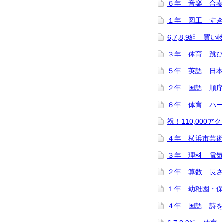
６年 音楽 合奏
１年 図工 すき
6,7,8,9組 買
３年 体育 跳び箱
５年 英語 日本
２年 国語 順序と
６年 体育 ハード
祝！110,000アク
４年 横浜市芸術
３年 理科 電気を
２年 算数 長さは
１年 幼稚園・保
４年 国語 詩をつ