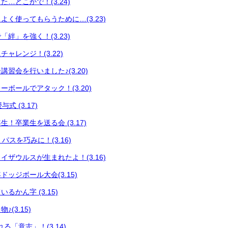
…どこかで！(3.24)
よく使ってもらうために…(3.23)
絆」を強く！(3.23)
ャレンジ！(3.22)
習会を行いました♪(3.20)
ボールでアタック！(3.20)
式 (3.17)
！卒業生を送る会 (3.17)
 パスを巧みに！(3.16)
イザウルスが生まれたよ！(3.16)
ッジボール大会(3.15)
るかん字 (3.15)
(3.15)
る「意志」！(3.14)