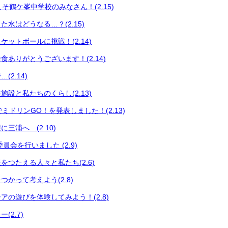
うこそ鶴ケ峯中学校のみなさん！(2.15)
水はどうなる…？(2.15)
ットボールに挑戦！(2.14)
食ありがとうございます！(2.14)
2.14)
設と私たちのくらし(2.13)
会でミドリンGO！を発表しました！(2.13)
三浦へ…(2.10)
員会を行いました (2.9)
をつたえる人々と私たち(2.6)
かって考えよう(2.8)
アの遊びを体験してみよう！(2.8)
(2.7)