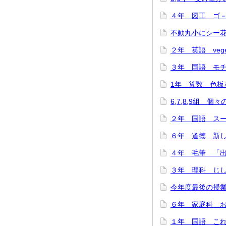
４年 図工 ゴ－ゴ
不動丸小にシー花ち
２年 英語 veget
３年 国語 モチモ
1年 算数 色板を
6,7,8,9組 個
２年 国語 スーホ
６年 道徳 新しい
４年 毛筆 「出発
３年 理科 じし
今年度最後の授業
６年 家庭科 お
１年 国語 これは