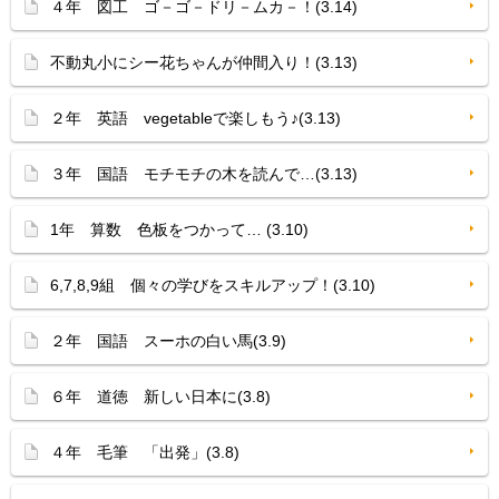
４年 図工 ゴ－ゴ－ドリ－ムカ－！(3.14)
不動丸小にシー花ちゃんが仲間入り！(3.13)
２年 英語 vegetableで楽しもう♪(3.13)
３年 国語 モチモチの木を読んで…(3.13)
1年 算数 色板をつかって… (3.10)
6,7,8,9組 個々の学びをスキルアップ！(3.10)
２年 国語 スーホの白い馬(3.9)
６年 道徳 新しい日本に(3.8)
４年 毛筆 「出発」(3.8)