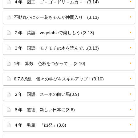
４年 図工 ゴ－ゴ－ドリ－ムカ－！(3.14)
不動丸小にシー花ちゃんが仲間入り！(3.13)
２年 英語 vegetableで楽しもう♪(3.13)
３年 国語 モチモチの木を読んで…(3.13)
1年 算数 色板をつかって… (3.10)
6,7,8,9組 個々の学びをスキルアップ！(3.10)
２年 国語 スーホの白い馬(3.9)
６年 道徳 新しい日本に(3.8)
４年 毛筆 「出発」(3.8)