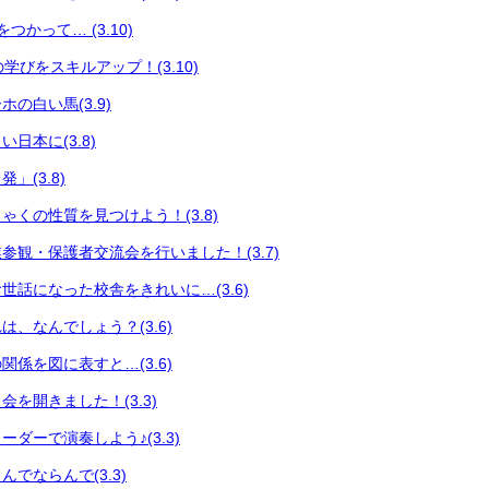
つかって… (3.10)
々の学びをスキルアップ！(3.10)
の白い馬(3.9)
日本に(3.8)
」(3.8)
ゃくの性質を見つけよう！(3.8)
参観・保護者交流会を行いました！(3.7)
世話になった校舎をきれいに…(3.6)
、なんでしょう？(3.6)
係を図に表すと…(3.6)
を開きました！(3.3)
ダーで演奏しよう♪(3.3)
でならんで(3.3)