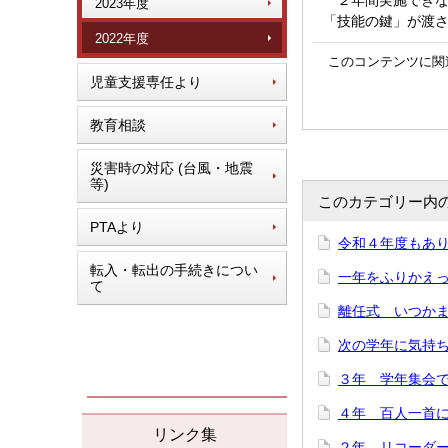
２年間実施できな
2023年度
「技能の鍵」が渡
2022年度
このコンテンツに関
児童支援専任より
教育相談
災害時の対応 (台風・地震
等)
このカテゴリー内
PTAより
令和４年度もあり
転入・転出の手続きについ
一年をふりかえって
て
離任式 いつかまた
次の学年に気持ち
３年 学年集会で「
４年 百人一首にチ
リンク集
２年 リコーダー講