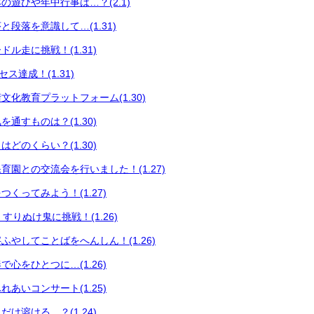
の遊びや年中行事は…？(2.1)
段落を意識して…(1.31)
ル走に挑戦！(1.31)
セス達成！(1.31)
文化教育プラットフォーム(1.30)
通すものは？(1.30)
どのくらい？(1.30)
育園との交流会を行いました！(1.27)
くってみよう！(1.27)
育 すりぬけ鬼に挑戦！(1.26)
ふやしてことばをへんしん！(1.26)
心をひとつに…(1.26)
あいコンサート(1.25)
け溶ける…？(1.24)