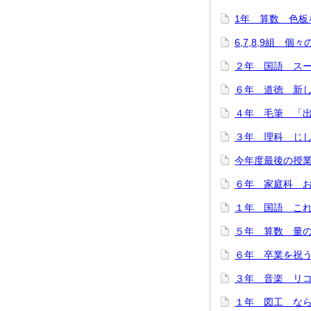
1年 算数 色板を
6,7,8,9組 個
２年 国語 スーホ
６年 道徳 新しい
４年 毛筆 「出発
３年 理科 じし
今年度最後の授業
６年 家庭科 お
１年 国語 これは
５年 算数 量の関
６年 卒業を祝う会
３年 音楽 リコー
１年 図工 ならん