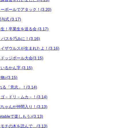
ボールでアタック！(3.20)
式 (3.17)
！卒業生を送る会 (3.17)
 パスを巧みに！(3.16)
イザウルスが生まれたよ！(3.16)
ッジボール大会(3.15)
るかん字 (3.15)
(3.15)
る「意志」！(3.14)
－ドリ－ムカ－！(3.14)
ゃんが仲間入り！(3.13)
ableで楽しもう♪(3.13)
チの木を読んで…(3.13)