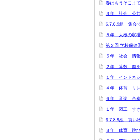
春はもうそこまで…(
３年 社会 公共施
6,7,8,9組 集
５年 大根の収穫に
第２回 学校保健委
５年 社会 情報
２年 算数 図をつ
１年 インドネシ
４年 体育 リレー
６年 音楽 合奏
１年 図工 すき
6,7,8,9組 買
３年 体育 跳び箱