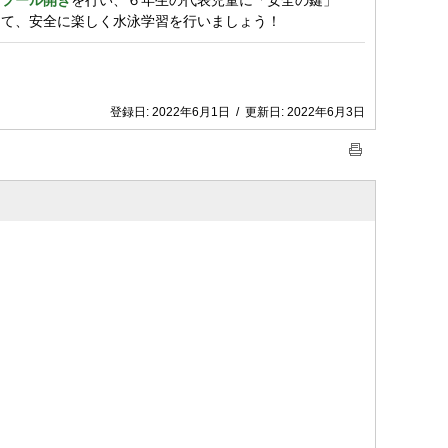
で
プール開き
を行い、６年生の代表児童に「安全の鍵」
って、安全に楽しく水泳学習を行いましょう！
登録日:
2022年6月1日
/
更新日:
2022年6月3日