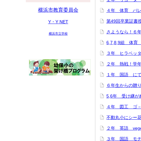
横浜市教育委員会
４年 体育 バレー
第49回卒業証書授与
Y・Y NET
さようなら！６年生
横浜市立学校
6,7,8,9組 体育
３年 ヒラベッタ
２年 熱戦！学年ド
１年 国語 にてい
６年生からの贈り物♪
5,6年 受け継がれ
４年 図工 ゴ－ゴ
不動丸小にシー花ち
２年 英語 veget
３年 国語 モチモ