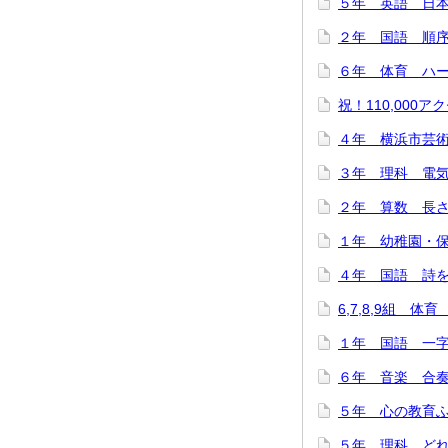
５年 英語 日本
２年 国語 順序と
６年 体育 ハード
祝！110,000アク
４年 横浜市芸術
３年 理科 電気を
２年 算数 長さは
１年 幼稚園・保
４年 国語 詩をつ
6,7,8,9組 体
１年 国語 一字
６年 音楽 合奏で
５年 心の教育ふれ
５年 理科 どれだ