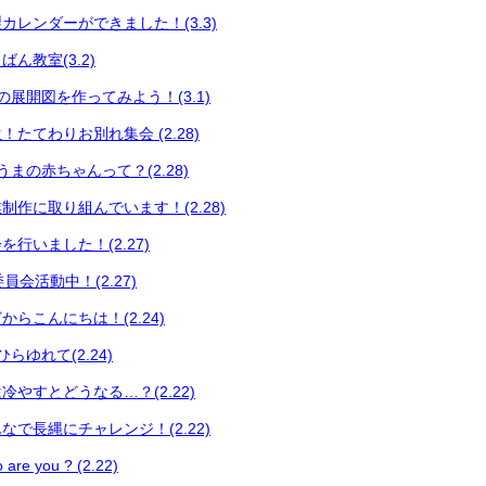
カレンダーができました！(3.3)
ん教室(3.2)
展開図を作ってみよう！(3.1)
たてわりお別れ集会 (2.28)
まの赤ちゃんって？(2.28)
制作に取り組んでいます！(2.28)
行いました！(2.27)
員会活動中！(2.27)
らこんにちは！(2.24)
らゆれて(2.24)
やすとどうなる…？(2.22)
で長縄にチャレンジ！(2.22)
 you ? (2.22)