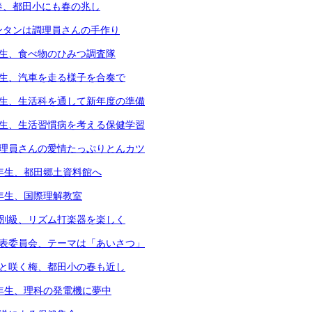
春、都田小にも春の兆し
ンタンは調理員さんの手作り
年生、食べ物のひみつ調査隊
年生、汽車を走る様子を合奏で
年生、生活科を通して新年度の準備
年生、生活習慣病を考える保健学習
調理員さんの愛情たっぷりとんカツ
3年生、都田郷土資料館へ
4年生、国際理解教室
個別級、リズム打楽器を楽しく
代表委員会、テーマは「あいさつ」
凛と咲く梅、都田小の春も近し
6年生、理科の発電機に夢中