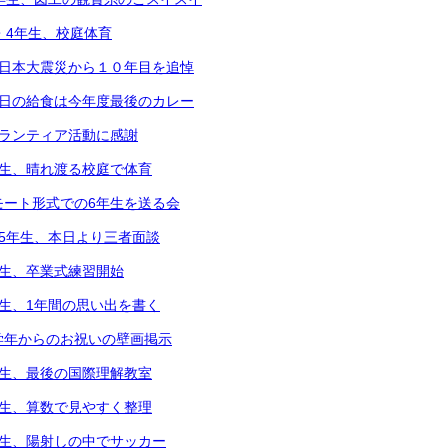
2・4年生、校庭体育
東日本大震災から１０年目を追悼
本日の給食は今年度最後のカレー
ボランティア活動に感謝
年生、晴れ渡る校庭で体育
モート形式での6年生を送る会
～5年生、本日より三者面談
年生、卒業式練習開始
年生、1年間の思い出を書く
学年からのお祝いの壁画掲示
年生、最後の国際理解教室
年生、算数で見やすく整理
年生、陽射しの中でサッカー