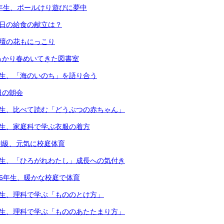
1年生、ボールけり遊びに夢中
本日の給食の献立は？
花壇の花もにっこり
っかり春めいてきた図書室
年生、「海のいのち」を語り合う
日の朝会
年生、比べて読む「どうぶつの赤ちゃん」
年生、家庭科で学ぶ衣服の着方
別級、元気に校庭体育
年生、「ひろがれわたし」成長への気付き
・6年生、暖かな校庭で体育
年生、理科で学ぶ「もののとけ方」
年生、理科で学ぶ「もののあたたまり方」