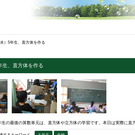
（水）5年生、直方体を作る
5年生、直方体を作る
年生の最後の算数単元は、直方体や立方体の学習です。本日は実際に直
連するキーワード
５年生
全校