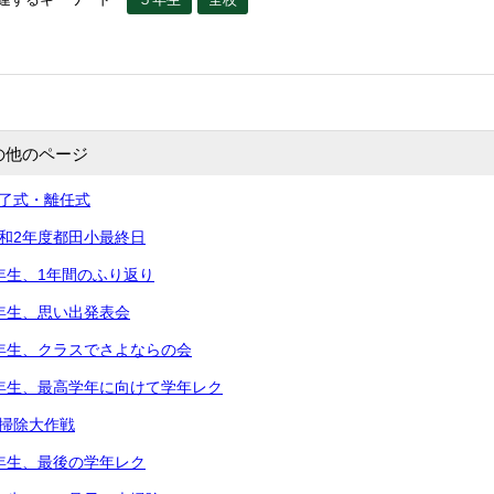
の他のページ
修了式・離任式
令和2年度都田小最終日
5年生、1年間のふり返り
2年生、思い出発表会
2年生、クラスでさよならの会
5年生、最高学年に向けて学年レク
大掃除大作戦
3年生、最後の学年レク