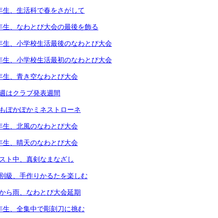
1年生、生活科で春をさがして
5年生、なわとび大会の最後を飾る
6年生、小学校生活最後のなわとび大会
1年生、小学校生活最初のなわとび大会
2年生、青き空なわとび大会
今週はクラブ発表週間
体もぽかぽかミネストローネ
4年生、北風のなわとび大会
3年生、晴天のなわとび大会
テスト中、真剣なまなざし
個別級、手作りかるたを楽しむ
朝から雨、なわとび大会延期
4年生、全集中で彫刻刀に挑む