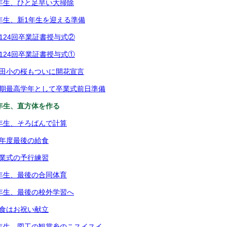
2年生、ひと足早い大掃除
1年生、新1年生を迎える準備
第124回卒業証書授与式②
第124回卒業証書授与式①
都田小の桜もついに開花宣言
次期最高学年として卒業式前日準備
5年生、直方体を作る
3年生、そろばんで計算
今年度最後の給食
卒業式の予行練習
6年生、最後の合同体育
4年生、最後の校外学習へ
給食はお祝い献立
5年生、図工の観賞糸のこスイスイ