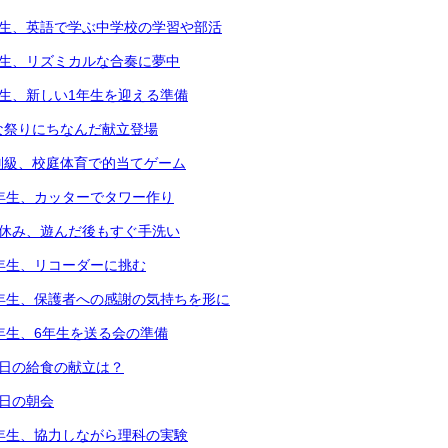
年生、英語で学ぶ中学校の学習や部活
年生、リズミカルな合奏に夢中
年生、新しい1年生を迎える準備
な祭りにちなんだ献立登場
別級、校庭体育で的当てゲーム
2年生、カッターでタワー作り
中休み、遊んだ後もすぐ手洗い
3年生、リコーダーに挑む
6年生、保護者への感謝の気持ちを形に
5年生、6年生を送る会の準備
本日の給食の献立は？
本日の朝会
4年生、協力しながら理科の実験