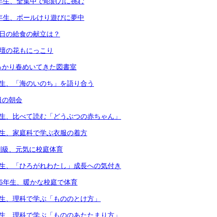
4年生、全集中で彫刻刀に挑む
1年生、ボールけり遊びに夢中
本日の給食の献立は？
花壇の花もにっこり
っかり春めいてきた図書室
年生、「海のいのち」を語り合う
日の朝会
年生、比べて読む「どうぶつの赤ちゃん」
年生、家庭科で学ぶ衣服の着方
別級、元気に校庭体育
年生、「ひろがれわたし」成長への気付き
・6年生、暖かな校庭で体育
年生、理科で学ぶ「もののとけ方」
年生、理科で学ぶ「もののあたたまり方」