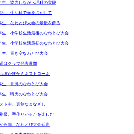
4年生、協力しながら理科の実験
1年生、生活科で春をさがして
5年生、なわとび大会の最後を飾る
6年生、小学校生活最後のなわとび大会
1年生、小学校生活最初のなわとび大会
2年生、青き空なわとび大会
今週はクラブ発表週間
体もぽかぽかミネストローネ
4年生、北風のなわとび大会
3年生、晴天のなわとび大会
テスト中、真剣なまなざし
個別級、手作りかるたを楽しむ
朝から雨、なわとび大会延期