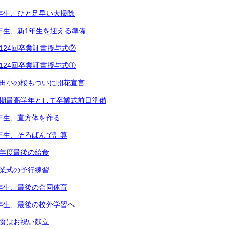
2年生、ひと足早い大掃除
1年生、新1年生を迎える準備
第124回卒業証書授与式②
第124回卒業証書授与式①
都田小の桜もついに開花宣言
次期最高学年として卒業式前日準備
5年生、直方体を作る
3年生、そろばんで計算
今年度最後の給食
卒業式の予行練習
6年生、最後の合同体育
4年生、最後の校外学習へ
給食はお祝い献立