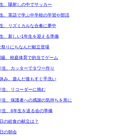
年生、陽射しの中でサッカー
年生、英語で学ぶ中学校の学習や部活
年生、リズミカルな合奏に夢中
年生、新しい1年生を迎える準備
な祭りにちなんだ献立登場
別級、校庭体育で的当てゲーム
2年生、カッターでタワー作り
中休み、遊んだ後もすぐ手洗い
3年生、リコーダーに挑む
6年生、保護者への感謝の気持ちを形に
5年生、6年生を送る会の準備
本日の給食の献立は？
本日の朝会