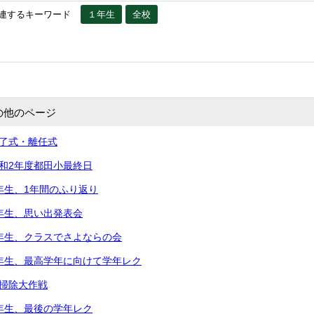
連するキーワード
１年生
全校
の他のページ
修了式・離任式
令和2年度都田小最終日
5年生、1年間のふり返り
2年生、思い出発表会
2年生、クラスでさよならの会
5年生、最高学年に向けて学年レク
大掃除大作戦
3年生、最後の学年レク