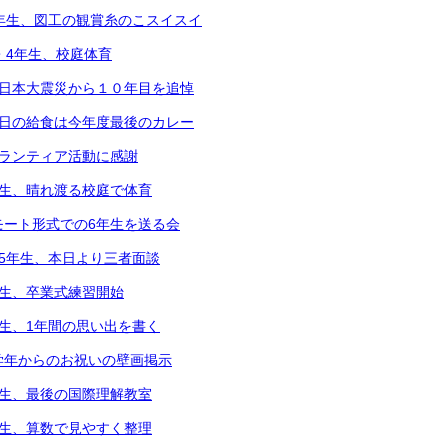
5年生、図工の観賞糸のこスイスイ
2・4年生、校庭体育
東日本大震災から１０年目を追悼
本日の給食は今年度最後のカレー
ボランティア活動に感謝
年生、晴れ渡る校庭で体育
モート形式での6年生を送る会
～5年生、本日より三者面談
年生、卒業式練習開始
年生、1年間の思い出を書く
学年からのお祝いの壁画掲示
年生、最後の国際理解教室
年生、算数で見やすく整理