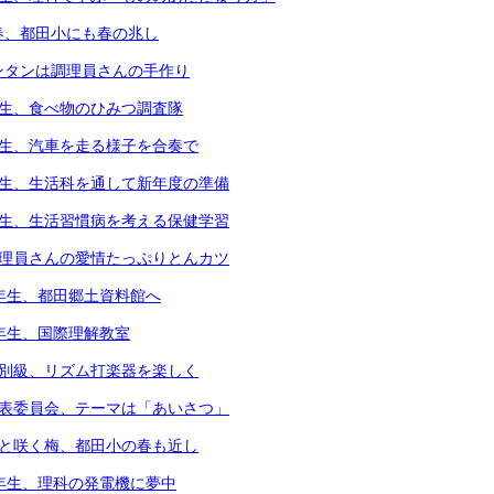
春、都田小にも春の兆し
ンタンは調理員さんの手作り
年生、食べ物のひみつ調査隊
年生、汽車を走る様子を合奏で
年生、生活科を通して新年度の準備
年生、生活習慣病を考える保健学習
調理員さんの愛情たっぷりとんカツ
3年生、都田郷土資料館へ
4年生、国際理解教室
個別級、リズム打楽器を楽しく
代表委員会、テーマは「あいさつ」
凛と咲く梅、都田小の春も近し
6年生、理科の発電機に夢中