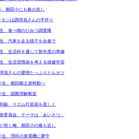
春、都田小にも春の兆し
ンタンは調理員さんの手作り
年生、食べ物のひみつ調査隊
年生、汽車を走る様子を合奏で
年生、生活科を通して新年度の準備
年生、生活習慣病を考える保健学習
調理員さんの愛情たっぷりとんカツ
3年生、都田郷土資料館へ
4年生、国際理解教室
個別級、リズム打楽器を楽しく
代表委員会、テーマは「あいさつ」
凛と咲く梅、都田小の春も近し
6年生、理科の発電機に夢中