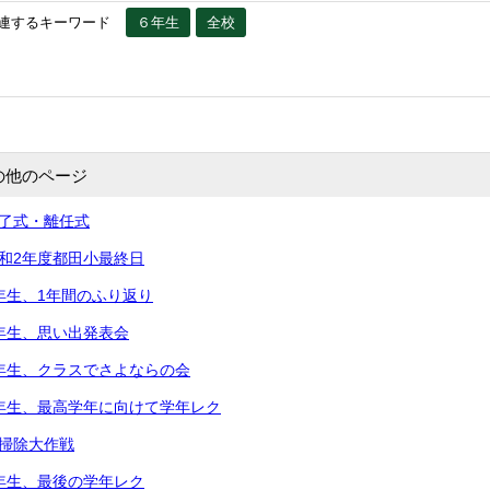
連するキーワード
６年生
全校
の他のページ
修了式・離任式
令和2年度都田小最終日
5年生、1年間のふり返り
2年生、思い出発表会
2年生、クラスでさよならの会
5年生、最高学年に向けて学年レク
大掃除大作戦
3年生、最後の学年レク