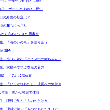
4年生、全集中で彫刻刀に挑む
1年生、ボールけり遊びに夢中
本日の給食の献立は？
花壇の花もにっこり
っかり春めいてきた図書室
年生、「海のいのち」を語り合う
日の朝会
年生、比べて読む「どうぶつの赤ちゃん」
年生、家庭科で学ぶ衣服の着方
別級、元気に校庭体育
年生、「ひろがれわたし」成長への気付き
・6年生、暖かな校庭で体育
年生、理科で学ぶ「もののとけ方」
年生、理科で学ぶ「もののあたたまり方」