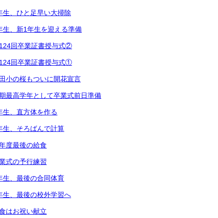
2年生、ひと足早い大掃除
1年生、新1年生を迎える準備
第124回卒業証書授与式②
第124回卒業証書授与式①
都田小の桜もついに開花宣言
次期最高学年として卒業式前日準備
5年生、直方体を作る
3年生、そろばんで計算
今年度最後の給食
卒業式の予行練習
6年生、最後の合同体育
4年生、最後の校外学習へ
給食はお祝い献立