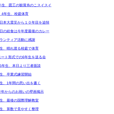
5年生、図工の観賞糸のこスイスイ
2・4年生、校庭体育
東日本大震災から１０年目を追悼
本日の給食は今年度最後のカレー
ボランティア活動に感謝
年生、晴れ渡る校庭で体育
モート形式での6年生を送る会
～5年生、本日より三者面談
年生、卒業式練習開始
年生、1年間の思い出を書く
学年からのお祝いの壁画掲示
年生、最後の国際理解教室
年生、算数で見やすく整理