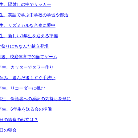
年生、陽射しの中でサッカー
年生、英語で学ぶ中学校の学習や部活
年生、リズミカルな合奏に夢中
年生、新しい1年生を迎える準備
な祭りにちなんだ献立登場
別級、校庭体育で的当てゲーム
2年生、カッターでタワー作り
中休み、遊んだ後もすぐ手洗い
3年生、リコーダーに挑む
6年生、保護者への感謝の気持ちを形に
5年生、6年生を送る会の準備
本日の給食の献立は？
本日の朝会