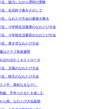
4年生、協力しながら理科の実験
1年生、生活科で春をさがして
5年生、なわとび大会の最後を飾る
6年生、小学校生活最後のなわとび大会
1年生、小学校生活最初のなわとび大会
2年生、青き空なわとび大会
今週はクラブ発表週間
体もぽかぽかミネストローネ
4年生、北風のなわとび大会
3年生、晴天のなわとび大会
テスト中、真剣なまなざし
個別級、手作りかるたを楽しむ
朝から雨、なわとび大会延期