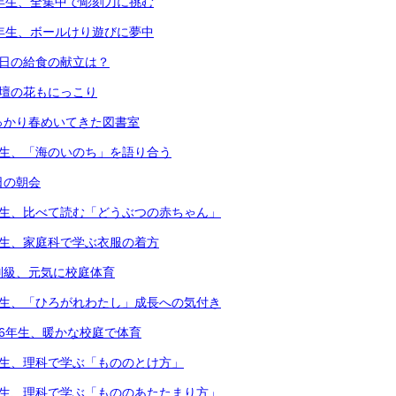
4年生、全集中で彫刻刀に挑む
1年生、ボールけり遊びに夢中
本日の給食の献立は？
花壇の花もにっこり
っかり春めいてきた図書室
年生、「海のいのち」を語り合う
日の朝会
年生、比べて読む「どうぶつの赤ちゃん」
年生、家庭科で学ぶ衣服の着方
別級、元気に校庭体育
年生、「ひろがれわたし」成長への気付き
・6年生、暖かな校庭で体育
年生、理科で学ぶ「もののとけ方」
年生、理科で学ぶ「もののあたたまり方」