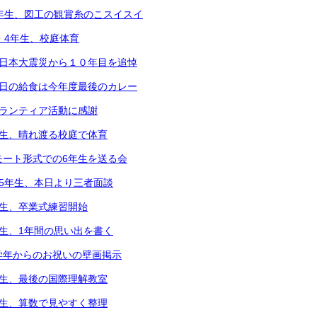
5年生、図工の観賞糸のこスイスイ
2・4年生、校庭体育
東日本大震災から１０年目を追悼
本日の給食は今年度最後のカレー
ボランティア活動に感謝
年生、晴れ渡る校庭で体育
モート形式での6年生を送る会
～5年生、本日より三者面談
年生、卒業式練習開始
年生、1年間の思い出を書く
学年からのお祝いの壁画掲示
年生、最後の国際理解教室
年生、算数で見やすく整理