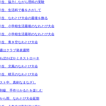
4年生、協力しながら理科の実験
1年生、生活科で春をさがして
5年生、なわとび大会の最後を飾る
6年生、小学校生活最後のなわとび大会
1年生、小学校生活最初のなわとび大会
2年生、青き空なわとび大会
今週はクラブ発表週間
体もぽかぽかミネストローネ
4年生、北風のなわとび大会
3年生、晴天のなわとび大会
テスト中、真剣なまなざし
個別級、手作りかるたを楽しむ
朝から雨、なわとび大会延期