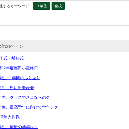
連するキーワード
３年生
全校
の他のページ
修了式・離任式
令和2年度都田小最終日
5年生、1年間のふり返り
2年生、思い出発表会
2年生、クラスでさよならの会
5年生、最高学年に向けて学年レク
大掃除大作戦
3年生、最後の学年レク