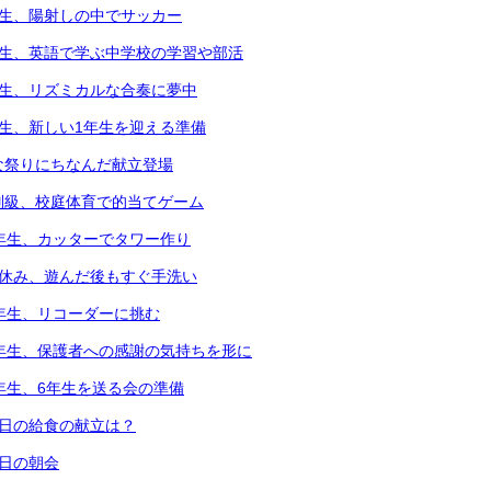
年生、陽射しの中でサッカー
年生、英語で学ぶ中学校の学習や部活
年生、リズミカルな合奏に夢中
年生、新しい1年生を迎える準備
な祭りにちなんだ献立登場
別級、校庭体育で的当てゲーム
2年生、カッターでタワー作り
中休み、遊んだ後もすぐ手洗い
3年生、リコーダーに挑む
6年生、保護者への感謝の気持ちを形に
5年生、6年生を送る会の準備
本日の給食の献立は？
本日の朝会