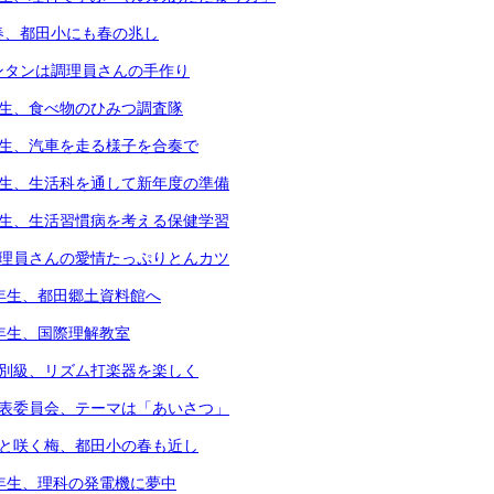
春、都田小にも春の兆し
ンタンは調理員さんの手作り
年生、食べ物のひみつ調査隊
年生、汽車を走る様子を合奏で
年生、生活科を通して新年度の準備
年生、生活習慣病を考える保健学習
調理員さんの愛情たっぷりとんカツ
3年生、都田郷土資料館へ
4年生、国際理解教室
個別級、リズム打楽器を楽しく
代表委員会、テーマは「あいさつ」
凛と咲く梅、都田小の春も近し
6年生、理科の発電機に夢中