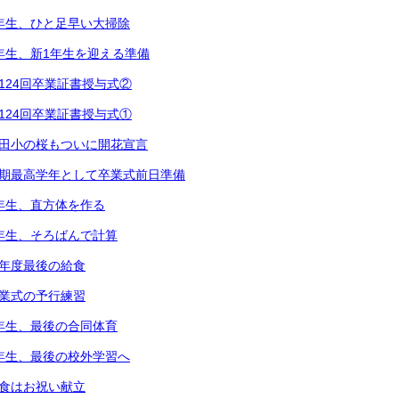
2年生、ひと足早い大掃除
1年生、新1年生を迎える準備
第124回卒業証書授与式②
第124回卒業証書授与式①
都田小の桜もついに開花宣言
次期最高学年として卒業式前日準備
5年生、直方体を作る
3年生、そろばんで計算
今年度最後の給食
卒業式の予行練習
6年生、最後の合同体育
4年生、最後の校外学習へ
給食はお祝い献立