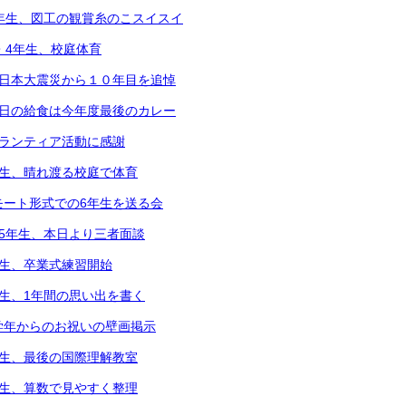
5年生、図工の観賞糸のこスイスイ
2・4年生、校庭体育
東日本大震災から１０年目を追悼
本日の給食は今年度最後のカレー
ボランティア活動に感謝
年生、晴れ渡る校庭で体育
モート形式での6年生を送る会
～5年生、本日より三者面談
年生、卒業式練習開始
年生、1年間の思い出を書く
学年からのお祝いの壁画掲示
年生、最後の国際理解教室
年生、算数で見やすく整理