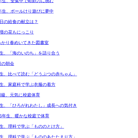
4年生、全集中で彫刻刀に挑む
1年生、ボールけり遊びに夢中
本日の給食の献立は？
花壇の花もにっこり
っかり春めいてきた図書室
年生、「海のいのち」を語り合う
日の朝会
年生、比べて読む「どうぶつの赤ちゃん」
年生、家庭科で学ぶ衣服の着方
別級、元気に校庭体育
年生、「ひろがれわたし」成長への気付き
・6年生、暖かな校庭で体育
年生、理科で学ぶ「もののとけ方」
年生、理科で学ぶ「もののあたたまり方」