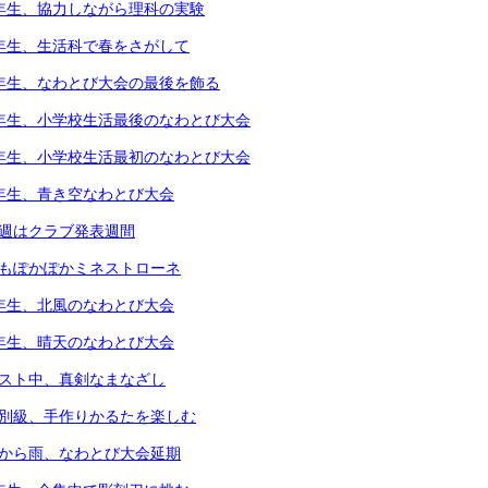
4年生、協力しながら理科の実験
1年生、生活科で春をさがして
5年生、なわとび大会の最後を飾る
6年生、小学校生活最後のなわとび大会
1年生、小学校生活最初のなわとび大会
2年生、青き空なわとび大会
今週はクラブ発表週間
体もぽかぽかミネストローネ
4年生、北風のなわとび大会
3年生、晴天のなわとび大会
テスト中、真剣なまなざし
個別級、手作りかるたを楽しむ
朝から雨、なわとび大会延期