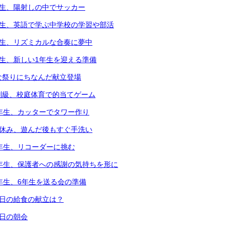
年生、陽射しの中でサッカー
年生、英語で学ぶ中学校の学習や部活
年生、リズミカルな合奏に夢中
年生、新しい1年生を迎える準備
な祭りにちなんだ献立登場
別級、校庭体育で的当てゲーム
2年生、カッターでタワー作り
中休み、遊んだ後もすぐ手洗い
3年生、リコーダーに挑む
6年生、保護者への感謝の気持ちを形に
5年生、6年生を送る会の準備
本日の給食の献立は？
本日の朝会