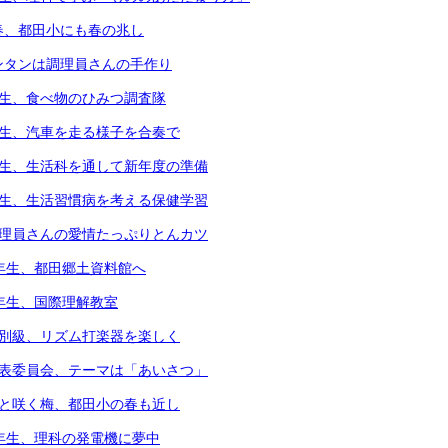
春、都田小にも春の兆し
ンタンは調理員さんの手作り
年生、食べ物のひみつ調査隊
年生、汽車を走る様子を合奏で
年生、生活科を通して新年度の準備
年生、生活習慣病を考える保健学習
調理員さんの愛情たっぷりとんカツ
3年生、都田郷土資料館へ
4年生、国際理解教室
個別級、リズム打楽器を楽しく
代表委員会、テーマは「あいさつ」
凛と咲く梅、都田小の春も近し
6年生、理科の発電機に夢中