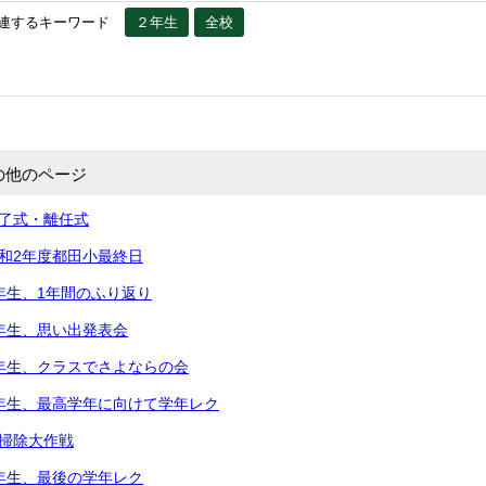
連するキーワード
２年生
全校
の他のページ
修了式・離任式
令和2年度都田小最終日
5年生、1年間のふり返り
2年生、思い出発表会
2年生、クラスでさよならの会
5年生、最高学年に向けて学年レク
大掃除大作戦
3年生、最後の学年レク