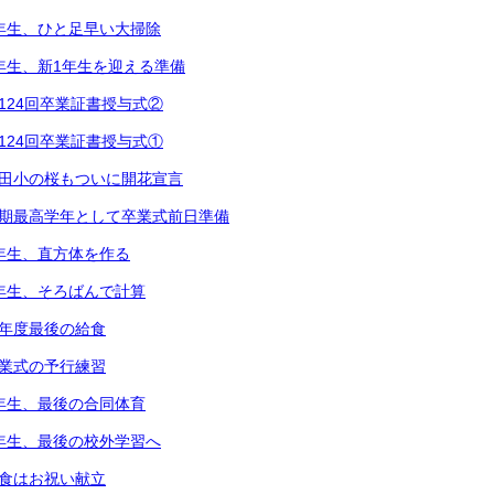
2年生、ひと足早い大掃除
1年生、新1年生を迎える準備
第124回卒業証書授与式②
第124回卒業証書授与式①
都田小の桜もついに開花宣言
次期最高学年として卒業式前日準備
5年生、直方体を作る
3年生、そろばんで計算
今年度最後の給食
卒業式の予行練習
6年生、最後の合同体育
4年生、最後の校外学習へ
給食はお祝い献立