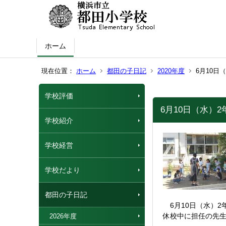
ホーム
現在位置：
ホーム
都田の子日記
2020年度
6月10日
学校評価
6月10日（水）
学校紹介
学校経営
学校だより
都田の子日記
6月10日（水）2
休校中に担任の先
2026年度