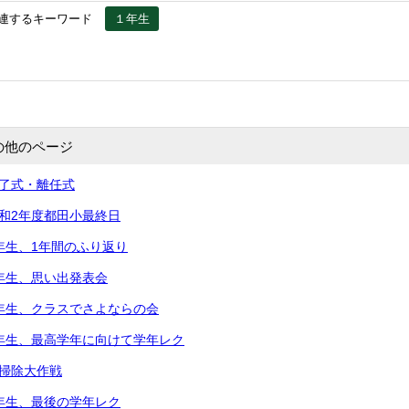
連するキーワード
１年生
の他のページ
修了式・離任式
令和2年度都田小最終日
5年生、1年間のふり返り
2年生、思い出発表会
2年生、クラスでさよならの会
5年生、最高学年に向けて学年レク
大掃除大作戦
3年生、最後の学年レク