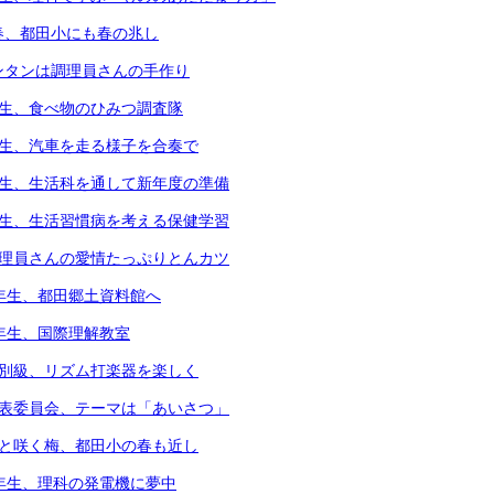
春、都田小にも春の兆し
ンタンは調理員さんの手作り
年生、食べ物のひみつ調査隊
年生、汽車を走る様子を合奏で
年生、生活科を通して新年度の準備
年生、生活習慣病を考える保健学習
調理員さんの愛情たっぷりとんカツ
3年生、都田郷土資料館へ
4年生、国際理解教室
個別級、リズム打楽器を楽しく
代表委員会、テーマは「あいさつ」
凛と咲く梅、都田小の春も近し
6年生、理科の発電機に夢中