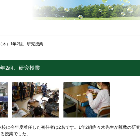
日（木）1年2組、研究授業
1年2組、研究授業
本校に今年度着任した初任者は2名です。1年2組佐々木先生が算数の研
する授業でした。