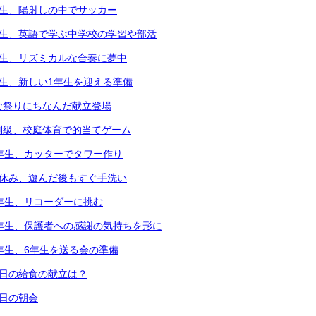
年生、陽射しの中でサッカー
年生、英語で学ぶ中学校の学習や部活
年生、リズミカルな合奏に夢中
年生、新しい1年生を迎える準備
な祭りにちなんだ献立登場
別級、校庭体育で的当てゲーム
2年生、カッターでタワー作り
中休み、遊んだ後もすぐ手洗い
3年生、リコーダーに挑む
6年生、保護者への感謝の気持ちを形に
5年生、6年生を送る会の準備
本日の給食の献立は？
本日の朝会