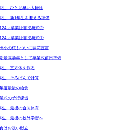
2年生、ひと足早い大掃除
1年生、新1年生を迎える準備
第124回卒業証書授与式②
第124回卒業証書授与式①
都田小の桜もついに開花宣言
次期最高学年として卒業式前日準備
5年生、直方体を作る
3年生、そろばんで計算
今年度最後の給食
卒業式の予行練習
6年生、最後の合同体育
4年生、最後の校外学習へ
給食はお祝い献立