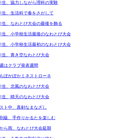
4年生、協力しながら理科の実験
1年生、生活科で春をさがして
5年生、なわとび大会の最後を飾る
6年生、小学校生活最後のなわとび大会
1年生、小学校生活最初のなわとび大会
2年生、青き空なわとび大会
今週はクラブ発表週間
体もぽかぽかミネストローネ
4年生、北風のなわとび大会
3年生、晴天のなわとび大会
テスト中、真剣なまなざし
個別級、手作りかるたを楽しむ
朝から雨、なわとび大会延期