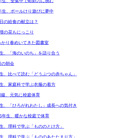
4年生、全集中で彫刻刀に挑む
1年生、ボールけり遊びに夢中
本日の給食の献立は？
花壇の花もにっこり
っかり春めいてきた図書室
年生、「海のいのち」を語り合う
日の朝会
年生、比べて読む「どうぶつの赤ちゃん」
年生、家庭科で学ぶ衣服の着方
別級、元気に校庭体育
年生、「ひろがれわたし」成長への気付き
・6年生、暖かな校庭で体育
年生、理科で学ぶ「もののとけ方」
年生、理科で学ぶ「もののあたたまり方」