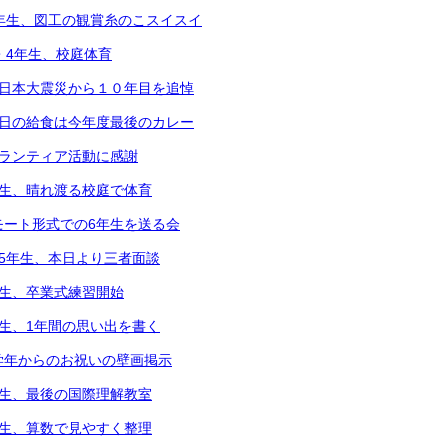
5年生、図工の観賞糸のこスイスイ
2・4年生、校庭体育
東日本大震災から１０年目を追悼
本日の給食は今年度最後のカレー
ボランティア活動に感謝
年生、晴れ渡る校庭で体育
モート形式での6年生を送る会
～5年生、本日より三者面談
年生、卒業式練習開始
年生、1年間の思い出を書く
学年からのお祝いの壁画掲示
年生、最後の国際理解教室
年生、算数で見やすく整理