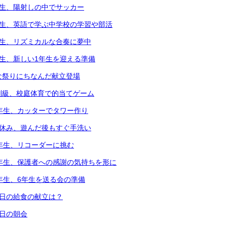
年生、陽射しの中でサッカー
年生、英語で学ぶ中学校の学習や部活
年生、リズミカルな合奏に夢中
年生、新しい1年生を迎える準備
な祭りにちなんだ献立登場
別級、校庭体育で的当てゲーム
2年生、カッターでタワー作り
中休み、遊んだ後もすぐ手洗い
3年生、リコーダーに挑む
6年生、保護者への感謝の気持ちを形に
5年生、6年生を送る会の準備
本日の給食の献立は？
本日の朝会