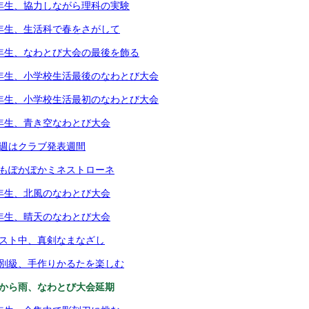
4年生、協力しながら理科の実験
1年生、生活科で春をさがして
5年生、なわとび大会の最後を飾る
6年生、小学校生活最後のなわとび大会
1年生、小学校生活最初のなわとび大会
2年生、青き空なわとび大会
今週はクラブ発表週間
体もぽかぽかミネストローネ
4年生、北風のなわとび大会
3年生、晴天のなわとび大会
テスト中、真剣なまなざし
個別級、手作りかるたを楽しむ
朝から雨、なわとび大会延期