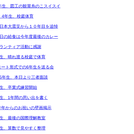
5年生、図工の観賞糸のこスイスイ
2・4年生、校庭体育
東日本大震災から１０年目を追悼
本日の給食は今年度最後のカレー
ボランティア活動に感謝
年生、晴れ渡る校庭で体育
モート形式での6年生を送る会
～5年生、本日より三者面談
年生、卒業式練習開始
年生、1年間の思い出を書く
学年からのお祝いの壁画掲示
年生、最後の国際理解教室
年生、算数で見やすく整理