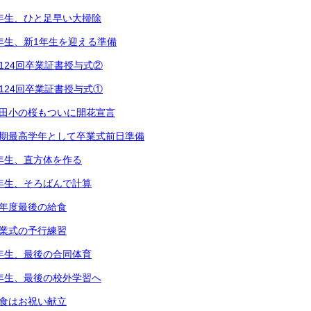
2年生、ひと足早い大掃除
1年生、新1年生を迎える準備
第124回卒業証書授与式②
第124回卒業証書授与式①
都田小の桜もついに開花宣言
次期最高学年として卒業式前日準備
5年生、直方体を作る
3年生、そろばんで計算
今年度最後の給食
卒業式の予行練習
6年生、最後の合同体育
4年生、最後の校外学習へ
給食はお祝い献立