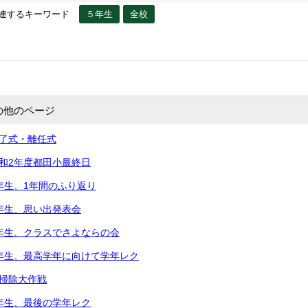
連するキーワード
５年生
全校
の他のページ
修了式・離任式
令和2年度都田小最終日
5年生、1年間のふり返り
2年生、思い出発表会
2年生、クラスでさよならの会
5年生、最高学年に向けて学年レク
大掃除大作戦
3年生、最後の学年レク