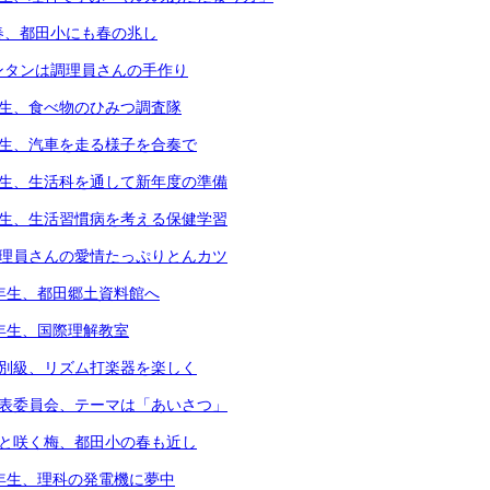
春、都田小にも春の兆し
ンタンは調理員さんの手作り
年生、食べ物のひみつ調査隊
年生、汽車を走る様子を合奏で
年生、生活科を通して新年度の準備
年生、生活習慣病を考える保健学習
調理員さんの愛情たっぷりとんカツ
3年生、都田郷土資料館へ
4年生、国際理解教室
個別級、リズム打楽器を楽しく
代表委員会、テーマは「あいさつ」
凛と咲く梅、都田小の春も近し
6年生、理科の発電機に夢中