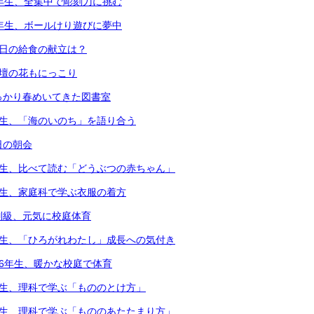
4年生、全集中で彫刻刀に挑む
1年生、ボールけり遊びに夢中
本日の給食の献立は？
花壇の花もにっこり
っかり春めいてきた図書室
年生、「海のいのち」を語り合う
日の朝会
年生、比べて読む「どうぶつの赤ちゃん」
年生、家庭科で学ぶ衣服の着方
別級、元気に校庭体育
年生、「ひろがれわたし」成長への気付き
・6年生、暖かな校庭で体育
年生、理科で学ぶ「もののとけ方」
年生、理科で学ぶ「もののあたたまり方」