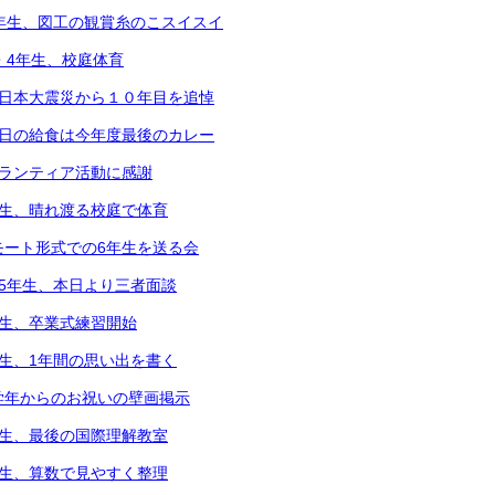
5年生、図工の観賞糸のこスイスイ
2・4年生、校庭体育
東日本大震災から１０年目を追悼
本日の給食は今年度最後のカレー
ボランティア活動に感謝
年生、晴れ渡る校庭で体育
モート形式での6年生を送る会
～5年生、本日より三者面談
年生、卒業式練習開始
年生、1年間の思い出を書く
学年からのお祝いの壁画掲示
年生、最後の国際理解教室
年生、算数で見やすく整理