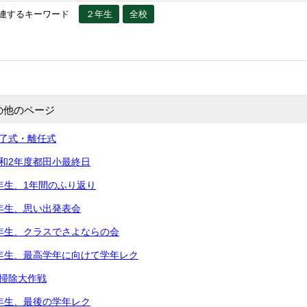
連するキーワード
２年生
全校
の他のページ
修了式・離任式
令和2年度都田小最終日
5年生、1年間のふり返り
2年生、思い出発表会
2年生、クラスでさよならの会
5年生、最高学年に向けて学年レク
大掃除大作戦
3年生、最後の学年レク