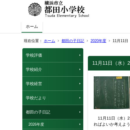
ホーム
現在位置：
ホーム
都田の子日記
2020年度
11月11
学校評価
11月11日（水
学校紹介
学校経営
学校だより
都田の子日記
11月11日（水）
ればよいか考えよ
2026年度