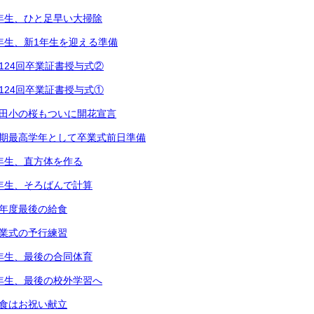
2年生、ひと足早い大掃除
1年生、新1年生を迎える準備
第124回卒業証書授与式②
第124回卒業証書授与式①
都田小の桜もついに開花宣言
次期最高学年として卒業式前日準備
5年生、直方体を作る
3年生、そろばんで計算
今年度最後の給食
卒業式の予行練習
6年生、最後の合同体育
4年生、最後の校外学習へ
給食はお祝い献立