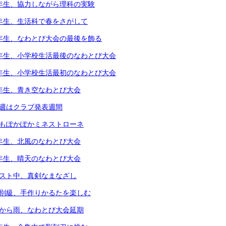
4年生、協力しながら理科の実験
1年生、生活科で春をさがして
5年生、なわとび大会の最後を飾る
6年生、小学校生活最後のなわとび大会
1年生、小学校生活最初のなわとび大会
2年生、青き空なわとび大会
今週はクラブ発表週間
体もぽかぽかミネストローネ
4年生、北風のなわとび大会
3年生、晴天のなわとび大会
テスト中、真剣なまなざし
個別級、手作りかるたを楽しむ
朝から雨、なわとび大会延期