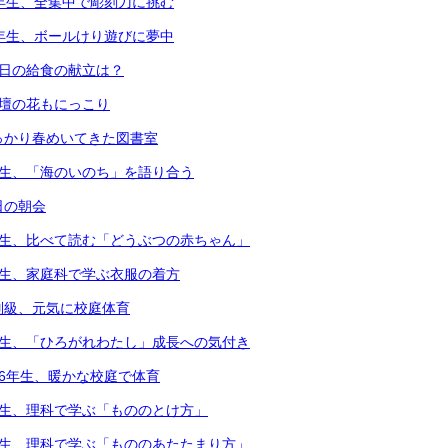
4年生、全集中で彫刻刀に挑む
1年生、ボールけり遊びに夢中
本日の給食の献立は？
花壇の花もにっこり
っかり春めいてきた図書室
年生、「海のいのち」を語り合う
日の朝会
年生、比べて読む「どうぶつの赤ちゃん」
年生、家庭科で学ぶ衣服の着方
別級、元気に校庭体育
年生、「ひろがれわたし」成長への気付き
・6年生、暖かな校庭で体育
年生、理科で学ぶ「もののとけ方」
年生、理科で学ぶ「もののあたたまり方」