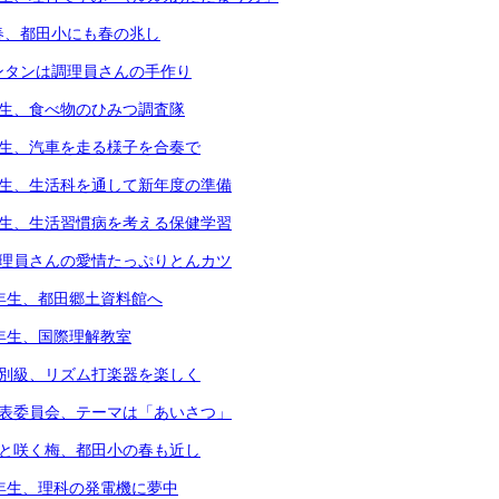
春、都田小にも春の兆し
ンタンは調理員さんの手作り
年生、食べ物のひみつ調査隊
年生、汽車を走る様子を合奏で
年生、生活科を通して新年度の準備
年生、生活習慣病を考える保健学習
調理員さんの愛情たっぷりとんカツ
3年生、都田郷土資料館へ
4年生、国際理解教室
個別級、リズム打楽器を楽しく
代表委員会、テーマは「あいさつ」
凛と咲く梅、都田小の春も近し
6年生、理科の発電機に夢中