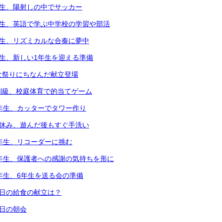
年生、陽射しの中でサッカー
年生、英語で学ぶ中学校の学習や部活
年生、リズミカルな合奏に夢中
年生、新しい1年生を迎える準備
な祭りにちなんだ献立登場
別級、校庭体育で的当てゲーム
2年生、カッターでタワー作り
中休み、遊んだ後もすぐ手洗い
3年生、リコーダーに挑む
6年生、保護者への感謝の気持ちを形に
5年生、6年生を送る会の準備
本日の給食の献立は？
本日の朝会