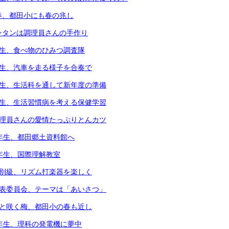
春、都田小にも春の兆し
ンタンは調理員さんの手作り
年生、食べ物のひみつ調査隊
年生、汽車を走る様子を合奏で
年生、生活科を通して新年度の準備
年生、生活習慣病を考える保健学習
調理員さんの愛情たっぷりとんカツ
3年生、都田郷土資料館へ
4年生、国際理解教室
個別級、リズム打楽器を楽しく
代表委員会、テーマは「あいさつ」
凛と咲く梅、都田小の春も近し
6年生、理科の発電機に夢中