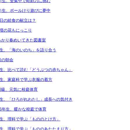
4年生、全集中で彫刻刀に挑む
1年生、ボールけり遊びに夢中
本日の給食の献立は？
花壇の花もにっこり
っかり春めいてきた図書室
年生、「海のいのち」を語り合う
日の朝会
年生、比べて読む「どうぶつの赤ちゃん」
年生、家庭科で学ぶ衣服の着方
別級、元気に校庭体育
年生、「ひろがれわたし」成長への気付き
・6年生、暖かな校庭で体育
年生、理科で学ぶ「もののとけ方」
年生、理科で学ぶ「もののあたたまり方」