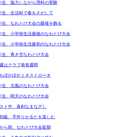
4年生、協力しながら理科の実験
1年生、生活科で春をさがして
5年生、なわとび大会の最後を飾る
6年生、小学校生活最後のなわとび大会
1年生、小学校生活最初のなわとび大会
2年生、青き空なわとび大会
今週はクラブ発表週間
体もぽかぽかミネストローネ
4年生、北風のなわとび大会
3年生、晴天のなわとび大会
テスト中、真剣なまなざし
個別級、手作りかるたを楽しむ
朝から雨、なわとび大会延期