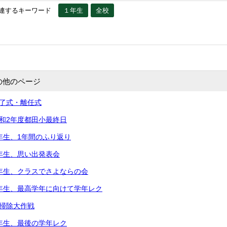
連するキーワード
１年生
全校
の他のページ
修了式・離任式
令和2年度都田小最終日
5年生、1年間のふり返り
2年生、思い出発表会
2年生、クラスでさよならの会
5年生、最高学年に向けて学年レク
大掃除大作戦
3年生、最後の学年レク