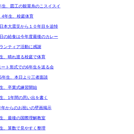
5年生、図工の観賞糸のこスイスイ
2・4年生、校庭体育
東日本大震災から１０年目を追悼
本日の給食は今年度最後のカレー
ボランティア活動に感謝
年生、晴れ渡る校庭で体育
モート形式での6年生を送る会
～5年生、本日より三者面談
年生、卒業式練習開始
年生、1年間の思い出を書く
学年からのお祝いの壁画掲示
年生、最後の国際理解教室
年生、算数で見やすく整理