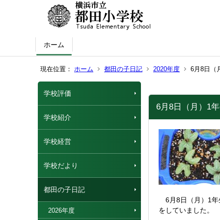
ホーム
現在位置：
ホーム
都田の子日記
2020年度
6月8日
学校評価
6月8日（月）1
学校紹介
学校経営
学校だより
都田の子日記
6月8日（月）1
をしていました。
2026年度