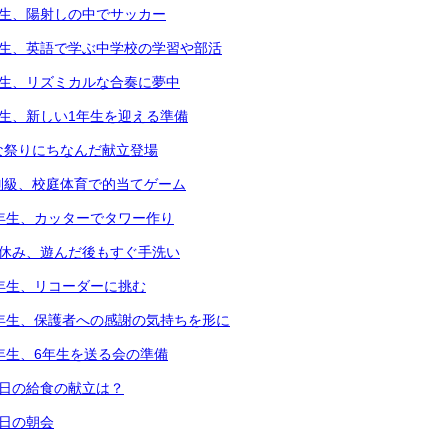
年生、陽射しの中でサッカー
年生、英語で学ぶ中学校の学習や部活
年生、リズミカルな合奏に夢中
年生、新しい1年生を迎える準備
な祭りにちなんだ献立登場
別級、校庭体育で的当てゲーム
2年生、カッターでタワー作り
中休み、遊んだ後もすぐ手洗い
3年生、リコーダーに挑む
6年生、保護者への感謝の気持ちを形に
5年生、6年生を送る会の準備
本日の給食の献立は？
本日の朝会