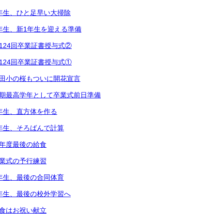
2年生、ひと足早い大掃除
1年生、新1年生を迎える準備
第124回卒業証書授与式②
第124回卒業証書授与式①
都田小の桜もついに開花宣言
次期最高学年として卒業式前日準備
5年生、直方体を作る
3年生、そろばんで計算
今年度最後の給食
卒業式の予行練習
6年生、最後の合同体育
4年生、最後の校外学習へ
給食はお祝い献立