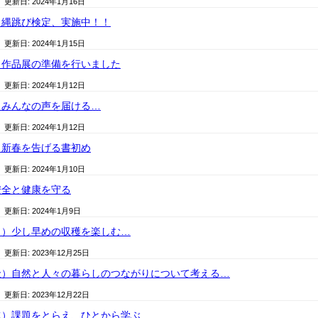
/ 更新日:
2024年1月16日
）縄跳び検定、実施中！！
/ 更新日:
2024年1月15日
）作品展の準備を行いました
/ 更新日:
2024年1月12日
）みんなの声を届ける…
/ 更新日:
2024年1月12日
）新春を告げる書初め
/ 更新日:
2024年1月10日
安全と健康を守る
/ 更新日:
2024年1月9日
月）少し早めの収穫を楽しむ…
/ 更新日:
2023年12月25日
金）自然と人々の暮らしのつながりについて考える…
/ 更新日:
2023年12月22日
水）課題をとらえ、ひとから学ぶ…