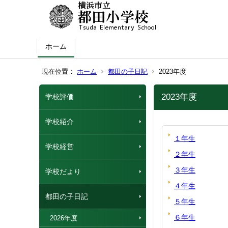
ホーム
現在位置：
ホーム
都田の子日記
2023年度
2023年度
学校評価
学校紹介
１年生
学校経営
２年生
３年生
学校だより
４年生
都田の子日記
５年生
６年生
2026年度