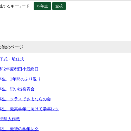
連するキーワード
６年生
全校
の他のページ
修了式・離任式
令和2年度都田小最終日
5年生、1年間のふり返り
2年生、思い出発表会
2年生、クラスでさよならの会
5年生、最高学年に向けて学年レク
大掃除大作戦
3年生、最後の学年レク