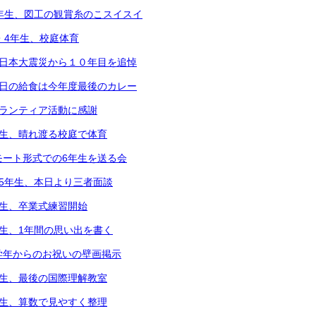
5年生、図工の観賞糸のこスイスイ
2・4年生、校庭体育
東日本大震災から１０年目を追悼
本日の給食は今年度最後のカレー
ボランティア活動に感謝
年生、晴れ渡る校庭で体育
モート形式での6年生を送る会
～5年生、本日より三者面談
年生、卒業式練習開始
年生、1年間の思い出を書く
学年からのお祝いの壁画掲示
年生、最後の国際理解教室
年生、算数で見やすく整理