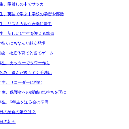
年生、陽射しの中でサッカー
年生、英語で学ぶ中学校の学習や部活
年生、リズミカルな合奏に夢中
年生、新しい1年生を迎える準備
な祭りにちなんだ献立登場
別級、校庭体育で的当てゲーム
2年生、カッターでタワー作り
中休み、遊んだ後もすぐ手洗い
3年生、リコーダーに挑む
6年生、保護者への感謝の気持ちを形に
5年生、6年生を送る会の準備
本日の給食の献立は？
本日の朝会