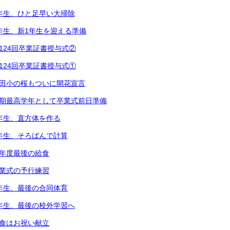
2年生、ひと足早い大掃除
1年生、新1年生を迎える準備
第124回卒業証書授与式②
第124回卒業証書授与式①
都田小の桜もついに開花宣言
次期最高学年として卒業式前日準備
5年生、直方体を作る
3年生、そろばんで計算
今年度最後の給食
卒業式の予行練習
6年生、最後の合同体育
4年生、最後の校外学習へ
給食はお祝い献立