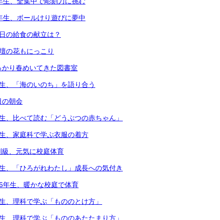
4年生、全集中で彫刻刀に挑む
1年生、ボールけり遊びに夢中
本日の給食の献立は？
花壇の花もにっこり
っかり春めいてきた図書室
年生、「海のいのち」を語り合う
日の朝会
年生、比べて読む「どうぶつの赤ちゃん」
年生、家庭科で学ぶ衣服の着方
別級、元気に校庭体育
年生、「ひろがれわたし」成長への気付き
・6年生、暖かな校庭で体育
年生、理科で学ぶ「もののとけ方」
年生、理科で学ぶ「もののあたたまり方」