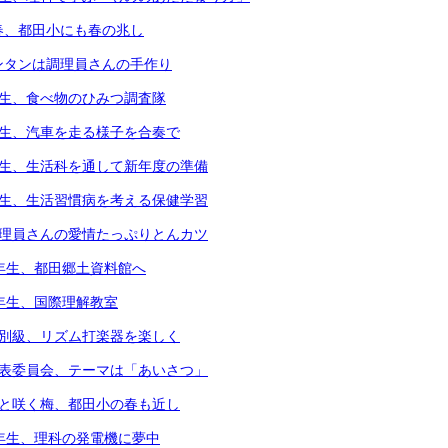
春、都田小にも春の兆し
ンタンは調理員さんの手作り
年生、食べ物のひみつ調査隊
年生、汽車を走る様子を合奏で
年生、生活科を通して新年度の準備
年生、生活習慣病を考える保健学習
調理員さんの愛情たっぷりとんカツ
3年生、都田郷土資料館へ
4年生、国際理解教室
個別級、リズム打楽器を楽しく
代表委員会、テーマは「あいさつ」
凛と咲く梅、都田小の春も近し
6年生、理科の発電機に夢中