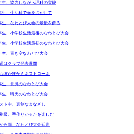
4年生、協力しながら理科の実験
1年生、生活科で春をさがして
5年生、なわとび大会の最後を飾る
6年生、小学校生活最後のなわとび大会
1年生、小学校生活最初のなわとび大会
2年生、青き空なわとび大会
今週はクラブ発表週間
体もぽかぽかミネストローネ
4年生、北風のなわとび大会
3年生、晴天のなわとび大会
テスト中、真剣なまなざし
個別級、手作りかるたを楽しむ
朝から雨、なわとび大会延期