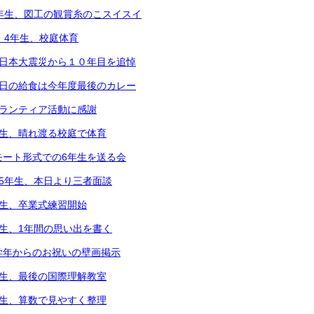
5年生、図工の観賞糸のこスイスイ
2・4年生、校庭体育
東日本大震災から１０年目を追悼
本日の給食は今年度最後のカレー
ボランティア活動に感謝
年生、晴れ渡る校庭で体育
モート形式での6年生を送る会
～5年生、本日より三者面談
年生、卒業式練習開始
年生、1年間の思い出を書く
学年からのお祝いの壁画掲示
年生、最後の国際理解教室
年生、算数で見やすく整理