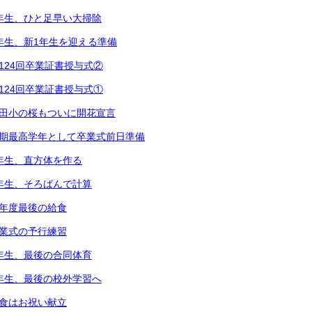
2年生、ひと足早い大掃除
1年生、新1年生を迎える準備
第124回卒業証書授与式②
第124回卒業証書授与式①
都田小の桜もついに開花宣言
次期最高学年として卒業式前日準備
5年生、直方体を作る
3年生、そろばんで計算
今年度最後の給食
卒業式の予行練習
6年生、最後の合同体育
4年生、最後の校外学習へ
給食はお祝い献立