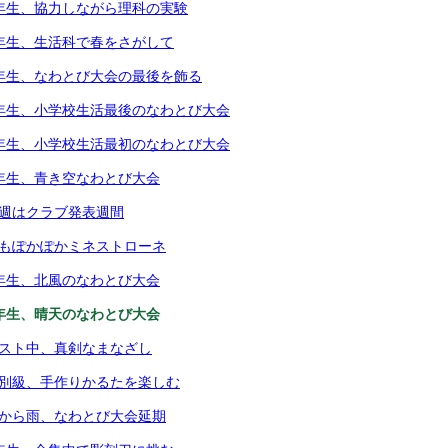
4年生、協力しながら理科の実験
1年生、生活科で春をさがして
5年生、なわとび大会の最後を飾る
6年生、小学校生活最後のなわとび大会
1年生、小学校生活最初のなわとび大会
2年生、青き空なわとび大会
今週はクラブ発表週間
体もぽかぽかミネストローネ
4年生、北風のなわとび大会
3年生、晴天のなわとび大会
テスト中、真剣なまなざし
個別級、手作りかるたを楽しむ
朝から雨、なわとび大会延期