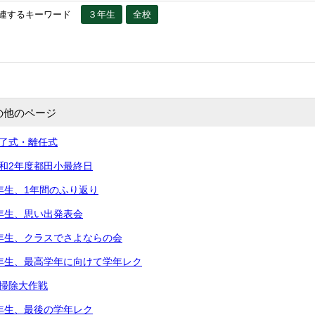
連するキーワード
３年生
全校
の他のページ
修了式・離任式
令和2年度都田小最終日
5年生、1年間のふり返り
2年生、思い出発表会
2年生、クラスでさよならの会
5年生、最高学年に向けて学年レク
大掃除大作戦
3年生、最後の学年レク