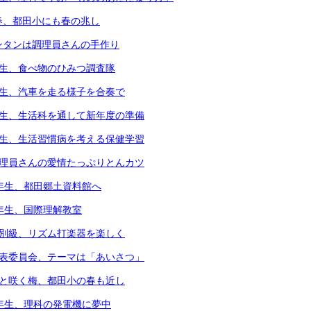
春、都田小にも春の兆し
ンタンは調理員さんの手作り
年生、食べ物のひみつ調査隊
年生、汽車を走る様子を合奏で
年生、生活科を通して新年度の準備
年生、生活習慣病を考える保健学習
調理員さんの愛情たっぷりとんカツ
3年生、都田郷土資料館へ
4年生、国際理解教室
個別級、リズム打楽器を楽しく
代表委員会、テーマは「あいさつ」
凛と咲く梅、都田小の春も近し
6年生、理科の発電機に夢中