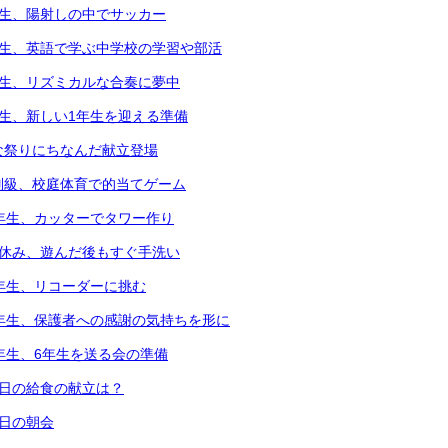
年生、陽射しの中でサッカー
年生、英語で学ぶ中学校の学習や部活
年生、リズミカルな合奏に夢中
年生、新しい1年生を迎える準備
な祭りにちなんだ献立登場
別級、校庭体育で的当てゲーム
2年生、カッターでタワー作り
中休み、遊んだ後もすぐ手洗い
3年生、リコーダーに挑む
6年生、保護者への感謝の気持ちを形に
5年生、6年生を送る会の準備
本日の給食の献立は？
本日の朝会