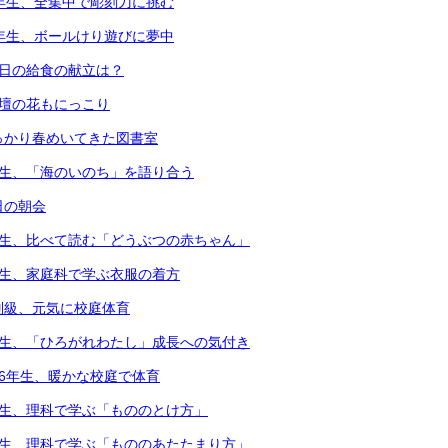
4年生、全集中で彫刻刀に挑む
1年生、ボールけり遊びに夢中
本日の給食の献立は？
花壇の花もにっこり
っかり春めいてきた図書室
年生、「海のいのち」を語り合う
日の朝会
年生、比べて読む「どうぶつの赤ちゃん」
年生、家庭科で学ぶ衣服の着方
別級、元気に校庭体育
年生、「ひろがれわたし」成長への気付き
・6年生、暖かな校庭で体育
年生、理科で学ぶ「もののとけ方」
年生、理科で学ぶ「もののあたたまり方」