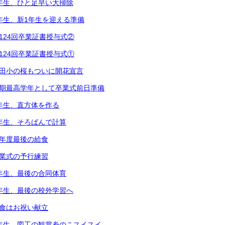
2年生、ひと足早い大掃除
1年生、新1年生を迎える準備
第124回卒業証書授与式②
第124回卒業証書授与式①
都田小の桜もついに開花宣言
次期最高学年として卒業式前日準備
5年生、直方体を作る
3年生、そろばんで計算
今年度最後の給食
卒業式の予行練習
6年生、最後の合同体育
4年生、最後の校外学習へ
給食はお祝い献立
5年生、図工の観賞糸のこスイスイ