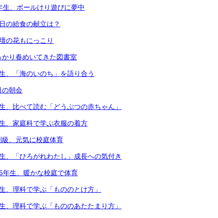
1年生、ボールけり遊びに夢中
本日の給食の献立は？
花壇の花もにっこり
っかり春めいてきた図書室
年生、「海のいのち」を語り合う
日の朝会
年生、比べて読む「どうぶつの赤ちゃん」
年生、家庭科で学ぶ衣服の着方
別級、元気に校庭体育
年生、「ひろがれわたし」成長への気付き
・6年生、暖かな校庭で体育
年生、理科で学ぶ「もののとけ方」
年生、理科で学ぶ「もののあたたまり方」