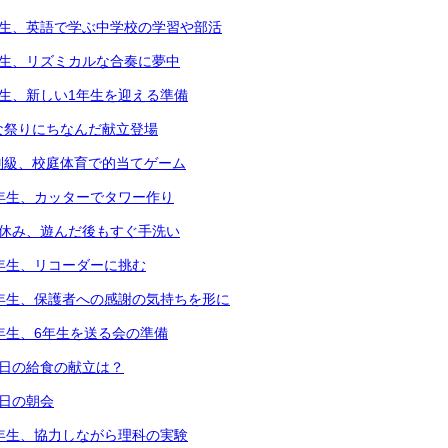
年生、英語で学ぶ中学校の学習や部活
年生、リズミカルな合奏に夢中
年生、新しい1年生を迎える準備
な祭りにちなんだ献立登場
別級、校庭体育で的当てゲーム
2年生、カッターでタワー作り
中休み、遊んだ後もすぐ手洗い
3年生、リコーダーに挑む
6年生、保護者への感謝の気持ちを形に
5年生、6年生を送る会の準備
本日の給食の献立は？
本日の朝会
4年生、協力しながら理科の実験