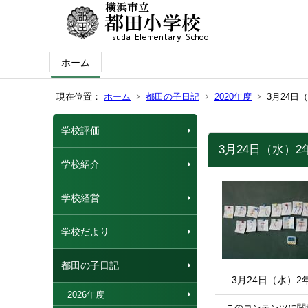
ホーム
現在位置：
ホーム
都田の子日記
2020年度
3月24日
学校評価
3月24日（水）
学校紹介
学校経営
学校だより
都田の子日記
3月24日（水）2
2026年度
このコンテンツに関