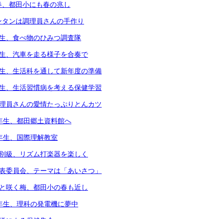
春、都田小にも春の兆し
ンタンは調理員さんの手作り
年生、食べ物のひみつ調査隊
年生、汽車を走る様子を合奏で
年生、生活科を通して新年度の準備
年生、生活習慣病を考える保健学習
調理員さんの愛情たっぷりとんカツ
3年生、都田郷土資料館へ
4年生、国際理解教室
個別級、リズム打楽器を楽しく
代表委員会、テーマは「あいさつ」
凛と咲く梅、都田小の春も近し
6年生、理科の発電機に夢中