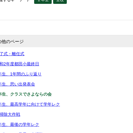
の他のページ
修了式・離任式
令和2年度都田小最終日
5年生、1年間のふり返り
2年生、思い出発表会
2年生、クラスでさよならの会
5年生、最高学年に向けて学年レク
大掃除大作戦
3年生、最後の学年レク