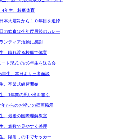
2・4年生、校庭体育
東日本大震災から１０年目を追悼
本日の給食は今年度最後のカレー
ボランティア活動に感謝
年生、晴れ渡る校庭で体育
モート形式での6年生を送る会
～5年生、本日より三者面談
年生、卒業式練習開始
年生、1年間の思い出を書く
学年からのお祝いの壁画掲示
年生、最後の国際理解教室
年生、算数で見やすく整理
年生、陽射しの中でサッカー