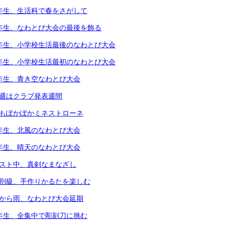
1年生、生活科で春をさがして
5年生、なわとび大会の最後を飾る
6年生、小学校生活最後のなわとび大会
1年生、小学校生活最初のなわとび大会
2年生、青き空なわとび大会
今週はクラブ発表週間
体もぽかぽかミネストローネ
4年生、北風のなわとび大会
3年生、晴天のなわとび大会
テスト中、真剣なまなざし
個別級、手作りかるたを楽しむ
朝から雨、なわとび大会延期
4年生、全集中で彫刻刀に挑む