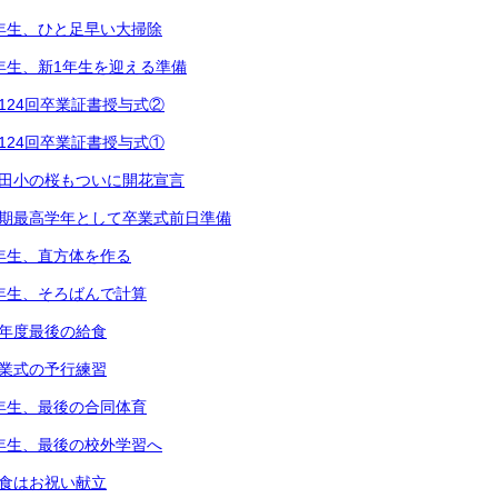
2年生、ひと足早い大掃除
1年生、新1年生を迎える準備
第124回卒業証書授与式②
第124回卒業証書授与式①
都田小の桜もついに開花宣言
次期最高学年として卒業式前日準備
5年生、直方体を作る
3年生、そろばんで計算
今年度最後の給食
卒業式の予行練習
6年生、最後の合同体育
4年生、最後の校外学習へ
給食はお祝い献立