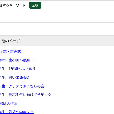
連するキーワード
全校
の他のページ
修了式・離任式
令和2年度都田小最終日
5年生、1年間のふり返り
2年生、思い出発表会
2年生、クラスでさよならの会
5年生、最高学年に向けて学年レク
大掃除大作戦
3年生、最後の学年レク