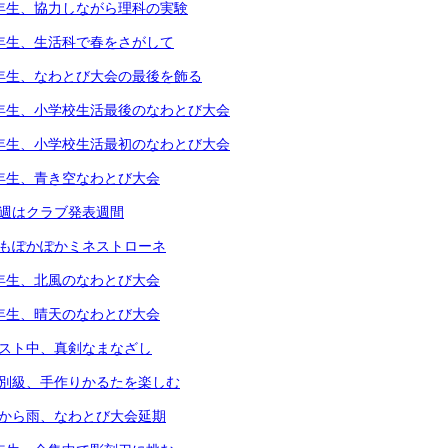
4年生、協力しながら理科の実験
1年生、生活科で春をさがして
5年生、なわとび大会の最後を飾る
6年生、小学校生活最後のなわとび大会
1年生、小学校生活最初のなわとび大会
2年生、青き空なわとび大会
今週はクラブ発表週間
体もぽかぽかミネストローネ
4年生、北風のなわとび大会
3年生、晴天のなわとび大会
テスト中、真剣なまなざし
個別級、手作りかるたを楽しむ
朝から雨、なわとび大会延期