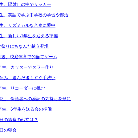
年生、陽射しの中でサッカー
年生、英語で学ぶ中学校の学習や部活
年生、リズミカルな合奏に夢中
年生、新しい1年生を迎える準備
な祭りにちなんだ献立登場
別級、校庭体育で的当てゲーム
2年生、カッターでタワー作り
中休み、遊んだ後もすぐ手洗い
3年生、リコーダーに挑む
6年生、保護者への感謝の気持ちを形に
5年生、6年生を送る会の準備
本日の給食の献立は？
本日の朝会