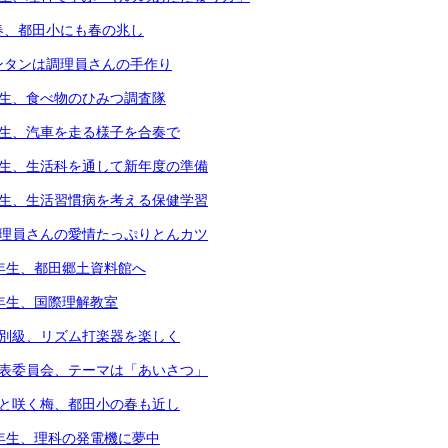
春、都田小にも春の兆し
ンタンは調理員さんの手作り
年生、食べ物のひみつ調査隊
年生、汽車を走る様子を合奏で
年生、生活科を通して新年度の準備
年生、生活習慣病を考える保健学習
調理員さんの愛情たっぷりとんカツ
3年生、都田郷土資料館へ
4年生、国際理解教室
個別級、リズム打楽器を楽しく
代表委員会、テーマは「あいさつ」
凛と咲く梅、都田小の春も近し
6年生、理科の発電機に夢中