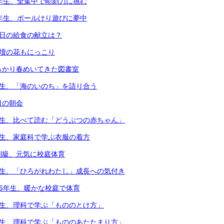
4年生、全集中で彫刻刀に挑む
1年生、ボールけり遊びに夢中
本日の給食の献立は？
花壇の花もにっこり
っかり春めいてきた図書室
年生、「海のいのち」を語り合う
日の朝会
年生、比べて読む「どうぶつの赤ちゃん」
年生、家庭科で学ぶ衣服の着方
別級、元気に校庭体育
年生、「ひろがれわたし」成長への気付き
・6年生、暖かな校庭で体育
年生、理科で学ぶ「もののとけ方」
年生、理科で学ぶ「もののあたたまり方」