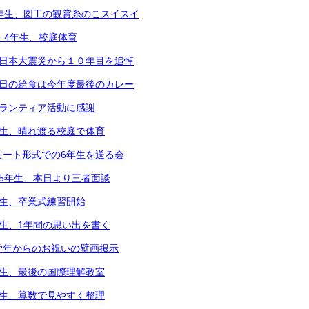
5年生、図工の観賞糸のこスイスイ
2・4年生、校庭体育
東日本大震災から１０年目を追悼
本日の給食は今年度最後のカレー
ボランティア活動に感謝
年生、晴れ渡る校庭で体育
モート形式での6年生を送る会
～5年生、本日より三者面談
年生、卒業式練習開始
年生、1年間の思い出を書く
学年からのお祝いの壁画掲示
年生、最後の国際理解教室
年生、算数で見やすく整理