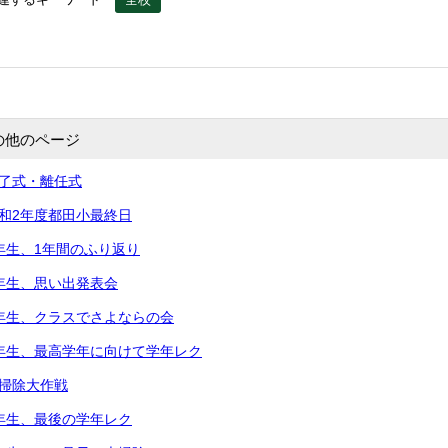
の他のページ
修了式・離任式
令和2年度都田小最終日
5年生、1年間のふり返り
2年生、思い出発表会
2年生、クラスでさよならの会
5年生、最高学年に向けて学年レク
大掃除大作戦
3年生、最後の学年レク