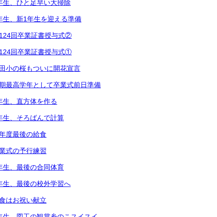
2年生、ひと足早い大掃除
1年生、新1年生を迎える準備
第124回卒業証書授与式②
第124回卒業証書授与式①
都田小の桜もついに開花宣言
次期最高学年として卒業式前日準備
5年生、直方体を作る
3年生、そろばんで計算
今年度最後の給食
卒業式の予行練習
6年生、最後の合同体育
4年生、最後の校外学習へ
給食はお祝い献立
5年生、図工の観賞糸のこスイスイ