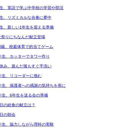
年生、英語で学ぶ中学校の学習や部活
年生、リズミカルな合奏に夢中
年生、新しい1年生を迎える準備
な祭りにちなんだ献立登場
別級、校庭体育で的当てゲーム
2年生、カッターでタワー作り
中休み、遊んだ後もすぐ手洗い
3年生、リコーダーに挑む
6年生、保護者への感謝の気持ちを形に
5年生、6年生を送る会の準備
本日の給食の献立は？
本日の朝会
4年生、協力しながら理科の実験