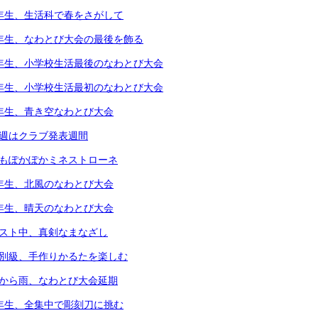
1年生、生活科で春をさがして
5年生、なわとび大会の最後を飾る
6年生、小学校生活最後のなわとび大会
1年生、小学校生活最初のなわとび大会
2年生、青き空なわとび大会
今週はクラブ発表週間
体もぽかぽかミネストローネ
4年生、北風のなわとび大会
3年生、晴天のなわとび大会
テスト中、真剣なまなざし
個別級、手作りかるたを楽しむ
朝から雨、なわとび大会延期
4年生、全集中で彫刻刀に挑む