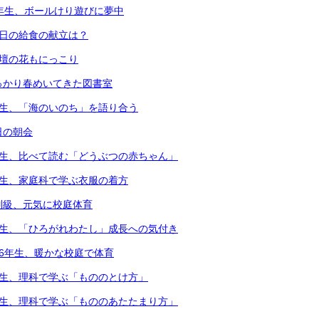
1年生、ボールけり遊びに夢中
本日の給食の献立は？
花壇の花もにっこり
っかり春めいてきた図書室
年生、「海のいのち」を語り合う
日の朝会
年生、比べて読む「どうぶつの赤ちゃん」
年生、家庭科で学ぶ衣服の着方
別級、元気に校庭体育
年生、「ひろがれわたし」成長への気付き
・6年生、暖かな校庭で体育
年生、理科で学ぶ「もののとけ方」
年生、理科で学ぶ「もののあたたまり方」