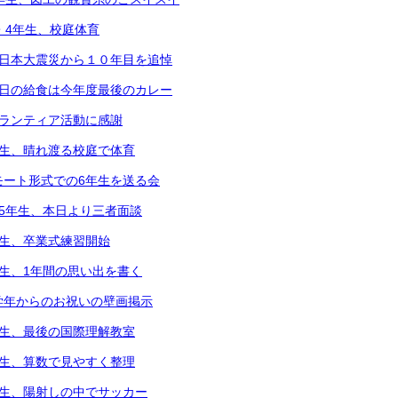
2・4年生、校庭体育
東日本大震災から１０年目を追悼
本日の給食は今年度最後のカレー
ボランティア活動に感謝
年生、晴れ渡る校庭で体育
モート形式での6年生を送る会
～5年生、本日より三者面談
年生、卒業式練習開始
年生、1年間の思い出を書く
学年からのお祝いの壁画掲示
年生、最後の国際理解教室
年生、算数で見やすく整理
年生、陽射しの中でサッカー