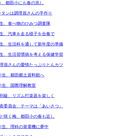
春、都田小にも春の兆し
ンタンは調理員さんの手作り
年生、食べ物のひみつ調査隊
年生、汽車を走る様子を合奏で
年生、生活科を通して新年度の準備
年生、生活習慣病を考える保健学習
調理員さんの愛情たっぷりとんカツ
3年生、都田郷土資料館へ
4年生、国際理解教室
個別級、リズム打楽器を楽しく
代表委員会、テーマは「あいさつ」
凛と咲く梅、都田小の春も近し
6年生、理科の発電機に夢中