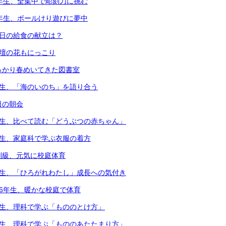
4年生、全集中で彫刻刀に挑む
1年生、ボールけり遊びに夢中
本日の給食の献立は？
花壇の花もにっこり
っかり春めいてきた図書室
年生、「海のいのち」を語り合う
日の朝会
年生、比べて読む「どうぶつの赤ちゃん」
年生、家庭科で学ぶ衣服の着方
別級、元気に校庭体育
年生、「ひろがれわたし」成長への気付き
・6年生、暖かな校庭で体育
年生、理科で学ぶ「もののとけ方」
年生、理科で学ぶ「もののあたたまり方」