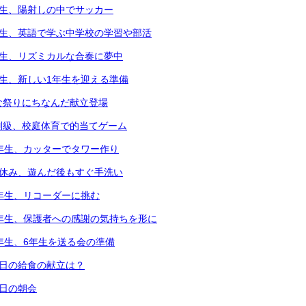
年生、陽射しの中でサッカー
年生、英語で学ぶ中学校の学習や部活
年生、リズミカルな合奏に夢中
年生、新しい1年生を迎える準備
な祭りにちなんだ献立登場
別級、校庭体育で的当てゲーム
2年生、カッターでタワー作り
中休み、遊んだ後もすぐ手洗い
3年生、リコーダーに挑む
6年生、保護者への感謝の気持ちを形に
5年生、6年生を送る会の準備
本日の給食の献立は？
本日の朝会