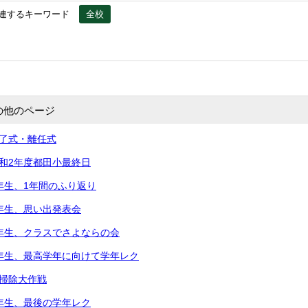
連するキーワード
全校
の他のページ
修了式・離任式
令和2年度都田小最終日
5年生、1年間のふり返り
2年生、思い出発表会
2年生、クラスでさよならの会
5年生、最高学年に向けて学年レク
大掃除大作戦
3年生、最後の学年レク