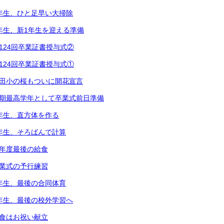
2年生、ひと足早い大掃除
1年生、新1年生を迎える準備
第124回卒業証書授与式②
第124回卒業証書授与式①
都田小の桜もついに開花宣言
次期最高学年として卒業式前日準備
5年生、直方体を作る
3年生、そろばんで計算
今年度最後の給食
卒業式の予行練習
6年生、最後の合同体育
4年生、最後の校外学習へ
給食はお祝い献立