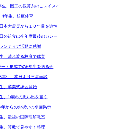
5年生、図工の観賞糸のこスイスイ
2・4年生、校庭体育
東日本大震災から１０年目を追悼
本日の給食は今年度最後のカレー
ボランティア活動に感謝
年生、晴れ渡る校庭で体育
モート形式での6年生を送る会
～5年生、本日より三者面談
年生、卒業式練習開始
年生、1年間の思い出を書く
学年からのお祝いの壁画掲示
年生、最後の国際理解教室
年生、算数で見やすく整理