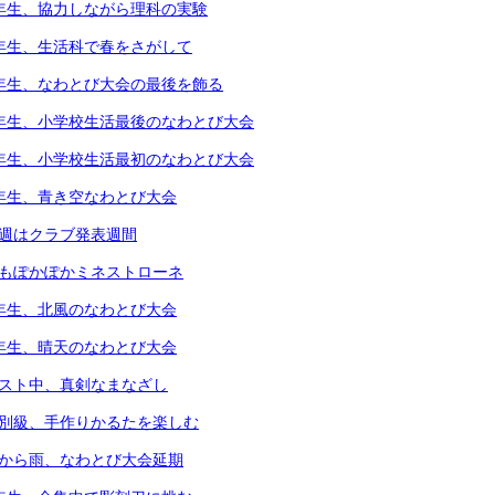
4年生、協力しながら理科の実験
1年生、生活科で春をさがして
5年生、なわとび大会の最後を飾る
6年生、小学校生活最後のなわとび大会
1年生、小学校生活最初のなわとび大会
2年生、青き空なわとび大会
今週はクラブ発表週間
体もぽかぽかミネストローネ
4年生、北風のなわとび大会
3年生、晴天のなわとび大会
テスト中、真剣なまなざし
個別級、手作りかるたを楽しむ
朝から雨、なわとび大会延期