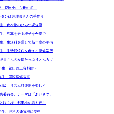
春、都田小にも春の兆し
ンタンは調理員さんの手作り
年生、食べ物のひみつ調査隊
年生、汽車を走る様子を合奏で
年生、生活科を通して新年度の準備
年生、生活習慣病を考える保健学習
調理員さんの愛情たっぷりとんカツ
3年生、都田郷土資料館へ
4年生、国際理解教室
個別級、リズム打楽器を楽しく
代表委員会、テーマは「あいさつ」
凛と咲く梅、都田小の春も近し
6年生、理科の発電機に夢中