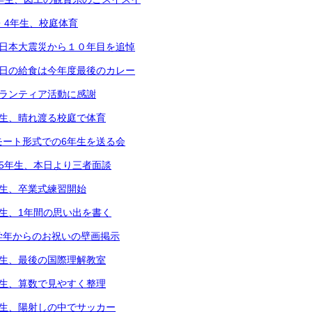
2・4年生、校庭体育
東日本大震災から１０年目を追悼
本日の給食は今年度最後のカレー
ボランティア活動に感謝
年生、晴れ渡る校庭で体育
モート形式での6年生を送る会
～5年生、本日より三者面談
年生、卒業式練習開始
年生、1年間の思い出を書く
学年からのお祝いの壁画掲示
年生、最後の国際理解教室
年生、算数で見やすく整理
年生、陽射しの中でサッカー