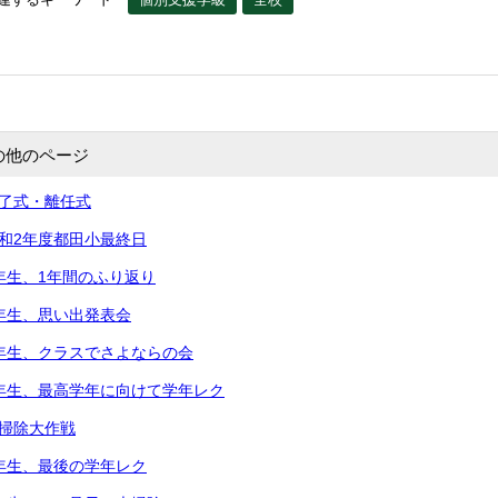
の他のページ
修了式・離任式
令和2年度都田小最終日
5年生、1年間のふり返り
2年生、思い出発表会
2年生、クラスでさよならの会
5年生、最高学年に向けて学年レク
大掃除大作戦
3年生、最後の学年レク