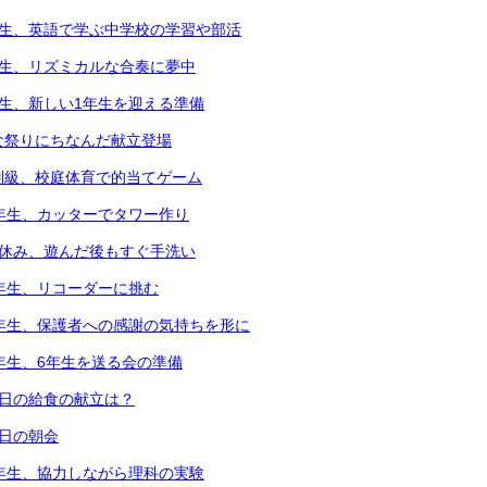
年生、英語で学ぶ中学校の学習や部活
年生、リズミカルな合奏に夢中
年生、新しい1年生を迎える準備
な祭りにちなんだ献立登場
別級、校庭体育で的当てゲーム
2年生、カッターでタワー作り
中休み、遊んだ後もすぐ手洗い
3年生、リコーダーに挑む
6年生、保護者への感謝の気持ちを形に
5年生、6年生を送る会の準備
本日の給食の献立は？
本日の朝会
4年生、協力しながら理科の実験