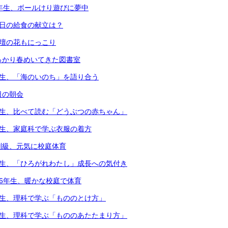
1年生、ボールけり遊びに夢中
本日の給食の献立は？
花壇の花もにっこり
っかり春めいてきた図書室
年生、「海のいのち」を語り合う
日の朝会
年生、比べて読む「どうぶつの赤ちゃん」
年生、家庭科で学ぶ衣服の着方
別級、元気に校庭体育
年生、「ひろがれわたし」成長への気付き
・6年生、暖かな校庭で体育
年生、理科で学ぶ「もののとけ方」
年生、理科で学ぶ「もののあたたまり方」