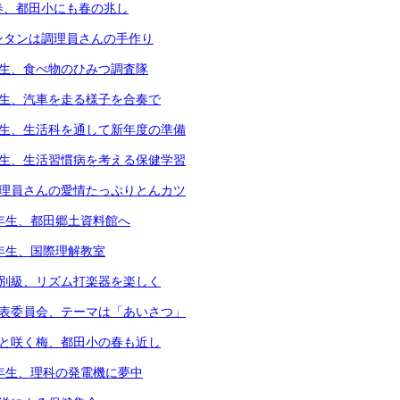
春、都田小にも春の兆し
ンタンは調理員さんの手作り
年生、食べ物のひみつ調査隊
年生、汽車を走る様子を合奏で
年生、生活科を通して新年度の準備
年生、生活習慣病を考える保健学習
調理員さんの愛情たっぷりとんカツ
3年生、都田郷土資料館へ
4年生、国際理解教室
個別級、リズム打楽器を楽しく
代表委員会、テーマは「あいさつ」
凛と咲く梅、都田小の春も近し
6年生、理科の発電機に夢中