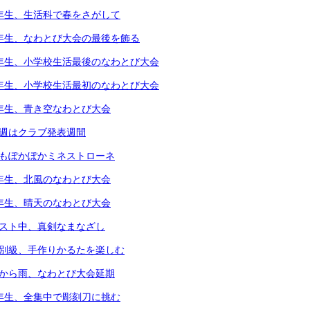
1年生、生活科で春をさがして
5年生、なわとび大会の最後を飾る
6年生、小学校生活最後のなわとび大会
1年生、小学校生活最初のなわとび大会
2年生、青き空なわとび大会
今週はクラブ発表週間
体もぽかぽかミネストローネ
4年生、北風のなわとび大会
3年生、晴天のなわとび大会
テスト中、真剣なまなざし
個別級、手作りかるたを楽しむ
朝から雨、なわとび大会延期
4年生、全集中で彫刻刀に挑む