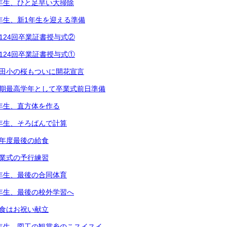
2年生、ひと足早い大掃除
1年生、新1年生を迎える準備
第124回卒業証書授与式②
第124回卒業証書授与式①
都田小の桜もついに開花宣言
次期最高学年として卒業式前日準備
5年生、直方体を作る
3年生、そろばんで計算
今年度最後の給食
卒業式の予行練習
6年生、最後の合同体育
4年生、最後の校外学習へ
給食はお祝い献立
5年生、図工の観賞糸のこスイスイ