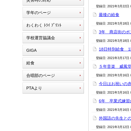
災害時の対応
登録日:
2021年3月22日
学年のページ
最後の給食
登録日:
2021年3月18日
わくわく ﾄﾗｲ ﾌﾟﾘﾝﾄ
3年 商店街のポ
学校運営協議会
登録日:
2021年3月18日
18日特別給食 
GIGA
登録日:
2021年3月17日
給食
５年音楽 威風
合唱部のページ
登録日:
2021年3月16日
今日はお祝いの
PTAより
登録日:
2021年3月16日
6年 卒業式練習
登録日:
2021年3月16日
外国語の先生と
登録日:
2021年3月12日