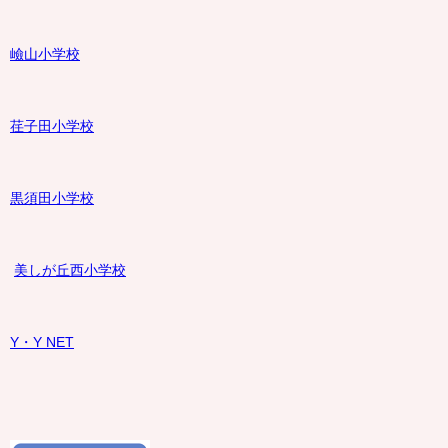
嶮山
小学校
荏子田小学校
黒須田小学校
美しが丘西小学校
Y・Y NET