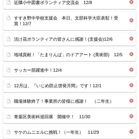
近隣小中図書ボランティア交流会 12/8
すすき野中学校支援会 本日、文部科学大臣表彰！受
賞！12/7
活け花ボランティアの皆さんに感謝！(支援会)12/6
地域貢献！「たまりんば」のドアアート (美術部) 12/5
サッカー部躍進中！12/4
12月は、『いじめ防止啓発月間』です！12/1
職場体験終了！事業所の皆様に感謝！ （二年生）
青葉区美術科巡回展 開催中！ 11/30
サケのムニエルに挑戦！（一年生） 11/29