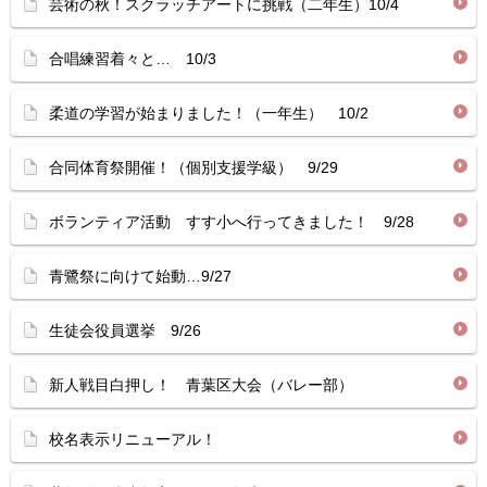
芸術の秋！スクラッチアートに挑戦（二年生）10/4
合唱練習着々と… 10/3
柔道の学習が始まりました！（一年生） 10/2
合同体育祭開催！（個別支援学級） 9/29
ボランティア活動 すす小へ行ってきました！ 9/28
青鷺祭に向けて始動…9/27
生徒会役員選挙 9/26
新人戦目白押し！ 青葉区大会（バレー部）
校名表示リニューアル！