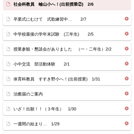
社会科教員 嶮山小へ！(出前授業②) 2/6
卒業式にむけて 式歌練習中… 2/7
中学校最後の学年末試験 (三年生) 2/5
授業参観・懇談会がありました （一・二年生）2/2
小中交流 部活動体験 2/1
体育科教員 すすき野小へ！(出前授業) 1/31
治癒届のご案内
いざ！出願！！（３年生） 1/30
一週間の始まり… 1/29