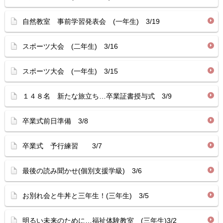
自然教室 事前学習発表会 (一年生) 3/19
スポーツ大会 (二年生) 3/16
スポーツ大会 (一年生) 3/15
１４８名 新たな旅立ち…卒業証書授与式 3/9
卒業式前日準備 3/8
卒業式 予行練習 3/7
最後の読み聞かせ(個別支援学級) 3/6
お別れ会と牛丼と三年生！(三年生) 3/5
明るい未来のために…福祉体験教室 (三年生)3/2