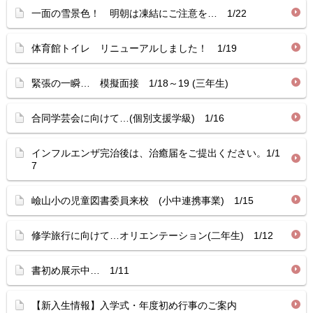
一面の雪景色！ 明朝は凍結にご注意を… 1/22
体育館トイレ リニューアルしました！ 1/19
緊張の一瞬… 模擬面接 1/18～19 (三年生)
合同学芸会に向けて…(個別支援学級) 1/16
インフルエンザ完治後は、治癒届をご提出ください。1/1
7
嶮山小の児童図書委員来校 (小中連携事業) 1/15
修学旅行に向けて…オリエンテーション(二年生) 1/12
書初め展示中… 1/11
【新入生情報】入学式・年度初め行事のご案内