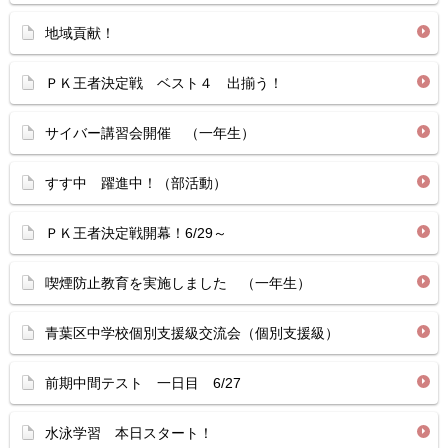
地域貢献！
ＰＫ王者決定戦 ベスト４ 出揃う！
サイバー講習会開催 （一年生）
すす中 躍進中！（部活動）
ＰＫ王者決定戦開幕！6/29～
喫煙防止教育を実施しました （一年生）
青葉区中学校個別支援級交流会（個別支援級）
前期中間テスト 一日目 6/27
水泳学習 本日スタート！