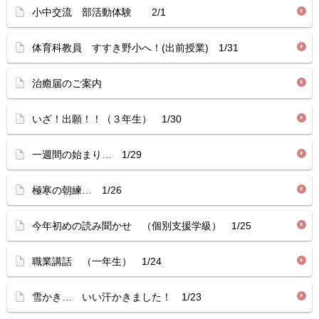
小中交流 部活動体験 2/1
体育科教員 すすき野小へ！(出前授業) 1/31
治癒届のご案内
いざ！出願！！（３年生） 1/30
一週間の始まり… 1/29
極寒の朝練… 1/26
今年初めの読み聞かせ （個別支援学級） 1/25
職業講話 （一年生） 1/24
雪かき… いい汗かきました！ 1/23