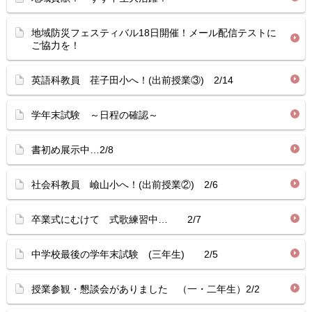
地域防災フェスティバル18日開催！メール配信テストに
ご協力を！
英語科教員 荏子田小へ！(出前授業③) 2/14
学年末試験 ～日程の確認～
書初め展示中…2/8
社会科教員 嶮山小へ！(出前授業②) 2/6
卒業式にむけて 式歌練習中… 2/7
中学校最後の学年末試験 (三年生) 2/5
授業参観・懇談会がありました （一・二年生）2/2