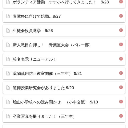
ボランティア活動 すす小へ行ってきました！ 9/28
青鷺祭に向けて始動…9/27
生徒会役員選挙 9/26
新人戦目白押し！ 青葉区大会（バレー部）
校名表示リニューアル！
薬物乱用防止教室開催（三年生） 9/21
道徳授業研究会がありました 9/20
嶮山小学校への読み聞かせ （小中交流） 9/19
卒業写真を撮りました！（三年生）