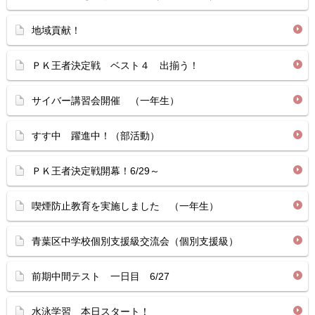
地域貢献！
ＰＫ王者決定戦 ベスト４ 出揃う！
サイバー講習会開催 （一年生）
すす中 躍進中！（部活動）
ＰＫ王者決定戦開幕！6/29～
喫煙防止教育を実施しました （一年生）
青葉区中学校個別支援級交流会（個別支援級）
前期中間テスト 一日目 6/27
水泳学習 本日スタート！