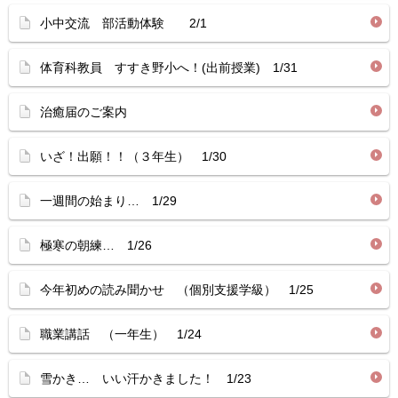
小中交流 部活動体験 2/1
体育科教員 すすき野小へ！(出前授業) 1/31
治癒届のご案内
いざ！出願！！（３年生） 1/30
一週間の始まり… 1/29
極寒の朝練… 1/26
今年初めの読み聞かせ （個別支援学級） 1/25
職業講話 （一年生） 1/24
雪かき… いい汗かきました！ 1/23