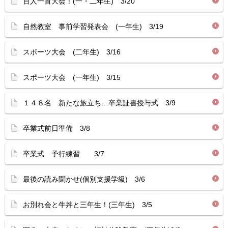
百人一首大会！(一・二年生) 3/20
自然教室 事前学習発表会 (一年生) 3/19
スポーツ大会 (二年生) 3/16
スポーツ大会 (一年生) 3/15
１４８名 新たな旅立ち…卒業証書授与式 3/9
卒業式前日準備 3/8
卒業式 予行練習 3/7
最後の読み聞かせ(個別支援学級) 3/6
お別れ会と牛丼と三年生！(三年生) 3/5