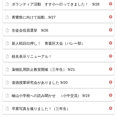
ボランティア活動 すす小へ行ってきました！ 9/28
青鷺祭に向けて始動…9/27
生徒会役員選挙 9/26
新人戦目白押し！ 青葉区大会（バレー部）
校名表示リニューアル！
薬物乱用防止教室開催（三年生） 9/21
道徳授業研究会がありました 9/20
嶮山小学校への読み聞かせ （小中交流） 9/19
卒業写真を撮りました！（三年生）