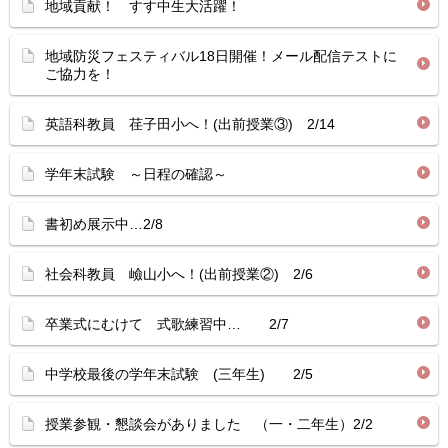
地域貢献！ すす中生大活躍！
地域防災フェスティバル18日開催！メール配信テストに
ご協力を！
英語科教員 荏子田小へ！(出前授業③) 2/14
学年末試験 ～日程の確認～
書初め展示中…2/8
社会科教員 嶮山小へ！(出前授業②) 2/6
卒業式にむけて 式歌練習中… 2/7
中学校最後の学年末試験 (三年生) 2/5
授業参観・懇談会がありました （一・二年生）2/2