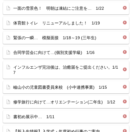
一面の雪景色！ 明朝は凍結にご注意を… 1/22
体育館トイレ リニューアルしました！ 1/19
緊張の一瞬… 模擬面接 1/18～19 (三年生)
合同学芸会に向けて…(個別支援学級) 1/16
インフルエンザ完治後は、治癒届をご提出ください。1/1
7
嶮山小の児童図書委員来校 (小中連携事業) 1/15
修学旅行に向けて…オリエンテーション(二年生) 1/12
書初め展示中… 1/11
【新入生情報】入学式・年度初め行事のご案内