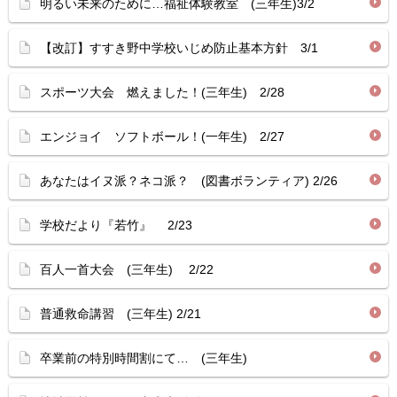
明るい未来のために…福祉体験教室 (三年生)3/2
【改訂】すすき野中学校いじめ防止基本方針 3/1
スポーツ大会 燃えました！(三年生) 2/28
エンジョイ ソフトボール！(一年生) 2/27
あなたはイヌ派？ネコ派？ (図書ボランティア) 2/26
学校だより『若竹』 2/23
百人一首大会 (三年生) 2/22
普通救命講習 (三年生) 2/21
卒業前の特別時間割にて… (三年生)