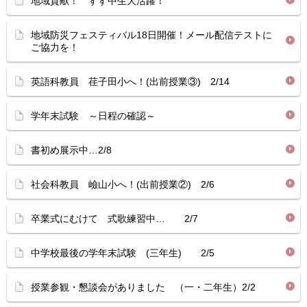
地域貢献！ すす中生大活躍！
地域防災フェスティバル18日開催！メール配信テストに
ご協力を！
英語科教員 荏子田小へ！(出前授業③) 2/14
学年末試験 ～日程の確認～
書初め展示中…2/8
社会科教員 嶮山小へ！(出前授業②) 2/6
卒業式にむけて 式歌練習中… 2/7
中学校最後の学年末試験 (三年生) 2/5
授業参観・懇談会がありました （一・二年生）2/2