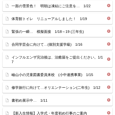
一面の雪景色！ 明朝は凍結にご注意を… 1/22
体育館トイレ リニューアルしました！ 1/19
緊張の一瞬… 模擬面接 1/18～19 (三年生)
合同学芸会に向けて…(個別支援学級) 1/16
インフルエンザ完治後は、治癒届をご提出ください。1/1
7
嶮山小の児童図書委員来校 (小中連携事業) 1/15
修学旅行に向けて…オリエンテーション(二年生) 1/12
書初め展示中… 1/11
【新入生情報】入学式・年度初め行事のご案内