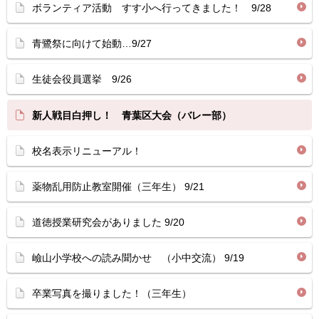
ボランティア活動 すす小へ行ってきました！ 9/28
青鷺祭に向けて始動…9/27
生徒会役員選挙 9/26
新人戦目白押し！ 青葉区大会（バレー部）
校名表示リニューアル！
薬物乱用防止教室開催（三年生） 9/21
道徳授業研究会がありました 9/20
嶮山小学校への読み聞かせ （小中交流） 9/19
卒業写真を撮りました！（三年生）