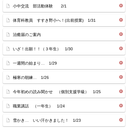
小中交流 部活動体験 2/1
体育科教員 すすき野小へ！(出前授業) 1/31
治癒届のご案内
いざ！出願！！（３年生） 1/30
一週間の始まり… 1/29
極寒の朝練… 1/26
今年初めの読み聞かせ （個別支援学級） 1/25
職業講話 （一年生） 1/24
雪かき… いい汗かきました！ 1/23