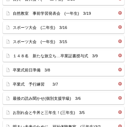
自然教室 事前学習発表会 (一年生) 3/19
スポーツ大会 (二年生) 3/16
スポーツ大会 (一年生) 3/15
１４８名 新たな旅立ち…卒業証書授与式 3/9
卒業式前日準備 3/8
卒業式 予行練習 3/7
最後の読み聞かせ(個別支援学級) 3/6
お別れ会と牛丼と三年生！(三年生) 3/5
明るい未来のために…福祉体験教室 (三年生)3/2