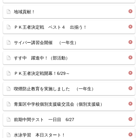
地域貢献！
ＰＫ王者決定戦 ベスト４ 出揃う！
サイバー講習会開催 （一年生）
すす中 躍進中！（部活動）
ＰＫ王者決定戦開幕！6/29～
喫煙防止教育を実施しました （一年生）
青葉区中学校個別支援級交流会（個別支援級）
前期中間テスト 一日目 6/27
水泳学習 本日スタート！