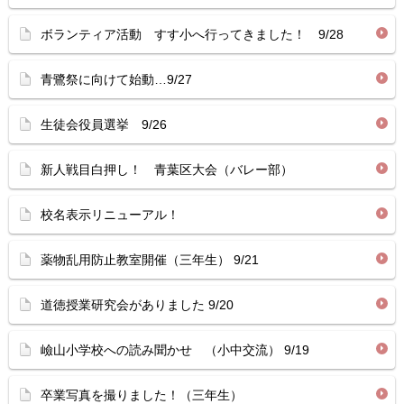
ボランティア活動 すす小へ行ってきました！ 9/28
青鷺祭に向けて始動…9/27
生徒会役員選挙 9/26
新人戦目白押し！ 青葉区大会（バレー部）
校名表示リニューアル！
薬物乱用防止教室開催（三年生） 9/21
道徳授業研究会がありました 9/20
嶮山小学校への読み聞かせ （小中交流） 9/19
卒業写真を撮りました！（三年生）