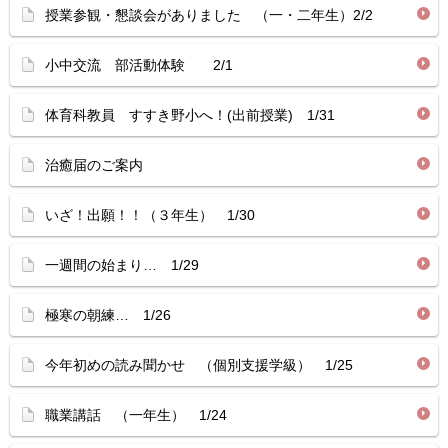
授業参観・懇談会がありました （一・二年生）2/2
小中交流 部活動体験 2/1
体育科教員 すすき野小へ！(出前授業) 1/31
治癒届のご案内
いざ！出願！！（３年生） 1/30
一週間の始まり… 1/29
極寒の朝練… 1/26
今年初めの読み聞かせ （個別支援学級） 1/25
職業講話 （一年生） 1/24