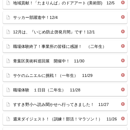
地域貢献！「たまりんば」のドアアート (美術部) 12/5
サッカー部躍進中！12/4
12月は、『いじめ防止啓発月間』です！12/1
職場体験終了！事業所の皆様に感謝！ （二年生）
青葉区美術科巡回展 開催中！ 11/30
サケのムニエルに挑戦！（一年生） 11/29
職場体験 １日目（二年生） 11/28
すすき野小へ読み聞かせへ行ってきました！ 11/27
週末ダイジェスト！（訓練！部活！マラソン！） 11/26