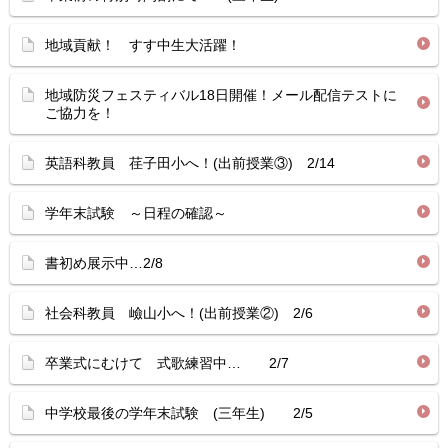
地域貢献！ すす中生大活躍！
地域防災フェスティバル18日開催！メール配信テストに
ご協力を！
英語科教員 荏子田小へ！(出前授業③) 2/14
学年末試験 ～日程の確認～
書初め展示中…2/8
社会科教員 嶮山小へ！(出前授業②) 2/6
卒業式にむけて 式歌練習中… 2/7
中学校最後の学年末試験 (三年生) 2/5