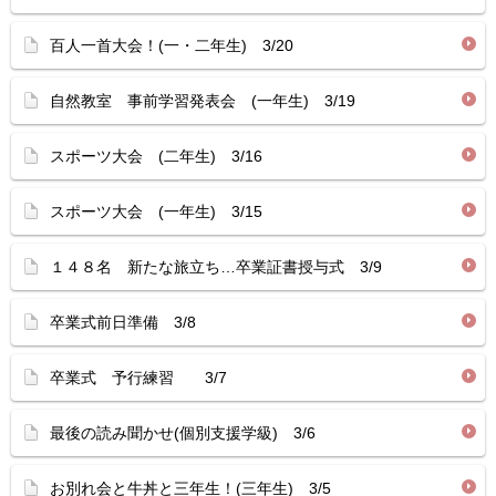
百人一首大会！(一・二年生) 3/20
自然教室 事前学習発表会 (一年生) 3/19
スポーツ大会 (二年生) 3/16
スポーツ大会 (一年生) 3/15
１４８名 新たな旅立ち…卒業証書授与式 3/9
卒業式前日準備 3/8
卒業式 予行練習 3/7
最後の読み聞かせ(個別支援学級) 3/6
お別れ会と牛丼と三年生！(三年生) 3/5