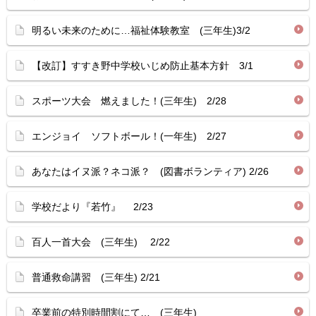
明るい未来のために…福祉体験教室 (三年生)3/2
【改訂】すすき野中学校いじめ防止基本方針 3/1
スポーツ大会 燃えました！(三年生) 2/28
エンジョイ ソフトボール！(一年生) 2/27
あなたはイヌ派？ネコ派？ (図書ボランティア) 2/26
学校だより『若竹』 2/23
百人一首大会 (三年生) 2/22
普通救命講習 (三年生) 2/21
卒業前の特別時間割にて… (三年生)