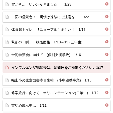
雪かき… いい汗かきました！ 1/23
一面の雪景色！ 明朝は凍結にご注意を… 1/22
体育館トイレ リニューアルしました！ 1/19
緊張の一瞬… 模擬面接 1/18～19 (三年生)
合同学芸会に向けて…(個別支援学級) 1/16
インフルエンザ完治後は、治癒届をご提出ください。1/17
嶮山小の児童図書委員来校 (小中連携事業) 1/15
修学旅行に向けて…オリエンテーション(二年生) 1/12
書初め展示中… 1/11