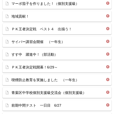
マーボ茄子を作りました！（個別支援級）
地域貢献！
ＰＫ王者決定戦 ベスト４ 出揃う！
サイバー講習会開催 （一年生）
すす中 躍進中！（部活動）
ＰＫ王者決定戦開幕！6/29～
喫煙防止教育を実施しました （一年生）
青葉区中学校個別支援級交流会（個別支援級）
前期中間テスト 一日目 6/27