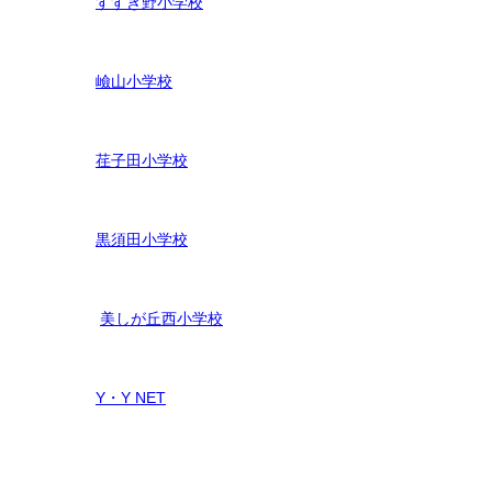
すすき野小学校
嶮山
小学校
荏子田小学校
黒須田小学校
美しが丘西小学校
Y・Y NET