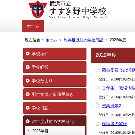
ホーム
現在位置：
ホーム
昨年度以前の学校日記
2022年度
学校紹介
2022年度
学校経営
図書委員会の活
登録日:
2016年10月24日
学校だより
２年生 職場体
配付文書と事務手続き
登録日:
2016年10月24日
授業風景2
学校日記
登録日:
2016年10月24日
昨年度以前の学校日記
保護者の皆様
2025年度
登録日:
2016年10月24日