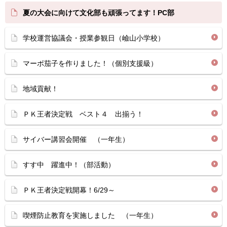
夏の大会に向けて文化部も頑張ってます！PC部
学校運営協議会・授業参観日（嶮山小学校）
マーボ茄子を作りました！（個別支援級）
地域貢献！
ＰＫ王者決定戦 ベスト４ 出揃う！
サイバー講習会開催 （一年生）
すす中 躍進中！（部活動）
ＰＫ王者決定戦開幕！6/29～
喫煙防止教育を実施しました （一年生）