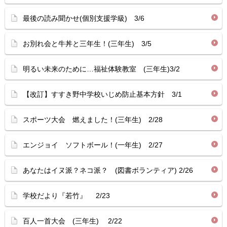
最後の読み聞かせ(個別支援学級) 3/6
お別れ会と牛丼と三年生！(三年生) 3/5
明るい未来のために…福祉体験教室 (三年生)3/2
【改訂】すすき野中学校いじめ防止基本方針 3/1
スポーツ大会 燃えました！(三年生) 2/28
エンジョイ ソフトボール！(一年生) 2/27
あなたはイヌ派？ネコ派？ (図書ボランティア) 2/26
学校だより『若竹』 2/23
百人一首大会 (三年生) 2/22