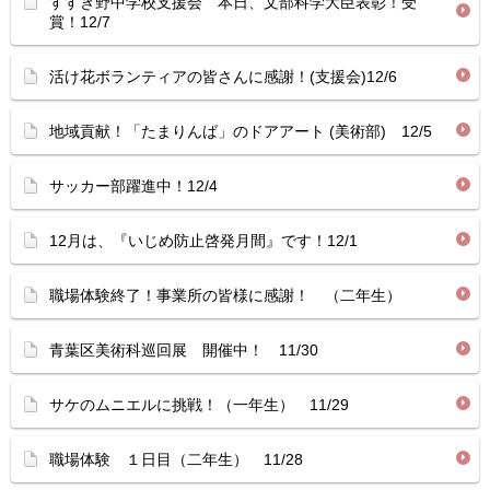
すすき野中学校支援会 本日、文部科学大臣表彰！受
賞！12/7
活け花ボランティアの皆さんに感謝！(支援会)12/6
地域貢献！「たまりんば」のドアアート (美術部) 12/5
サッカー部躍進中！12/4
12月は、『いじめ防止啓発月間』です！12/1
職場体験終了！事業所の皆様に感謝！ （二年生）
青葉区美術科巡回展 開催中！ 11/30
サケのムニエルに挑戦！（一年生） 11/29
職場体験 １日目（二年生） 11/28