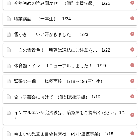
今年初めの読み聞かせ （個別支援学級） 1/25
職業講話 （一年生） 1/24
雪かき… いい汗かきました！ 1/23
一面の雪景色！ 明朝は凍結にご注意を… 1/22
体育館トイレ リニューアルしました！ 1/19
緊張の一瞬… 模擬面接 1/18～19 (三年生)
合同学芸会に向けて…(個別支援学級) 1/16
インフルエンザ完治後は、治癒届をご提出ください。1/1
7
嶮山小の児童図書委員来校 (小中連携事業) 1/15