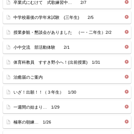
卒業式にむけて 式歌練習中… 2/7
中学校最後の学年末試験 (三年生) 2/5
授業参観・懇談会がありました （一・二年生）2/2
小中交流 部活動体験 2/1
体育科教員 すすき野小へ！(出前授業) 1/31
治癒届のご案内
いざ！出願！！（３年生） 1/30
一週間の始まり… 1/29
極寒の朝練… 1/26