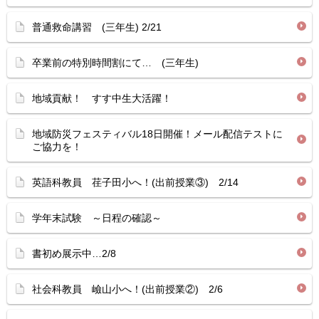
普通救命講習 (三年生) 2/21
卒業前の特別時間割にて… (三年生)
地域貢献！ すす中生大活躍！
地域防災フェスティバル18日開催！メール配信テストに
ご協力を！
英語科教員 荏子田小へ！(出前授業③) 2/14
学年末試験 ～日程の確認～
書初め展示中…2/8
社会科教員 嶮山小へ！(出前授業②) 2/6