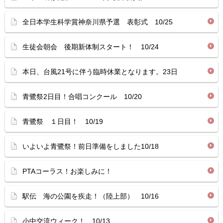
全日本学生科学賞神奈川県予選 表彰式 10/25
生徒会朝会 後期新体制スタート！ 10/24
本日、台風21号に伴う臨時休業となります。23日
青鷺祭2日目！合唱コンクール 10/20
青鷺祭 １日目！ 10/19
いよいよ青鷺祭！前日準備をしました10/18
PTAコーラス！お楽しみに！
駅伝 海の公園を疾走！（陸上部） 10/16
小中交流ウィーク！ 10/13