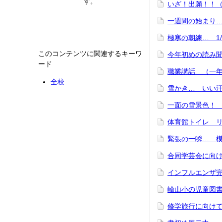
す。
いざ！出願！！（
一週間の始まり… 
極寒の朝練… 1/
このコンテンツに関連するキーワ
今年初めの読み聞
ード
職業講話 （一年生
全校
雪かき… いい汗
一面の雪景色！ 
体育館トイレ リ
緊張の一瞬… 模擬
合同学芸会に向けて
インフルエンザ完
嶮山小の児童図書
修学旅行に向けて