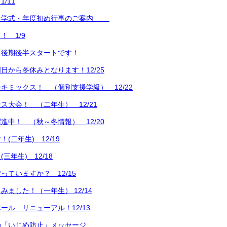
/11
入学式・年度初め行事のご案内
！ 1/9
よ後期後半スタートです！
日から冬休みとなります！12/25
キミックス！ （個別支援学級） 12/22
ス大会！ （二年生） 12/21
進中！ （秋～冬情報） 12/20
(二年生) 12/19
三年生) 12/18
っていますか？ 12/15
ました！（一年生） 12/14
ール リニューアル！12/13
の「いじめ防止」メッセージ