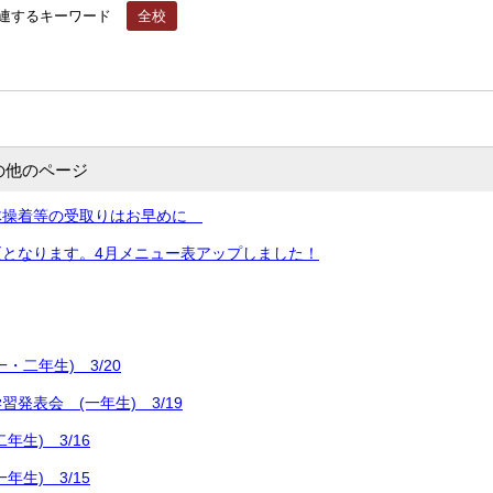
連するキーワード
全校
の他のページ
体操着等の受取りはお早めに
更となります。4月メニュー表アップしました！
・二年生) 3/20
発表会 (一年生) 3/19
年生) 3/16
年生) 3/15