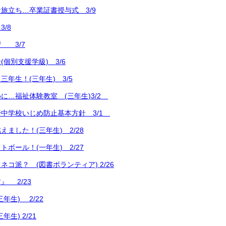
旅立ち…卒業証書授与式 3/9
/8
 3/7
個別支援学級) 3/6
年生！(三年生) 3/5
に…福祉体験教室 (三年生)3/2
中学校いじめ防止基本方針 3/1
ました！(三年生) 2/28
ボール！(一年生) 2/27
コ派？ (図書ボランティア) 2/26
』 2/23
年生) 2/22
生) 2/21