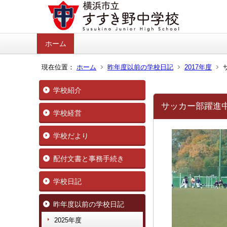
ホーム
現在位置：
ホーム
昨年度以前の学校日記
2017年度
学校紹介
サッカー部躍進中！
学校経営
学校だより
配付文書と事務手続き
学校日記
昨年度以前の学校日記
2025年度