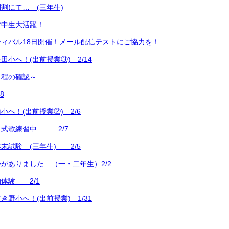
割にて… (三年生)
す中生大活躍！
ィバル18日開催！メール配信テストにご協力を！
小へ！(出前授業③) 2/14
日程の確認～
8
へ！(出前授業②) 2/6
式歌練習中… 2/7
末試験 (三年生) 2/5
がありました （一・二年生）2/2
体験 2/1
野小へ！(出前授業) 1/31