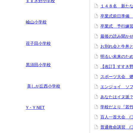
すすき野小学校
１４８名 新たな
卒業式前日準備 3
嶮山
小学校
卒業式 予行練習
最後の読み聞かせ(
荏子田小学校
お別れ会と牛丼と三
明るい未来のため
黒須田小学校
【改訂】すすき野
スポーツ大会 燃え
美しが丘西小学校
エンジョイ ソフト
あなたはイヌ派？ネ
学校だより『若竹
Y・Y NET
百人一首大会 (三
普通救命講習 (三年