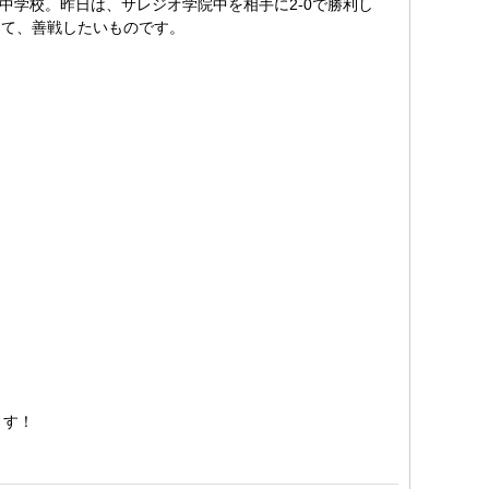
中学校。昨日は、サレジオ学院中を相手に2-0で勝利し
して、善戦したいものです。
ります！