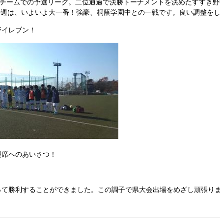
5チームでの予選リーグ。二位通過で決勝トーナメントを決めたすすき野
来週は、いよいよ大一番！強豪、桐蔭学園中との一戦です。良い調整を
野イレブン！
援席へのあいさつ！
って勝利することができました。この調子で県大会出場をめざし頑張