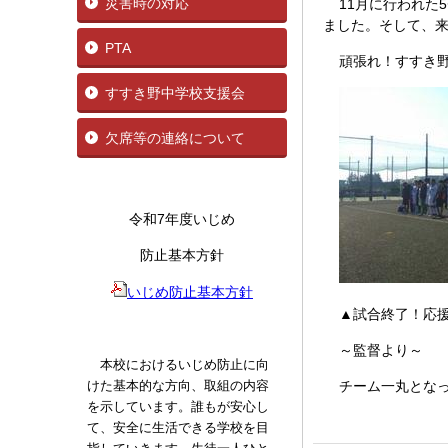
災害時の対応
11月に行われた
ました。そして、
PTA
頑張れ！すすき
すすき野中学校支援会
欠席等の連絡について
令和7年度いじめ
防止基本方針
いじめ防止基本方針
▲試合終了！応
～監督より～
本校におけるいじめ防止に向
けた基本的な方向、取組の内容
チーム一丸とな
を示しています。誰もが安心し
て、安全に生活できる学校を目