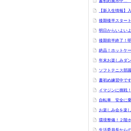
書初め展示中… 1
【新入生情報】
後期後半スタート
明日からいよい
後期前半終了！明
絶品！ホットケー
年末お楽しみダン
ソフトテニス部躍
書初め練習中です！
イマジンに挑戦！(
自転車 安全に乗
お楽しみ会を楽しみ
環境整備！２階ホ
生活委員長から