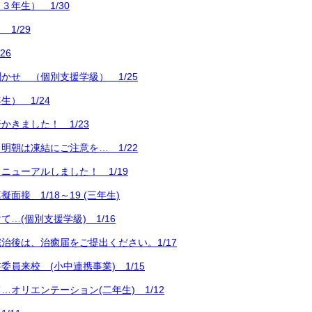
３年生） 1/30
1/29
26
かせ （個別支援学級） 1/25
） 1/24
かきました！ 1/23
明朝は凍結にご注意を… 1/22
ニューアルしました！ 1/19
面接 1/18～19 (三年生)
…(個別支援学級) 1/16
治後は、治癒届をご提出ください。1/17
委員来校 (小中連携事業) 1/15
…オリエンテーション(二年生) 1/12