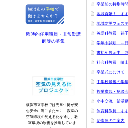
卒業前の特別時間
地域貢献！ す
地域防災フェステ
英語科教員 荏子田
臨時的任用職員・非常勤講
師等の募集
学年末試験 ～
書初め展示中…2/
社会科教員 嶮山小
卒業式にむけて 
中学校最後の学年
授業参観・懇談会
小中交流 部活動
横浜市立学校では児童生徒が安
心安全に過ごすために、教室の
体育科教員 すすき
空気環境の見える化を通し、教
治癒届のご案内
室環境の改善を推進していま