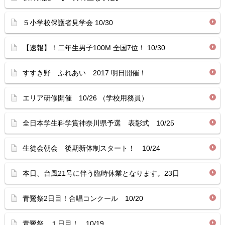
５小学校保護者見学会 10/30
【速報】！二年生男子100M 全国7位！ 10/30
すすき野 ふれあい 2017 明日開催！
エリア研修開催 10/26 （学校用務員）
全日本学生科学賞神奈川県予選 表彰式 10/25
生徒会朝会 後期新体制スタート！ 10/24
本日、台風21号に伴う臨時休業となります。23日
青鷺祭2日目！合唱コンクール 10/20
青鷺祭 １日目！ 10/19