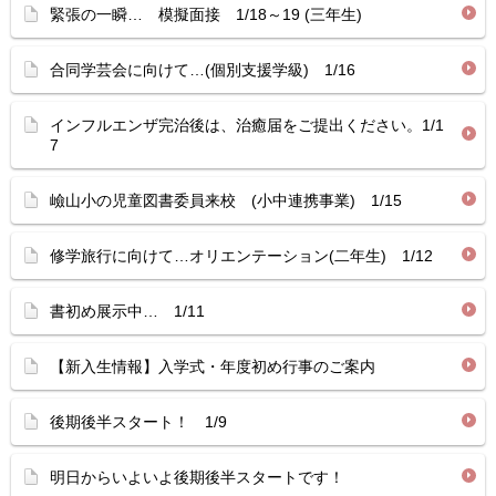
緊張の一瞬… 模擬面接 1/18～19 (三年生)
合同学芸会に向けて…(個別支援学級) 1/16
インフルエンザ完治後は、治癒届をご提出ください。1/1
7
嶮山小の児童図書委員来校 (小中連携事業) 1/15
修学旅行に向けて…オリエンテーション(二年生) 1/12
書初め展示中… 1/11
【新入生情報】入学式・年度初め行事のご案内
後期後半スタート！ 1/9
明日からいよいよ後期後半スタートです！