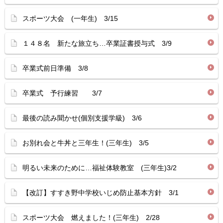
スポーツ大会 (一年生) 3/15
１４８名 新たな旅立ち…卒業証書授与式 3/9
卒業式前日準備 3/8
卒業式 予行練習 3/7
最後の読み聞かせ(個別支援学級) 3/6
お別れ会と牛丼と三年生！(三年生) 3/5
明るい未来のために…福祉体験教室 (三年生)3/2
【改訂】すすき野中学校いじめ防止基本方針 3/1
スポーツ大会 燃えました！(三年生) 2/28