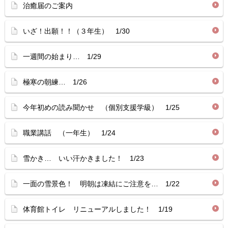
治癒届のご案内
いざ！出願！！（３年生） 1/30
一週間の始まり… 1/29
極寒の朝練… 1/26
今年初めの読み聞かせ （個別支援学級） 1/25
職業講話 （一年生） 1/24
雪かき… いい汗かきました！ 1/23
一面の雪景色！ 明朝は凍結にご注意を… 1/22
体育館トイレ リニューアルしました！ 1/19