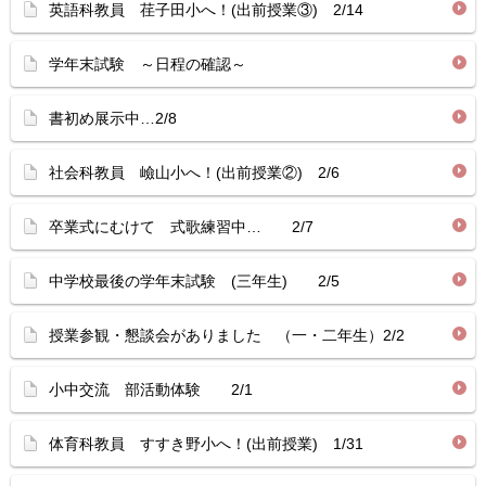
英語科教員 荏子田小へ！(出前授業③) 2/14
学年末試験 ～日程の確認～
書初め展示中…2/8
社会科教員 嶮山小へ！(出前授業②) 2/6
卒業式にむけて 式歌練習中… 2/7
中学校最後の学年末試験 (三年生) 2/5
授業参観・懇談会がありました （一・二年生）2/2
小中交流 部活動体験 2/1
体育科教員 すすき野小へ！(出前授業) 1/31