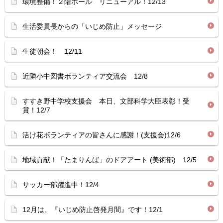
環境整備！２階ホール リニューアル！12/13
生活委員長からの「いじめ防止」メッセージ
生徒朝会！ 12/11
近隣小中図書ボランティア交流会 12/8
すすき野中学校支援会 本日、文部科学大臣表彰！受
賞！12/7
活け花ボランティアの皆さんに感謝！(支援会)12/6
地域貢献！「たまりんば」のドアアート (美術部) 12/5
サッカー部躍進中！12/4
12月は、『いじめ防止啓発月間』です！12/1