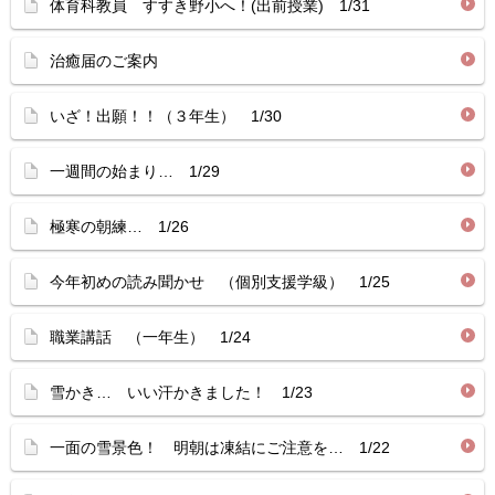
体育科教員 すすき野小へ！(出前授業) 1/31
治癒届のご案内
いざ！出願！！（３年生） 1/30
一週間の始まり… 1/29
極寒の朝練… 1/26
今年初めの読み聞かせ （個別支援学級） 1/25
職業講話 （一年生） 1/24
雪かき… いい汗かきました！ 1/23
一面の雪景色！ 明朝は凍結にご注意を… 1/22