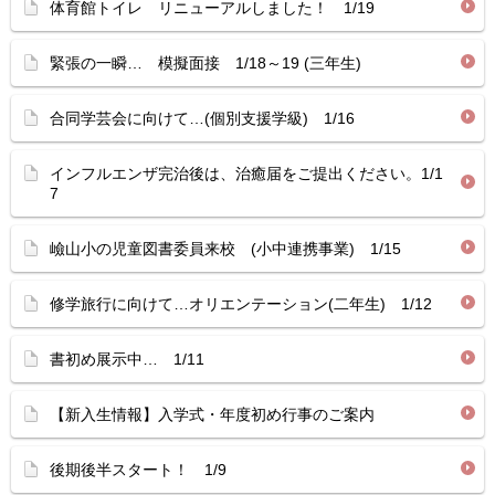
体育館トイレ リニューアルしました！ 1/19
緊張の一瞬… 模擬面接 1/18～19 (三年生)
合同学芸会に向けて…(個別支援学級) 1/16
インフルエンザ完治後は、治癒届をご提出ください。1/1
7
嶮山小の児童図書委員来校 (小中連携事業) 1/15
修学旅行に向けて…オリエンテーション(二年生) 1/12
書初め展示中… 1/11
【新入生情報】入学式・年度初め行事のご案内
後期後半スタート！ 1/9