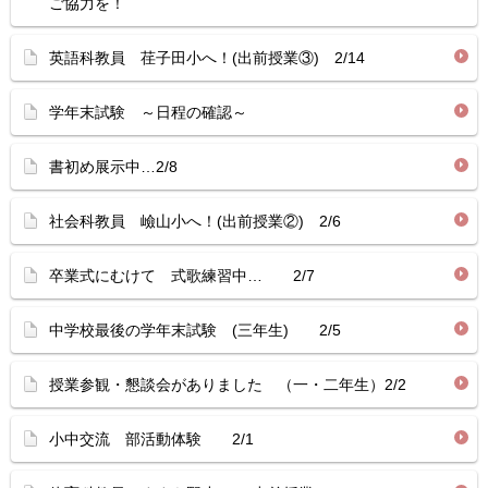
ご協力を！
英語科教員 荏子田小へ！(出前授業③) 2/14
学年末試験 ～日程の確認～
書初め展示中…2/8
社会科教員 嶮山小へ！(出前授業②) 2/6
卒業式にむけて 式歌練習中… 2/7
中学校最後の学年末試験 (三年生) 2/5
授業参観・懇談会がありました （一・二年生）2/2
小中交流 部活動体験 2/1