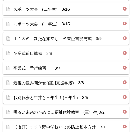
スポーツ大会 (二年生) 3/16
スポーツ大会 (一年生) 3/15
１４８名 新たな旅立ち…卒業証書授与式 3/9
卒業式前日準備 3/8
卒業式 予行練習 3/7
最後の読み聞かせ(個別支援学級) 3/6
お別れ会と牛丼と三年生！(三年生) 3/5
明るい未来のために…福祉体験教室 (三年生)3/2
【改訂】すすき野中学校いじめ防止基本方針 3/1