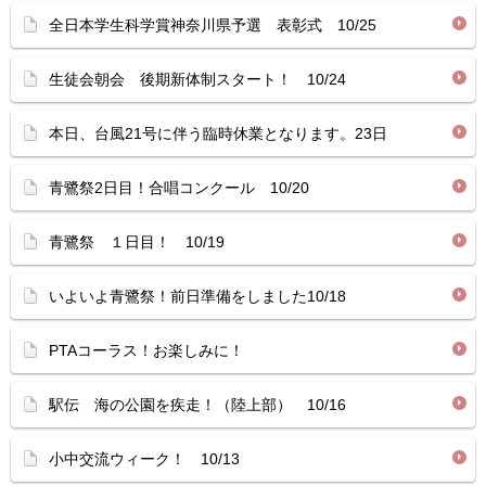
全日本学生科学賞神奈川県予選 表彰式 10/25
生徒会朝会 後期新体制スタート！ 10/24
本日、台風21号に伴う臨時休業となります。23日
青鷺祭2日目！合唱コンクール 10/20
青鷺祭 １日目！ 10/19
いよいよ青鷺祭！前日準備をしました10/18
PTAコーラス！お楽しみに！
駅伝 海の公園を疾走！（陸上部） 10/16
小中交流ウィーク！ 10/13