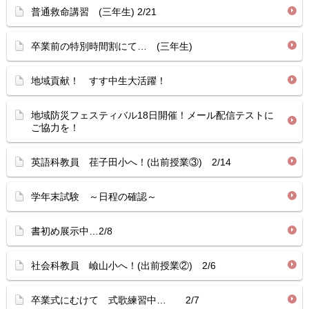
普通救命講習 (三年生) 2/21
卒業前の特別時間割にて… (三年生)
地域貢献！ すす中生大活躍！
地域防災フェスティバル18日開催！メール配信テストに
ご協力を！
英語科教員 荏子田小へ！(出前授業③) 2/14
学年末試験 ～日程の確認～
書初め展示中…2/8
社会科教員 嶮山小へ！(出前授業②) 2/6
卒業式にむけて 式歌練習中… 2/7