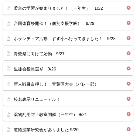
柔道の学習が始まりました！（一年生） 10/2
合同体育祭開催！（個別支援学級） 9/29
ボランティア活動 すす小へ行ってきました！ 9/28
青鷺祭に向けて始動…9/27
生徒会役員選挙 9/26
新人戦目白押し！ 青葉区大会（バレー部）
校名表示リニューアル！
薬物乱用防止教室開催（三年生） 9/21
道徳授業研究会がありました 9/20