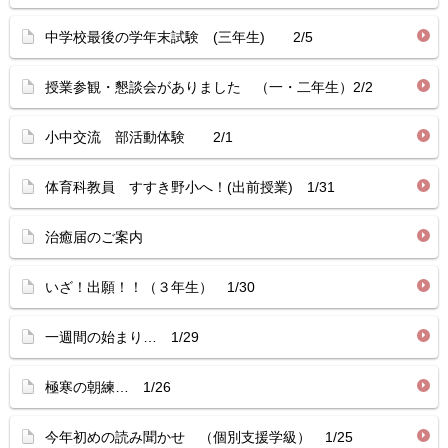
中学校最後の学年末試験 (三年生) 2/5
授業参観・懇談会がありました （一・二年生）2/2
小中交流 部活動体験 2/1
体育科教員 すすき野小へ！(出前授業) 1/31
治癒届のご案内
いざ！出願！！（３年生） 1/30
一週間の始まり… 1/29
極寒の朝練… 1/26
今年初めの読み聞かせ （個別支援学級） 1/25