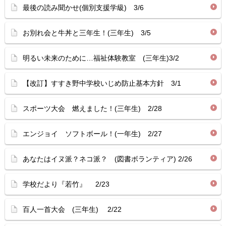
最後の読み聞かせ(個別支援学級) 3/6
お別れ会と牛丼と三年生！(三年生) 3/5
明るい未来のために…福祉体験教室 (三年生)3/2
【改訂】すすき野中学校いじめ防止基本方針 3/1
スポーツ大会 燃えました！(三年生) 2/28
エンジョイ ソフトボール！(一年生) 2/27
あなたはイヌ派？ネコ派？ (図書ボランティア) 2/26
学校だより『若竹』 2/23
百人一首大会 (三年生) 2/22