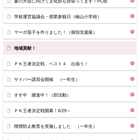
夏の大会に向けて文化部も頑張ってます！PC部
学校運営協議会・授業参観日（嶮山小学校）
マーボ茄子を作りました！（個別支援級）
地域貢献！
ＰＫ王者決定戦 ベスト４ 出揃う！
サイバー講習会開催 （一年生）
すす中 躍進中！（部活動）
ＰＫ王者決定戦開幕！6/29～
喫煙防止教育を実施しました （一年生）