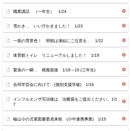
職業講話 （一年生） 1/24
雪かき… いい汗かきました！ 1/23
一面の雪景色！ 明朝は凍結にご注意を… 1/22
体育館トイレ リニューアルしました！ 1/19
緊張の一瞬… 模擬面接 1/18～19 (三年生)
合同学芸会に向けて…(個別支援学級) 1/16
インフルエンザ完治後は、治癒届をご提出ください。1/1
7
嶮山小の児童図書委員来校 (小中連携事業) 1/15