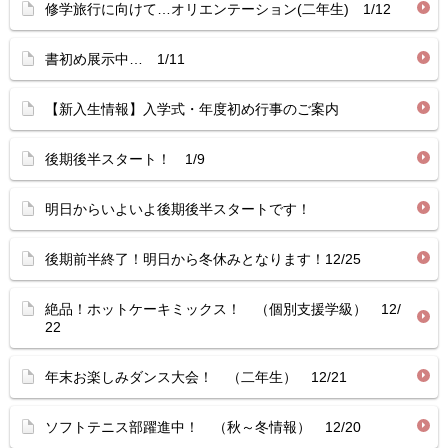
修学旅行に向けて…オリエンテーション(二年生) 1/12
書初め展示中… 1/11
【新入生情報】入学式・年度初め行事のご案内
後期後半スタート！ 1/9
明日からいよいよ後期後半スタートです！
後期前半終了！明日から冬休みとなります！12/25
絶品！ホットケーキミックス！ （個別支援学級） 12/
22
年末お楽しみダンス大会！ （二年生） 12/21
ソフトテニス部躍進中！ （秋～冬情報） 12/20