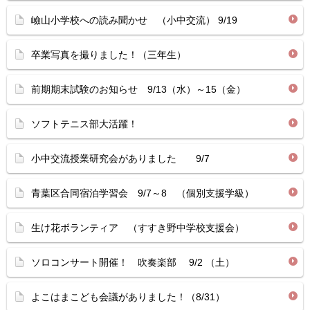
嶮山小学校への読み聞かせ （小中交流） 9/19
卒業写真を撮りました！（三年生）
前期期末試験のお知らせ 9/13（水）～15（金）
ソフトテニス部大活躍！
小中交流授業研究会がありました 9/7
青葉区合同宿泊学習会 9/7～8 （個別支援学級）
生け花ボランティア （すすき野中学校支援会）
ソロコンサート開催！ 吹奏楽部 9/2 （土）
よこはまこども会議がありました！（8/31）