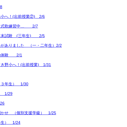
8
へ！(出前授業②) 2/6
式歌練習中… 2/7
末試験 (三年生) 2/5
がありました （一・二年生）2/2
体験 2/1
野小へ！(出前授業) 1/31
３年生） 1/30
1/29
26
かせ （個別支援学級） 1/25
） 1/24