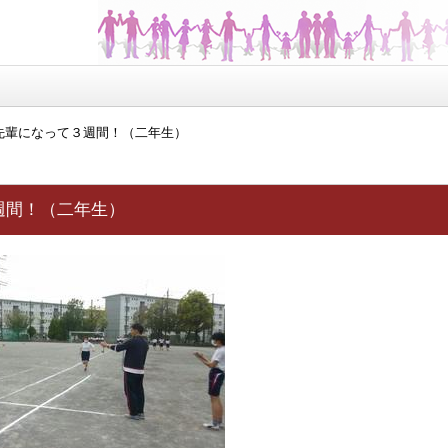
先輩になって３週間！（二年生）
週間！（二年生）