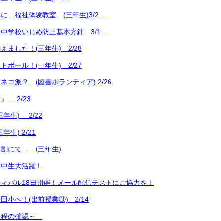
に…福祉体験教室 (三年生)3/2
中学校いじめ防止基本方針 3/1
ました！(三年生) 2/28
ボール！(一年生) 2/27
コ派？ (図書ボランティア) 2/26
』 2/23
年生) 2/22
生) 2/21
割にて… (三年生)
す中生大活躍！
ィバル18日開催！メール配信テストにご協力を！
小へ！(出前授業③) 2/14
日程の確認～