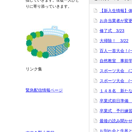
指していきます。生徒一人ひと
りに寄り添っていきます。
【新入生情報】
お弁当業者が変
修了式 3/23
大掃除！ 3/22
百人一首大会！(一
自然教室 事前学習
リンク集
スポーツ大会 (二
スポーツ大会 (一
緊急配信情報ページ
１４８名 新たな
卒業式前日準備 3
卒業式 予行練習
最後の読み聞かせ(
お別れ会と牛丼と三