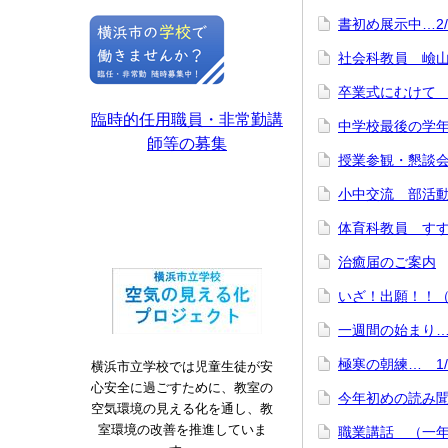
書初め展示中…2/
社会科教員 嶮山小
卒業式にむけて 
臨時的任用職員・非常勤講
中学校最後の学年
師等の募集
授業参観・懇談会
小中交流 部活動
体育科教員 すすき
治癒届のご案内
いざ！出願！！（
一週間の始まり… 
極寒の朝練… 1/
横浜市立学校では児童生徒が安
心安全に過ごすために、教室の
今年初めの読み聞
空気環境の見える化を通し、教
室環境の改善を推進していま
職業講話 （一年生