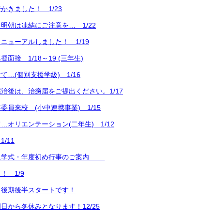
かきました！ 1/23
明朝は凍結にご注意を… 1/22
ニューアルしました！ 1/19
面接 1/18～19 (三年生)
…(個別支援学級) 1/16
治後は、治癒届をご提出ください。1/17
委員来校 (小中連携事業) 1/15
…オリエンテーション(二年生) 1/12
/11
入学式・年度初め行事のご案内
！ 1/9
よ後期後半スタートです！
日から冬休みとなります！12/25