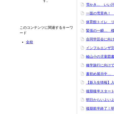
す。
雪かき… いい汗
一面の雪景色！ 
体育館トイレ リ
このコンテンツに関連するキーワ
緊張の一瞬… 模擬
ード
合同学芸会に向けて
全校
インフルエンザ完
嶮山小の児童図書
修学旅行に向けて
書初め展示中… 1
【新入生情報】
後期後半スタート
明日からいよい
後期前半終了！明