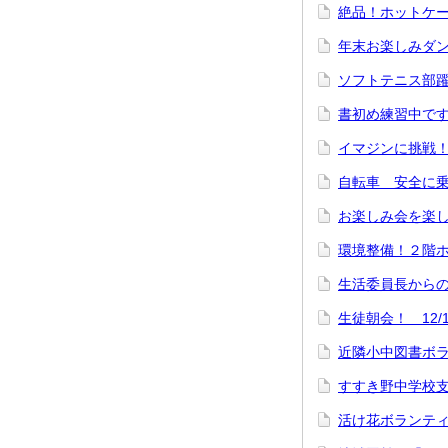
絶品！ホットケー
年末お楽しみダン
ソフトテニス部躍
書初め練習中です！
イマジンに挑戦！(
自転車 安全に乗
お楽しみ会を楽しみ
環境整備！２階ホ
生活委員長から
生徒朝会！ 12/1
近隣小中図書ボラ
すすき野中学校支
活け花ボランティ