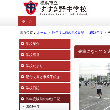
ホーム
現在位置：
ホーム
昨年度以前の学校日記
2017年度
学校紹介
先輩になって３
学校経営
学校だより
配付文書と事務手続き
学校日記
昨年度以前の学校日記
2025年度