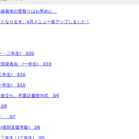
体操着等の受取りはお早めに
更となります。4月メニュー表アップしました！
・二年生) 3/20
発表会 (一年生) 3/19
年生) 3/16
年生) 3/15
旅立ち…卒業証書授与式 3/9
/8
 3/7
個別支援学級) 3/6
年生！(三年生) 3/5