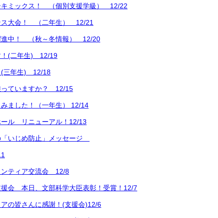
キミックス！ （個別支援学級） 12/22
ス大会！ （二年生） 12/21
進中！ （秋～冬情報） 12/20
(二年生) 12/19
三年生) 12/18
っていますか？ 12/15
ました！（一年生） 12/14
ール リニューアル！12/13
の「いじめ防止」メッセージ
1
ンティア交流会 12/8
援会 本日、文部科学大臣表彰！受賞！12/7
アの皆さんに感謝！(支援会)12/6