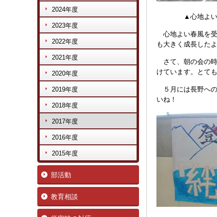
2024年度
▲心地よい春
2023年度
心地よい春風を受
2022年度
も大きく成長した
2021年度
さて、朝の会の時
けています。とて
2020年度
５月には長野への
2019年度
いね！
2018年度
2017年度
2016年度
2015年度
部活動
教育相談