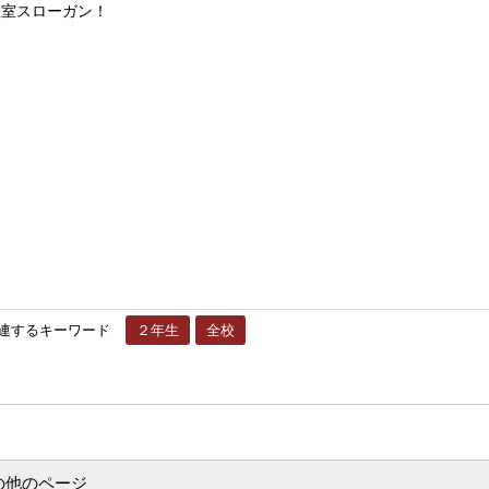
ローガン！
連するキーワード
２年生
全校
の他のページ