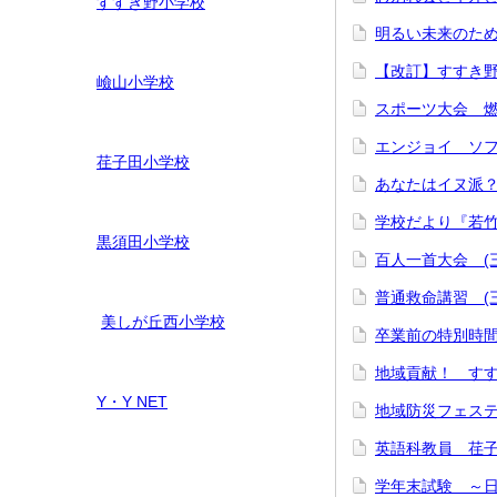
すすき野小学校
明るい未来のため
【改訂】すすき野
嶮山
小学校
スポーツ大会 燃え
エンジョイ ソフト
荏子田小学校
あなたはイヌ派？ネ
学校だより『若竹
黒須田小学校
百人一首大会 (三
普通救命講習 (三年
美しが丘西小学校
卒業前の特別時間
地域貢献！ す
Y・Y NET
地域防災フェステ
英語科教員 荏子田
学年末試験 ～