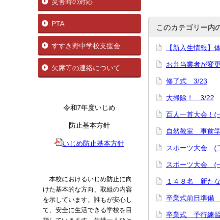
災害時の対応
PTA
このカテゴリー内
すすき野中学校支援会
【新入生情報】
お弁当業者が変
欠席等の連絡について
修了式 3/23
大掃除！ 3/22
令和7年度いじめ
百人一首大会！(一
防止基本方針
自然教室 事前学習
いじめ防止基本方針
スポーツ大会 (二
スポーツ大会 (一
本校におけるいじめ防止に向
１４８名 新たな
けた基本的な方向、取組の内容
卒業式前日準備 3
を示しています。誰もが安心し
て、安全に生活できる学校を目
卒業式 予行練習