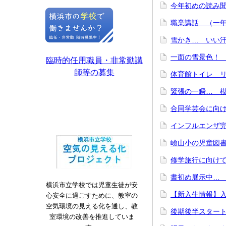
今年初めの読み聞
職業講話 （一年生
雪かき… いい汗
一面の雪景色！ 
臨時的任用職員・非常勤講
師等の募集
体育館トイレ リ
緊張の一瞬… 模擬
合同学芸会に向けて
インフルエンザ完
嶮山小の児童図書
修学旅行に向けて
書初め展示中… 1
横浜市立学校では児童生徒が安
【新入生情報】
心安全に過ごすために、教室の
空気環境の見える化を通し、教
後期後半スタート
室環境の改善を推進していま