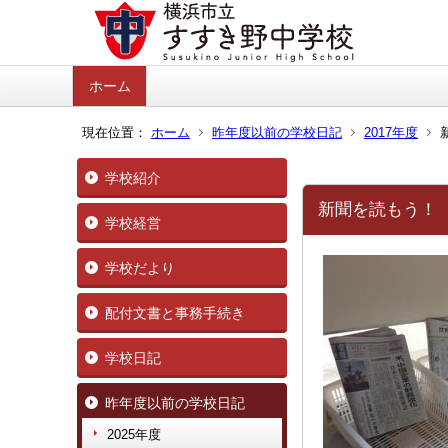
ホーム
現在位置：
ホーム
昨年度以前の学校日記
2017年度
学校紹介
新聞を読もう！
学校経営
学校だより
配付文書と事務手続き
学校日記
昨年度以前の学校日記
2025年度