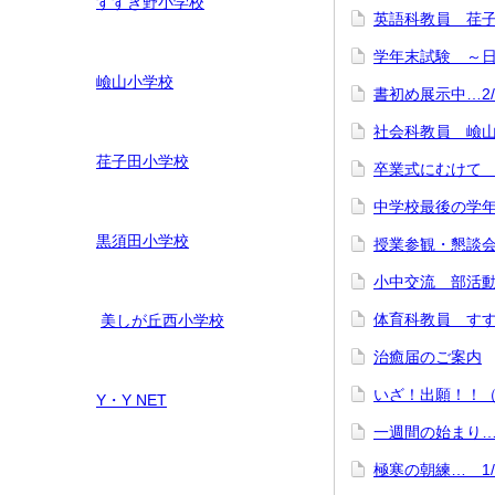
すすき野小学校
英語科教員 荏子田
学年末試験 ～
嶮山
小学校
書初め展示中…2/
社会科教員 嶮山小
荏子田小学校
卒業式にむけて 
中学校最後の学年
黒須田小学校
授業参観・懇談会
小中交流 部活動
体育科教員 すすき
美しが丘西小学校
治癒届のご案内
いざ！出願！！（
Y・Y NET
一週間の始まり… 
極寒の朝練… 1/