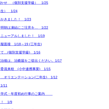
かせ （個別支援学級） 1/25
） 1/24
かきました！ 1/23
明朝は凍結にご注意を… 1/22
ニューアルしました！ 1/19
面接 1/18～19 (三年生)
…(個別支援学級) 1/16
治後は、治癒届をご提出ください。1/17
委員来校 (小中連携事業) 1/15
…オリエンテーション(二年生) 1/12
/11
入学式・年度初め行事のご案内
！ 1/9