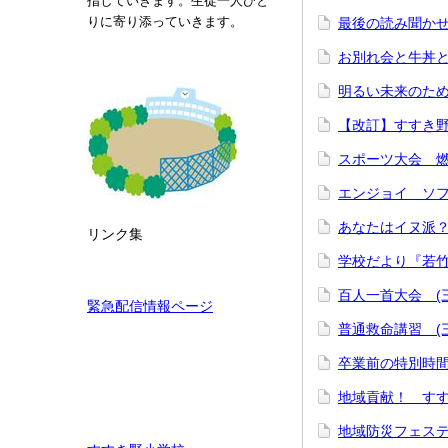
指していきます。生徒一人ひと
りに寄り添っていきます。
最後の読み聞かせ(
お別れ会と牛丼と三
明るい未来のため
【改訂】すすき野
スポーツ大会 燃え
エンジョイ ソフト
あなたはイヌ派？ネ
リンク集
学校だより『若竹
百人一首大会 (三
緊急配信情報ページ
普通救命講習 (三年
卒業前の特別時間
地域貢献！ す
地域防災フェステ