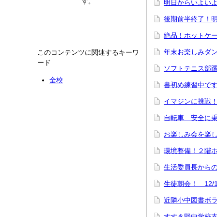
す。
明日からいよい
後期前半終了！明
絶品！ホットケー
年末お楽しみダン
このコンテンツに関連するキーワ
ード
ソフトテニス部躍
全校
書初め練習中です！
イマジンに挑戦！(
自転車 安全に乗
お楽しみ会を楽しみ
環境整備！２階ホ
生活委員長から
生徒朝会！ 12/1
近隣小中図書ボラ
すすき野中学校支