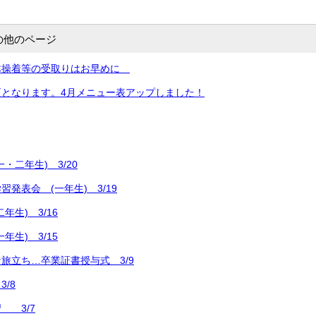
の他のページ
体操着等の受取りはお早めに
更となります。4月メニュー表アップしました！
・二年生) 3/20
発表会 (一年生) 3/19
年生) 3/16
年生) 3/15
旅立ち…卒業証書授与式 3/9
/8
 3/7