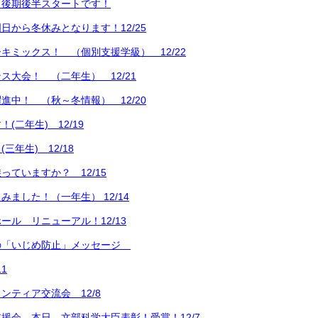
よ後期後半スタートです！
日から冬休みとなります！12/25
キミックス！ （個別支援学級） 12/22
ス大会！ （二年生） 12/21
進中！ （秋～冬情報） 12/20
(二年生) 12/19
三年生) 12/18
っていますか？ 12/15
ました！（一年生） 12/14
ール リニューアル！12/13
の「いじめ防止」メッセージ
1
ンティア交流会 12/8
援会 本日、文部科学大臣表彰！受賞！12/7