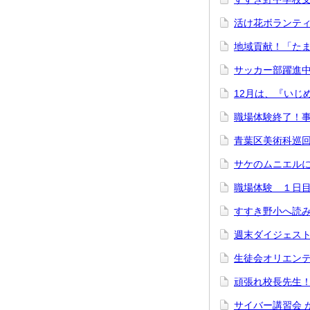
活け花ボランティ
地域貢献！「たまり
サッカー部躍進中！
12月は、『いじ
職場体験終了！
青葉区美術科巡回
サケのムニエルに
職場体験 １日目（
すすき野小へ読み
週末ダイジェスト
生徒会オリエンテ
頑張れ校長先生！
サイバー講習会