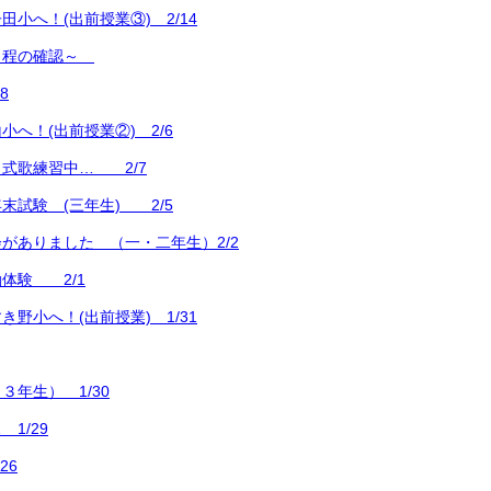
小へ！(出前授業③) 2/14
日程の確認～
8
へ！(出前授業②) 2/6
式歌練習中… 2/7
末試験 (三年生) 2/5
がありました （一・二年生）2/2
体験 2/1
野小へ！(出前授業) 1/31
３年生） 1/30
1/29
26