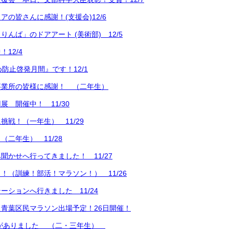
アの皆さんに感謝！(支援会)12/6
んば」のドアアート (美術部) 12/5
12/4
め防止啓発月間』です！12/1
事業所の皆様に感謝！ （二年生）
展 開催中！ 11/30
挑戦！（一年生） 11/29
二年生） 11/28
聞かせへ行ってきました！ 11/27
！（訓練！部活！マラソン！） 11/26
ーションへ行きました 11/24
青葉区民マラソン出場予定！26日開催！
 がありました （二・三年生）