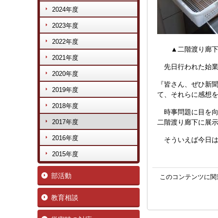
2024年度
2023年度
2022年度
▲二階渡り廊下
2021年度
先日行われた始業
2020年度
『皆さん、ぜひ新
2019年度
て、それらに感想
2018年度
時事問題に目を向
2017年度
二階渡り廊下に展
2016年度
そういえば今日は
2015年度
部活動
このコンテンツに関
教育相談