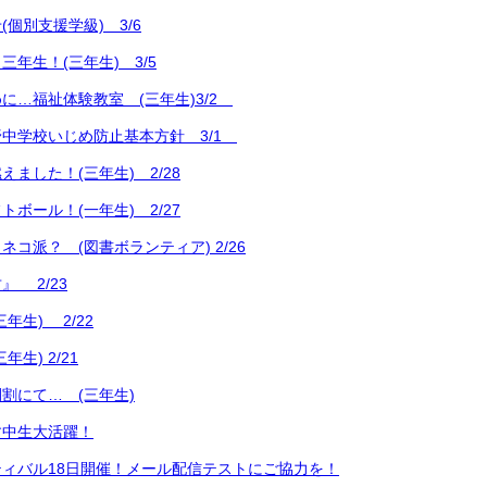
個別支援学級) 3/6
年生！(三年生) 3/5
に…福祉体験教室 (三年生)3/2
中学校いじめ防止基本方針 3/1
ました！(三年生) 2/28
ボール！(一年生) 2/27
コ派？ (図書ボランティア) 2/26
』 2/23
年生) 2/22
生) 2/21
割にて… (三年生)
す中生大活躍！
ィバル18日開催！メール配信テストにご協力を！