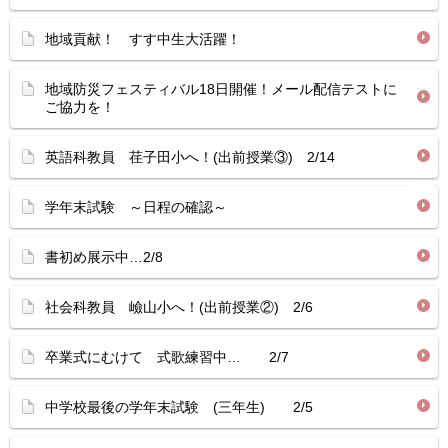
地域貢献！ すす中生大活躍！
地域防災フェスティバル18日開催！メール配信テストに
ご協力を！
英語科教員 荏子田小へ！(出前授業③) 2/14
学年末試験 ～日程の確認～
書初め展示中…2/8
社会科教員 嶮山小へ！(出前授業②) 2/6
卒業式にむけて 式歌練習中… 2/7
中学校最後の学年末試験 (三年生) 2/5