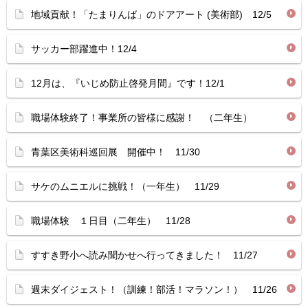
地域貢献！「たまりんば」のドアアート (美術部) 12/5
サッカー部躍進中！12/4
12月は、『いじめ防止啓発月間』です！12/1
職場体験終了！事業所の皆様に感謝！ （二年生）
青葉区美術科巡回展 開催中！ 11/30
サケのムニエルに挑戦！（一年生） 11/29
職場体験 １日目（二年生） 11/28
すすき野小へ読み聞かせへ行ってきました！ 11/27
週末ダイジェスト！（訓練！部活！マラソン！） 11/26