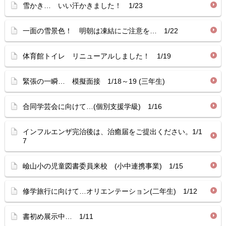
雪かき… いい汗かきました！ 1/23
一面の雪景色！ 明朝は凍結にご注意を… 1/22
体育館トイレ リニューアルしました！ 1/19
緊張の一瞬… 模擬面接 1/18～19 (三年生)
合同学芸会に向けて…(個別支援学級) 1/16
インフルエンザ完治後は、治癒届をご提出ください。1/1
7
嶮山小の児童図書委員来校 (小中連携事業) 1/15
修学旅行に向けて…オリエンテーション(二年生) 1/12
書初め展示中… 1/11