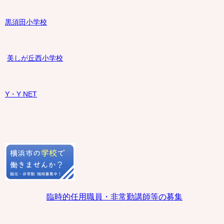
黒須田小学校
美しが丘西小学校
Y・Y NET
臨時的任用職員・非常勤講師等の募集