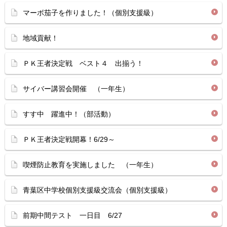
マーボ茄子を作りました！（個別支援級）
地域貢献！
ＰＫ王者決定戦 ベスト４ 出揃う！
サイバー講習会開催 （一年生）
すす中 躍進中！（部活動）
ＰＫ王者決定戦開幕！6/29～
喫煙防止教育を実施しました （一年生）
青葉区中学校個別支援級交流会（個別支援級）
前期中間テスト 一日目 6/27