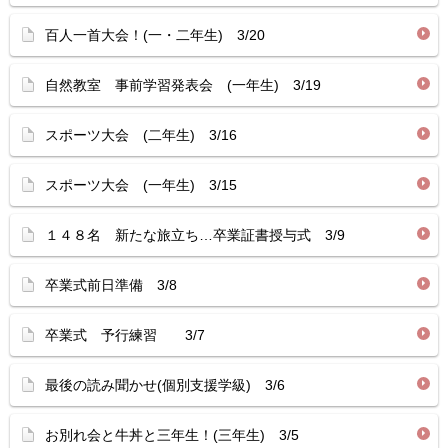
百人一首大会！(一・二年生) 3/20
自然教室 事前学習発表会 (一年生) 3/19
スポーツ大会 (二年生) 3/16
スポーツ大会 (一年生) 3/15
１４８名 新たな旅立ち…卒業証書授与式 3/9
卒業式前日準備 3/8
卒業式 予行練習 3/7
最後の読み聞かせ(個別支援学級) 3/6
お別れ会と牛丼と三年生！(三年生) 3/5