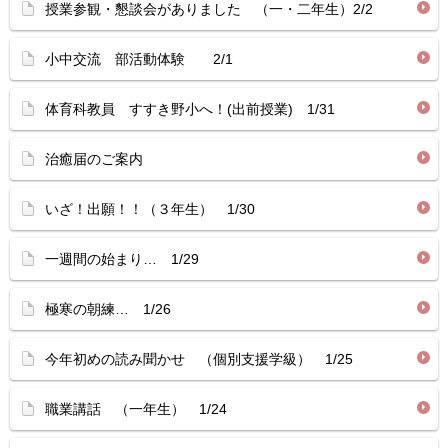
授業参観・懇談会がありました （一・二年生）2/2
小中交流 部活動体験 2/1
体育科教員 すすき野小へ！(出前授業) 1/31
治癒届のご案内
いざ！出願！！（３年生） 1/30
一週間の始まり… 1/29
極寒の朝練… 1/26
今年初めの読み聞かせ （個別支援学級） 1/25
職業講話 （一年生） 1/24