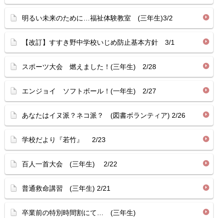
明るい未来のために…福祉体験教室 (三年生)3/2
【改訂】すすき野中学校いじめ防止基本方針 3/1
スポーツ大会 燃えました！(三年生) 2/28
エンジョイ ソフトボール！(一年生) 2/27
あなたはイヌ派？ネコ派？ (図書ボランティア) 2/26
学校だより『若竹』 2/23
百人一首大会 (三年生) 2/22
普通救命講習 (三年生) 2/21
卒業前の特別時間割にて… (三年生)