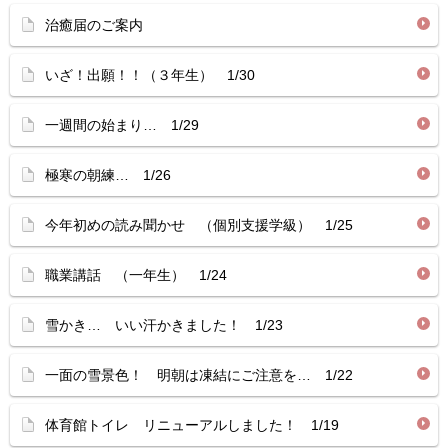
治癒届のご案内
いざ！出願！！（３年生） 1/30
一週間の始まり… 1/29
極寒の朝練… 1/26
今年初めの読み聞かせ （個別支援学級） 1/25
職業講話 （一年生） 1/24
雪かき… いい汗かきました！ 1/23
一面の雪景色！ 明朝は凍結にご注意を… 1/22
体育館トイレ リニューアルしました！ 1/19