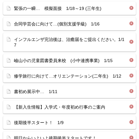
緊張の一瞬… 模擬面接 1/18～19 (三年生)
合同学芸会に向けて…(個別支援学級) 1/16
インフルエンザ完治後は、治癒届をご提出ください。1/1
7
嶮山小の児童図書委員来校 (小中連携事業) 1/15
修学旅行に向けて…オリエンテーション(二年生) 1/12
書初め展示中… 1/11
【新入生情報】入学式・年度初め行事のご案内
後期後半スタート！ 1/9
明日からいよいよ後期後半スタートです！