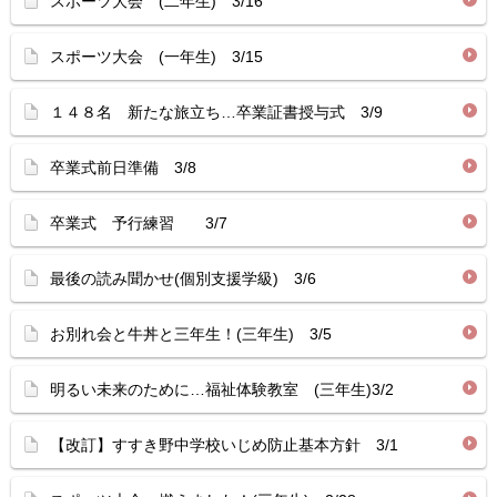
スポーツ大会 (二年生) 3/16
スポーツ大会 (一年生) 3/15
１４８名 新たな旅立ち…卒業証書授与式 3/9
卒業式前日準備 3/8
卒業式 予行練習 3/7
最後の読み聞かせ(個別支援学級) 3/6
お別れ会と牛丼と三年生！(三年生) 3/5
明るい未来のために…福祉体験教室 (三年生)3/2
【改訂】すすき野中学校いじめ防止基本方針 3/1