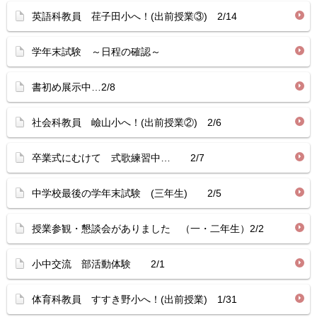
英語科教員 荏子田小へ！(出前授業③) 2/14
学年末試験 ～日程の確認～
書初め展示中…2/8
社会科教員 嶮山小へ！(出前授業②) 2/6
卒業式にむけて 式歌練習中… 2/7
中学校最後の学年末試験 (三年生) 2/5
授業参観・懇談会がありました （一・二年生）2/2
小中交流 部活動体験 2/1
体育科教員 すすき野小へ！(出前授業) 1/31