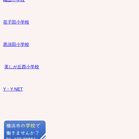
荏子田小学校
黒須田小学校
美しが丘西小学校
Y・Y NET