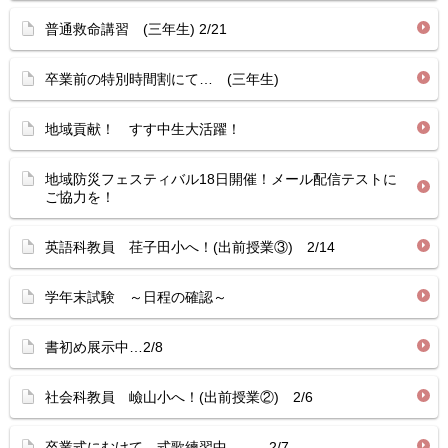
普通救命講習 (三年生) 2/21
卒業前の特別時間割にて… (三年生)
地域貢献！ すす中生大活躍！
地域防災フェスティバル18日開催！メール配信テストに
ご協力を！
英語科教員 荏子田小へ！(出前授業③) 2/14
学年末試験 ～日程の確認～
書初め展示中…2/8
社会科教員 嶮山小へ！(出前授業②) 2/6
卒業式にむけて 式歌練習中… 2/7