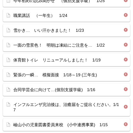
今年初めの読み聞かせ （個別支援学級） 1/25
職業講話 （一年生） 1/24
雪かき… いい汗かきました！ 1/23
一面の雪景色！ 明朝は凍結にご注意を… 1/22
体育館トイレ リニューアルしました！ 1/19
緊張の一瞬… 模擬面接 1/18～19 (三年生)
合同学芸会に向けて…(個別支援学級) 1/16
インフルエンザ完治後は、治癒届をご提出ください。1/1
7
嶮山小の児童図書委員来校 (小中連携事業) 1/15