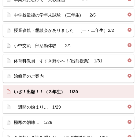
中学校最後の学年末試験 (三年生) 2/5
授業参観・懇談会がありました （一・二年生）2/2
小中交流 部活動体験 2/1
体育科教員 すすき野小へ！(出前授業) 1/31
治癒届のご案内
いざ！出願！！（３年生） 1/30
一週間の始まり… 1/29
極寒の朝練… 1/26