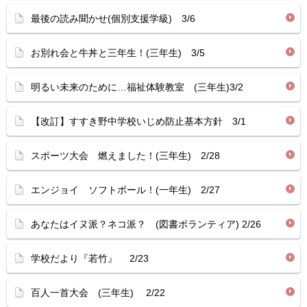
最後の読み聞かせ(個別支援学級) 3/6
お別れ会と牛丼と三年生！(三年生) 3/5
明るい未来のために…福祉体験教室 (三年生)3/2
【改訂】すすき野中学校いじめ防止基本方針 3/1
スポーツ大会 燃えました！(三年生) 2/28
エンジョイ ソフトボール！(一年生) 2/27
あなたはイヌ派？ネコ派？ (図書ボランティア) 2/26
学校だより『若竹』 2/23
百人一首大会 (三年生) 2/22