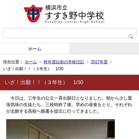
ホーム
現在位置：
ホーム
昨年度以前の学校日記
2017年度
いざ！出願！！（３年生） 1/30
いざ！出願！！（３年生） 1/30
今日は、三年生の公立一斉出願日となりました。朝から少し緊
張気味の生徒たち。三校時終了後、早めの昼食をとり、それぞれ
が志願する高校へ願書を提出に行ってきました。