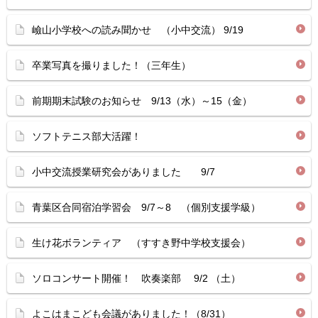
嶮山小学校への読み聞かせ （小中交流） 9/19
卒業写真を撮りました！（三年生）
前期期末試験のお知らせ 9/13（水）～15（金）
ソフトテニス部大活躍！
小中交流授業研究会がありました 9/7
青葉区合同宿泊学習会 9/7～8 （個別支援学級）
生け花ボランティア （すすき野中学校支援会）
ソロコンサート開催！ 吹奏楽部 9/2 （土）
よこはまこども会議がありました！（8/31）