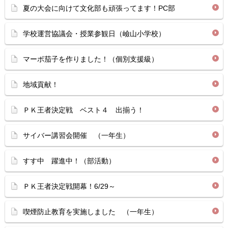
夏の大会に向けて文化部も頑張ってます！PC部
学校運営協議会・授業参観日（嶮山小学校）
マーボ茄子を作りました！（個別支援級）
地域貢献！
ＰＫ王者決定戦 ベスト４ 出揃う！
サイバー講習会開催 （一年生）
すす中 躍進中！（部活動）
ＰＫ王者決定戦開幕！6/29～
喫煙防止教育を実施しました （一年生）