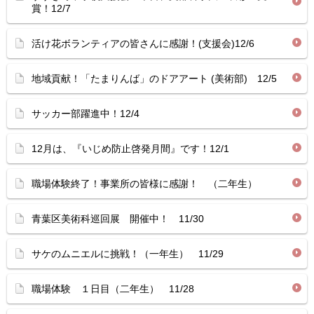
賞！12/7
活け花ボランティアの皆さんに感謝！(支援会)12/6
地域貢献！「たまりんば」のドアアート (美術部) 12/5
サッカー部躍進中！12/4
12月は、『いじめ防止啓発月間』です！12/1
職場体験終了！事業所の皆様に感謝！ （二年生）
青葉区美術科巡回展 開催中！ 11/30
サケのムニエルに挑戦！（一年生） 11/29
職場体験 １日目（二年生） 11/28