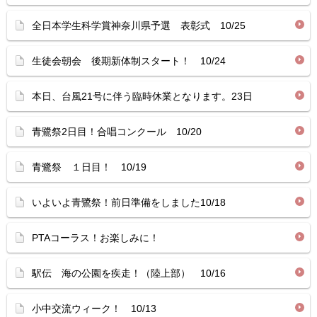
全日本学生科学賞神奈川県予選 表彰式 10/25
生徒会朝会 後期新体制スタート！ 10/24
本日、台風21号に伴う臨時休業となります。23日
青鷺祭2日目！合唱コンクール 10/20
青鷺祭 １日目！ 10/19
いよいよ青鷺祭！前日準備をしました10/18
PTAコーラス！お楽しみに！
駅伝 海の公園を疾走！（陸上部） 10/16
小中交流ウィーク！ 10/13