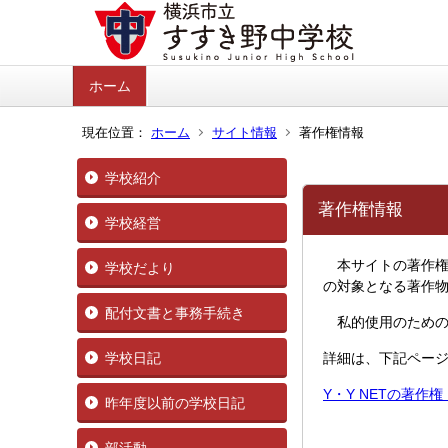
ホーム
現在位置：
ホーム
サイト情報
著作権情報
学校紹介
著作権情報
学校経営
本サイトの著作権
学校だより
の対象となる著作
配付文書と事務手続き
私的使用のための
学校日記
詳細は、下記ペー
Y・Y NETの著作
昨年度以前の学校日記