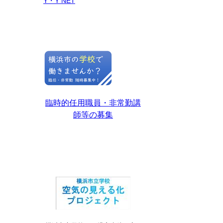
Y・Y NET
臨時的任用職員・非常勤講
師等の募集