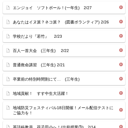
エンジョイ ソフトボール！(一年生) 2/27
あなたはイヌ派？ネコ派？ (図書ボランティア) 2/26
学校だより『若竹』 2/23
百人一首大会 (三年生) 2/22
普通救命講習 (三年生) 2/21
卒業前の特別時間割にて… (三年生)
地域貢献！ すす中生大活躍！
地域防災フェスティバル18日開催！メール配信テストに
ご協力を！
英語科教員 荏子田小へ！(出前授業③) 2/14