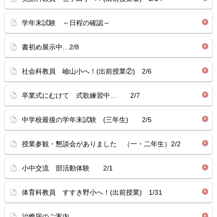
学年末試験 ～日程の確認～
書初め展示中…2/8
社会科教員 嶮山小へ！(出前授業②) 2/6
卒業式にむけて 式歌練習中… 2/7
中学校最後の学年末試験 (三年生) 2/5
授業参観・懇談会がありました （一・二年生）2/2
小中交流 部活動体験 2/1
体育科教員 すすき野小へ！(出前授業) 1/31
治癒届のご案内