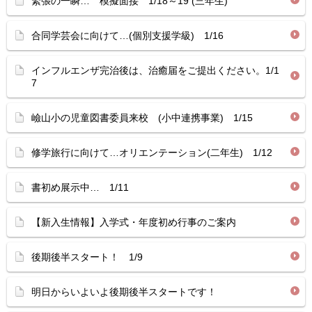
緊張の一瞬… 模擬面接 1/18～19 (三年生)
合同学芸会に向けて…(個別支援学級) 1/16
インフルエンザ完治後は、治癒届をご提出ください。1/1
7
嶮山小の児童図書委員来校 (小中連携事業) 1/15
修学旅行に向けて…オリエンテーション(二年生) 1/12
書初め展示中… 1/11
【新入生情報】入学式・年度初め行事のご案内
後期後半スタート！ 1/9
明日からいよいよ後期後半スタートです！