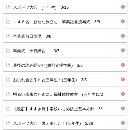
スポーツ大会 (一年生) 3/15
１４８名 新たな旅立ち…卒業証書授与式 3/9
卒業式前日準備 3/8
卒業式 予行練習 3/7
最後の読み聞かせ(個別支援学級) 3/6
お別れ会と牛丼と三年生！(三年生) 3/5
明るい未来のために…福祉体験教室 (三年生)3/2
【改訂】すすき野中学校いじめ防止基本方針 3/1
スポーツ大会 燃えました！(三年生) 2/28