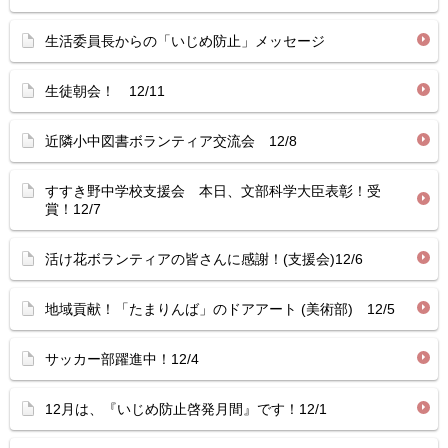
生活委員長からの「いじめ防止」メッセージ
生徒朝会！ 12/11
近隣小中図書ボランティア交流会 12/8
すすき野中学校支援会 本日、文部科学大臣表彰！受
賞！12/7
活け花ボランティアの皆さんに感謝！(支援会)12/6
地域貢献！「たまりんば」のドアアート (美術部) 12/5
サッカー部躍進中！12/4
12月は、『いじめ防止啓発月間』です！12/1