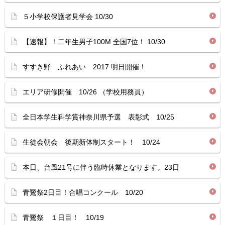
５小学校保護者見学会 10/30
【速報】！二年生男子100M 全国7位！ 10/30
すすき野 ふれあい 2017 明日開催！
エリア研修開催 10/26 （学校用務員）
全日本学生科学賞神奈川県予選 表彰式 10/25
生徒会朝会 後期新体制スタート！ 10/24
本日、台風21号に伴う臨時休業となります。23日
青鷺祭2日目！合唱コンクール 10/20
青鷺祭 １日目！ 10/19