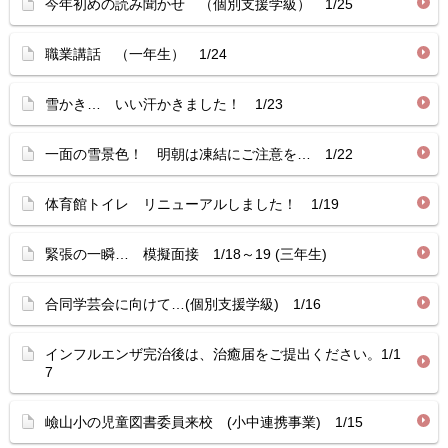
今年初めの読み聞かせ （個別支援学級） 1/25
職業講話 （一年生） 1/24
雪かき… いい汗かきました！ 1/23
一面の雪景色！ 明朝は凍結にご注意を… 1/22
体育館トイレ リニューアルしました！ 1/19
緊張の一瞬… 模擬面接 1/18～19 (三年生)
合同学芸会に向けて…(個別支援学級) 1/16
インフルエンザ完治後は、治癒届をご提出ください。1/1
7
嶮山小の児童図書委員来校 (小中連携事業) 1/15