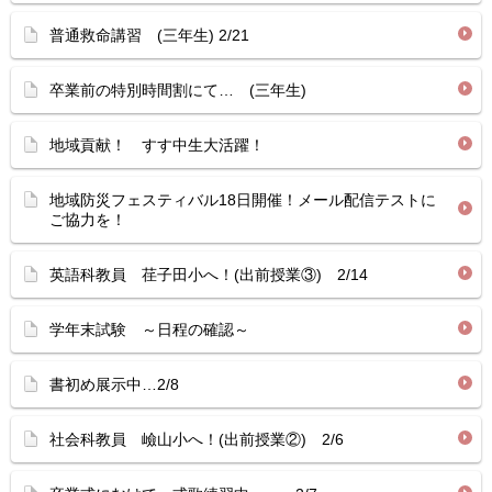
普通救命講習 (三年生) 2/21
卒業前の特別時間割にて… (三年生)
地域貢献！ すす中生大活躍！
地域防災フェスティバル18日開催！メール配信テストに
ご協力を！
英語科教員 荏子田小へ！(出前授業③) 2/14
学年末試験 ～日程の確認～
書初め展示中…2/8
社会科教員 嶮山小へ！(出前授業②) 2/6