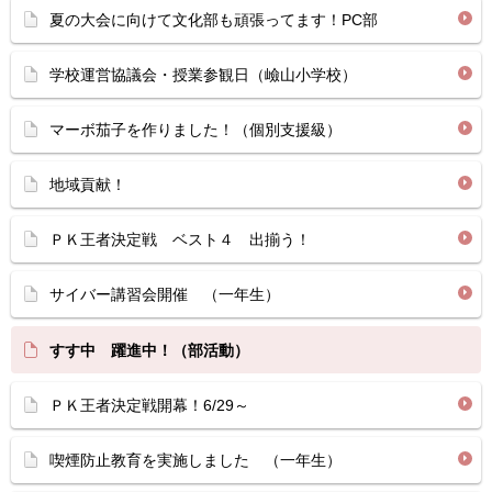
夏の大会に向けて文化部も頑張ってます！PC部
学校運営協議会・授業参観日（嶮山小学校）
マーボ茄子を作りました！（個別支援級）
地域貢献！
ＰＫ王者決定戦 ベスト４ 出揃う！
サイバー講習会開催 （一年生）
すす中 躍進中！（部活動）
ＰＫ王者決定戦開幕！6/29～
喫煙防止教育を実施しました （一年生）