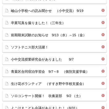
嶮山小学校への読み聞かせ （小中交流） 9/19
卒業写真を撮りました！（三年生）
前期期末試験のお知らせ 9/13（水）～15（金）
ソフトテニス部大活躍！
小中交流授業研究会がありました 9/7
青葉区合同宿泊学習会 9/7～8 （個別支援学級）
生け花ボランティア （すすき野中学校支援会）
ソロコンサート開催！ 吹奏楽部 9/2 （土）
よこはまこども会議がありました！（8/31）