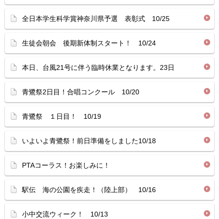
全日本学生科学賞神奈川県予選 表彰式 10/25
生徒会朝会 後期新体制スタート！ 10/24
本日、台風21号に伴う臨時休業となります。23日
青鷺祭2日目！合唱コンクール 10/20
青鷺祭 １日目！ 10/19
いよいよ青鷺祭！前日準備をしました10/18
PTAコーラス！お楽しみに！
駅伝 海の公園を疾走！（陸上部） 10/16
小中交流ウィーク！ 10/13