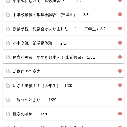
卒業式にむけて 式歌練習中… 2/7
中学校最後の学年末試験 (三年生) 2/5
授業参観・懇談会がありました （一・二年生）2/2
小中交流 部活動体験 2/1
体育科教員 すすき野小へ！(出前授業) 1/31
治癒届のご案内
いざ！出願！！（３年生） 1/30
一週間の始まり… 1/29
極寒の朝練… 1/26