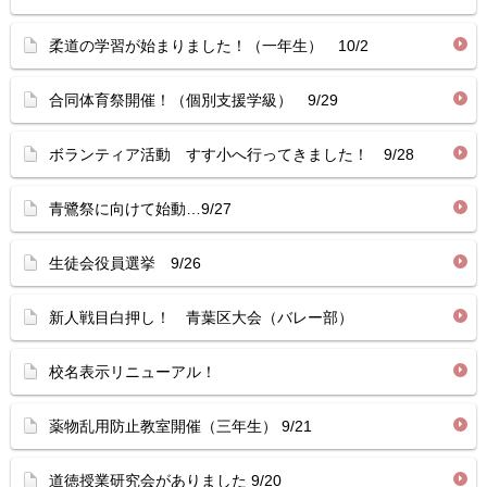
柔道の学習が始まりました！（一年生） 10/2
合同体育祭開催！（個別支援学級） 9/29
ボランティア活動 すす小へ行ってきました！ 9/28
青鷺祭に向けて始動…9/27
生徒会役員選挙 9/26
新人戦目白押し！ 青葉区大会（バレー部）
校名表示リニューアル！
薬物乱用防止教室開催（三年生） 9/21
道徳授業研究会がありました 9/20