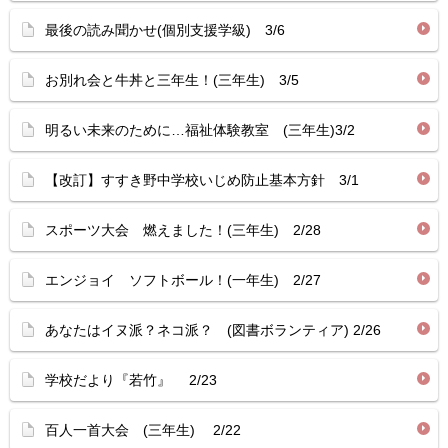
最後の読み聞かせ(個別支援学級) 3/6
お別れ会と牛丼と三年生！(三年生) 3/5
明るい未来のために…福祉体験教室 (三年生)3/2
【改訂】すすき野中学校いじめ防止基本方針 3/1
スポーツ大会 燃えました！(三年生) 2/28
エンジョイ ソフトボール！(一年生) 2/27
あなたはイヌ派？ネコ派？ (図書ボランティア) 2/26
学校だより『若竹』 2/23
百人一首大会 (三年生) 2/22