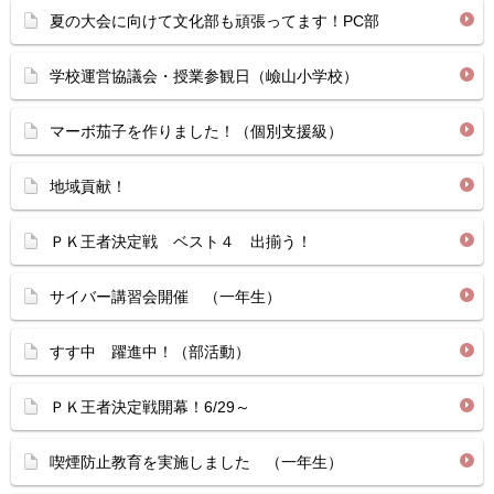
夏の大会に向けて文化部も頑張ってます！PC部
学校運営協議会・授業参観日（嶮山小学校）
マーボ茄子を作りました！（個別支援級）
地域貢献！
ＰＫ王者決定戦 ベスト４ 出揃う！
サイバー講習会開催 （一年生）
すす中 躍進中！（部活動）
ＰＫ王者決定戦開幕！6/29～
喫煙防止教育を実施しました （一年生）