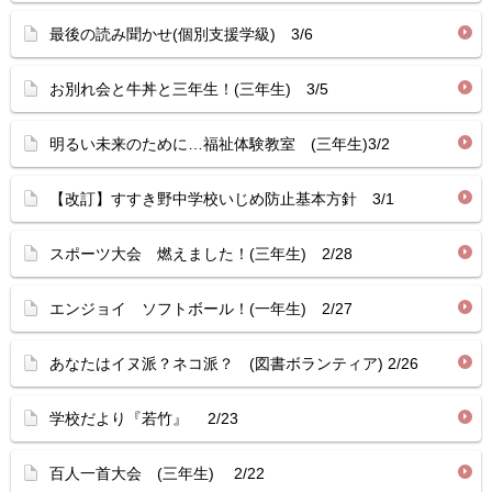
最後の読み聞かせ(個別支援学級) 3/6
お別れ会と牛丼と三年生！(三年生) 3/5
明るい未来のために…福祉体験教室 (三年生)3/2
【改訂】すすき野中学校いじめ防止基本方針 3/1
スポーツ大会 燃えました！(三年生) 2/28
エンジョイ ソフトボール！(一年生) 2/27
あなたはイヌ派？ネコ派？ (図書ボランティア) 2/26
学校だより『若竹』 2/23
百人一首大会 (三年生) 2/22