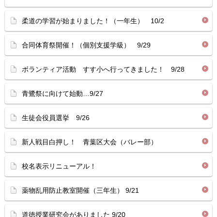
柔道の学習が始まりました！（一年生） 10/2
合同体育祭開催！（個別支援学級） 9/29
ボランティア活動 すす小へ行ってきました！ 9/28
青鷺祭に向けて始動…9/27
生徒会役員選挙 9/26
新人戦目白押し！ 青葉区大会（バレー部）
校名表示リニューアル！
薬物乱用防止教室開催（三年生） 9/21
道徳授業研究会がありました 9/20