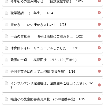
今年初めの読み聞かせ （個別支援学級） 1/25
職業講話 （一年生） 1/24
雪かき… いい汗かきました！ 1/23
一面の雪景色！ 明朝は凍結にご注意を… 1/22
体育館トイレ リニューアルしました！ 1/19
緊張の一瞬… 模擬面接 1/18～19 (三年生)
合同学芸会に向けて…(個別支援学級) 1/16
インフルエンザ完治後は、治癒届をご提出ください。1/1
7
嶮山小の児童図書委員来校 (小中連携事業) 1/15