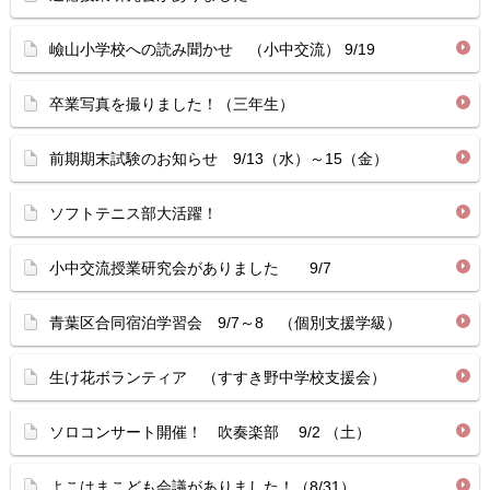
嶮山小学校への読み聞かせ （小中交流） 9/19
卒業写真を撮りました！（三年生）
前期期末試験のお知らせ 9/13（水）～15（金）
ソフトテニス部大活躍！
小中交流授業研究会がありました 9/7
青葉区合同宿泊学習会 9/7～8 （個別支援学級）
生け花ボランティア （すすき野中学校支援会）
ソロコンサート開催！ 吹奏楽部 9/2 （土）
よこはまこども会議がありました！（8/31）