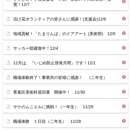
賞！12/7
活け花ボランティアの皆さんに感謝！(支援会)12/6
地域貢献！「たまりんば」のドアアート (美術部) 12/5
サッカー部躍進中！12/4
12月は、『いじめ防止啓発月間』です！12/1
職場体験終了！事業所の皆様に感謝！ （二年生）
青葉区美術科巡回展 開催中！ 11/30
サケのムニエルに挑戦！（一年生） 11/29
職場体験 １日目（二年生） 11/28