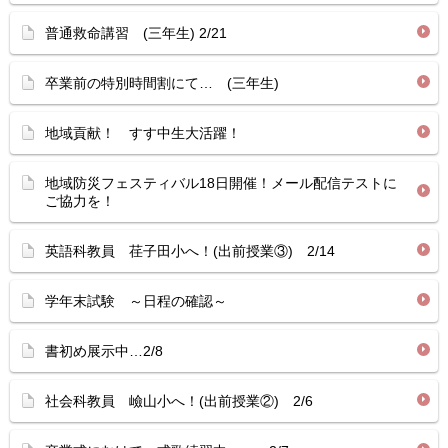
普通救命講習 (三年生) 2/21
卒業前の特別時間割にて… (三年生)
地域貢献！ すす中生大活躍！
地域防災フェスティバル18日開催！メール配信テストに
ご協力を！
英語科教員 荏子田小へ！(出前授業③) 2/14
学年末試験 ～日程の確認～
書初め展示中…2/8
社会科教員 嶮山小へ！(出前授業②) 2/6