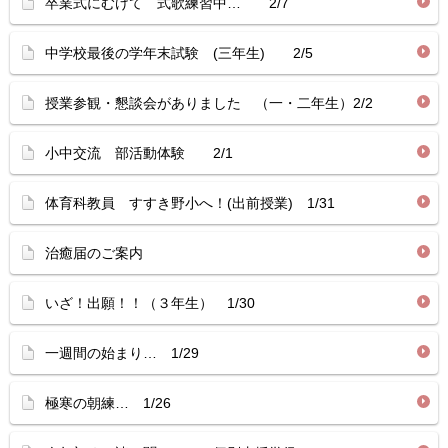
卒業式にむけて 式歌練習中… 2/7
中学校最後の学年末試験 (三年生) 2/5
授業参観・懇談会がありました （一・二年生）2/2
小中交流 部活動体験 2/1
体育科教員 すすき野小へ！(出前授業) 1/31
治癒届のご案内
いざ！出願！！（３年生） 1/30
一週間の始まり… 1/29
極寒の朝練… 1/26