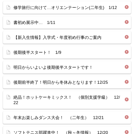
修学旅行に向けて…オリエンテーション(二年生) 1/12
書初め展示中… 1/11
【新入生情報】入学式・年度初め行事のご案内
後期後半スタート！ 1/9
明日からいよいよ後期後半スタートです！
後期前半終了！明日から冬休みとなります！12/25
絶品！ホットケーキミックス！ （個別支援学級） 12/
22
年末お楽しみダンス大会！ （二年生） 12/21
ソフトテニス部躍進中！ （秋～冬情報） 12/20