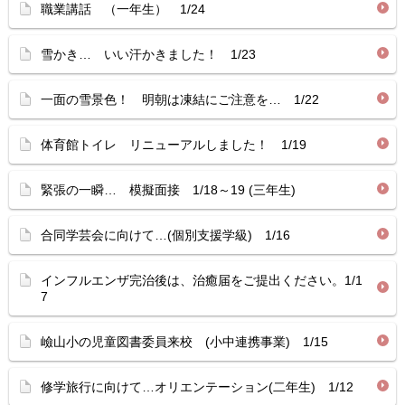
職業講話 （一年生） 1/24
雪かき… いい汗かきました！ 1/23
一面の雪景色！ 明朝は凍結にご注意を… 1/22
体育館トイレ リニューアルしました！ 1/19
緊張の一瞬… 模擬面接 1/18～19 (三年生)
合同学芸会に向けて…(個別支援学級) 1/16
インフルエンザ完治後は、治癒届をご提出ください。1/1
7
嶮山小の児童図書委員来校 (小中連携事業) 1/15
修学旅行に向けて…オリエンテーション(二年生) 1/12