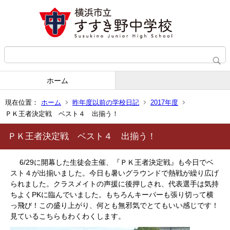
ホーム
現在位置：
ホーム
昨年度以前の学校日記
2017年度
ＰＫ王者決定戦 ベスト４ 出揃う！
ＰＫ王者決定戦 ベスト４ 出揃う！
6/29に開幕した生徒会主催、『ＰＫ王者決定戦』も今日でベ
スト４が出揃いました。今日も暑いグラウンドで熱戦が繰り広げ
られました。クラスメイトの声援に後押しされ、代表選手は気持
ちよくPKに臨んでいました。もちろんキーパーも張り切って横
っ飛び！この盛り上がり、何とも無邪気でとてもいい感じです！
見ているこちらもわくわくします。