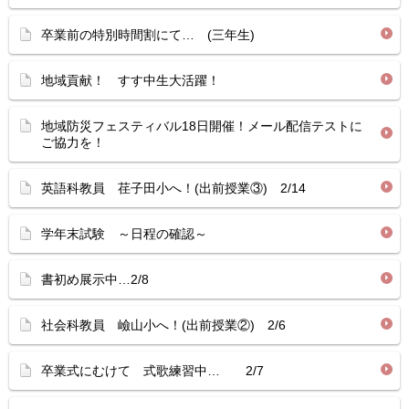
卒業前の特別時間割にて… (三年生)
地域貢献！ すす中生大活躍！
地域防災フェスティバル18日開催！メール配信テストに
ご協力を！
英語科教員 荏子田小へ！(出前授業③) 2/14
学年末試験 ～日程の確認～
書初め展示中…2/8
社会科教員 嶮山小へ！(出前授業②) 2/6
卒業式にむけて 式歌練習中… 2/7