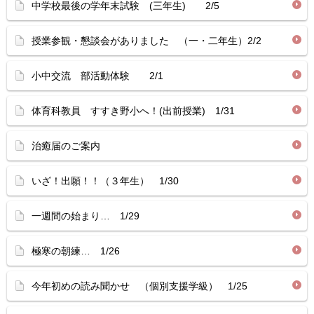
中学校最後の学年末試験 (三年生) 2/5
授業参観・懇談会がありました （一・二年生）2/2
小中交流 部活動体験 2/1
体育科教員 すすき野小へ！(出前授業) 1/31
治癒届のご案内
いざ！出願！！（３年生） 1/30
一週間の始まり… 1/29
極寒の朝練… 1/26
今年初めの読み聞かせ （個別支援学級） 1/25