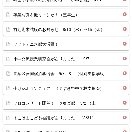
嶮山小学校への読み聞かせ （小中交流） 9/19
卒業写真を撮りました！（三年生）
前期期末試験のお知らせ 9/13（水）～15（金）
ソフトテニス部大活躍！
小中交流授業研究会がありました 9/7
青葉区合同宿泊学習会 9/7～8 （個別支援学級）
生け花ボランティア （すすき野中学校支援会）
ソロコンサート開催！ 吹奏楽部 9/2 （土）
よこはまこども会議がありました！（8/31）