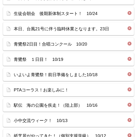
生徒会朝会 後期新体制スタート！ 10/24
本日、台風21号に伴う臨時休業となります。23日
青鷺祭2日目！合唱コンクール 10/20
青鷺祭 １日目！ 10/19
いよいよ青鷺祭！前日準備をしました10/18
PTAコーラス！お楽しみに！
駅伝 海の公園を疾走！（陸上部） 10/16
小中交流ウィーク！ 10/13
紙芝居がやってきた！（個別支援学級） 10/12